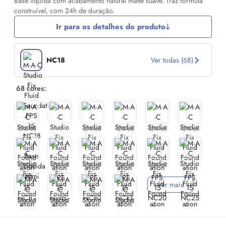
Base líquida com acabamento natural matte suave. Traz fórmula
construível, com 24h de duração.
Ir para os detalhes do produto
NC18
Ver todas (68)
68 cores:
15% off
12% off
12% off
12% off
12% off
13% off
12% off
12% off
13% off
12% off
Ver mais
15% off
15% off
12% off