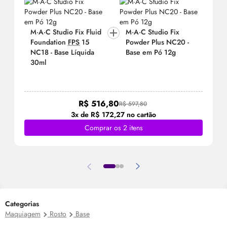
M·A·C Studio Fix Fluid
M·A·C Studio Fix
Foundation
FPS
15
Powder Plus NC20 -
NC18 - Base Líquida
Base em Pó 12g
30ml
R$ 516,80
R$ 597,80
3x de R$ 172,27 no cartão
Comprar os 2 itens
Categorias
Maquiagem
Rosto
Base