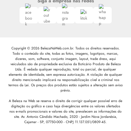
Siga a empresa nas redes
Copyright © 2026 BelezaNaWeb.com.br. Todos os direitos reservados.
Todo o conteúdo do site, todas as fotos, imagens, logotipos, marcas,
dizeres, som, software, conjunto imagem, layout, trade dress, aqui
veiculados são de propriedade exclusiva da Boticário Produto de Beleza
Ltda. É vedada qualquer reprodução, total ou parcial, de qualquer
elemento de identidade, sem expressa autorização. A violação de qualquer
direito mencionado implicará na responsabilização cível e criminal nos
termos da Lei. Os preços dos produtos estão sujeitos a alteração sem aviso
prévio.
A Beleza na Web se reserva o direito de corrigir qualquer possível erro de
digitação ou gráfico e caso haja divergências entre os valores ofertados
nos e-mails promocionais e valores do site, prevalecem as informações do
site.
Av. Antonio Cândido Machado, 2520 - Jardim Nova Jordanésia,
Cajamar - SP, 07750-000 -
CNPJ 11.137.051/0809-45.