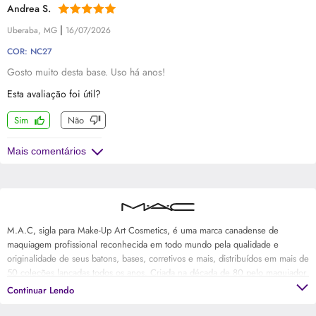
Andrea S.
|
Uberaba, MG
16/07/2026
COR: NC27
Gosto muito desta base. Uso há anos!
Esta avaliação foi útil?
Sim
Não
Mais comentários
M.A.C, sigla para Make-Up Art Cosmetics, é uma marca canadense de
maquiagem profissional reconhecida em todo mundo pela qualidade e
originalidade de seus batons, bases, corretivos e mais, distribuídos em mais de
50 coleções lançadas todos os anos. Criada na década de 80 pelo maquiador
e fotógrafo Frank Toskan e o dono de salão de beleza Frank Angelo com o
Continuar Lendo
objetivo de ser uma maquiagem para fotografia, M.A.C continua com o seu
manifesto artístico original presente nos trabalhos de maquiadores profissionais