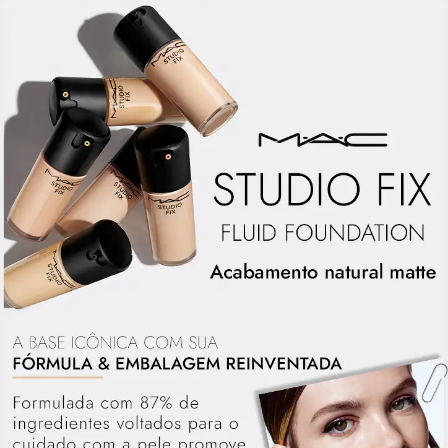
e no visual das ruas com cores, texturas e acabamentos ousados e que lançam
tendência. Além de ser referência em maquiagem, M.A.C também é
reconhecida pelo seu engajamento em campanhas em prol das vítimas do
HIV/AIDS e no combate à infecção pelo mundo com o M·A·C AIDS Fund e a
campanha VIVA GLAM, que conta com o apoio de porta-vozes importantes
para a conscientização e prevenção à doença.