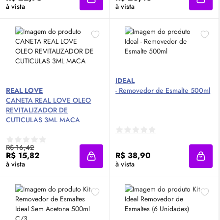
Adicionar à sacola
Adici
à vista
à vista
IDEAL
REAL LOVE
- Removedor de Esmalte 500ml
CANETA REAL LOVE OLEO
REVITALIZADOR DE
CUTICULAS 3ML MACA
R$ 16,42
R$ 15,82
R$ 38,90
Adicionar à sacola
Adici
à vista
à vista