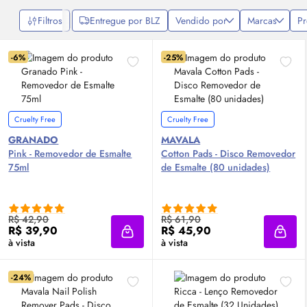
Filtros
Entregue por BLZ
Vendido por
Marcas
P
-6%
-25%
Cruelty Free
Cruelty Free
GRANADO
MAVALA
Pink - Removedor de Esmalte
Cotton Pads - Disco Removedor
75ml
de Esmalte (80 unidades)
R$ 42,90
R$ 61,90
R$ 39,90
R$ 45,90
Adicionar à sacola
Adici
à vista
à vista
-24%