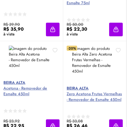
Esmalte 75ml
R$ 39,90
R$ 50,00
R$ 35,90
R$ 22,30
Adicionar à sacola
Adici
à vista
à vista
-20%
BEIRA ALTA
Acetona - Removedor de
BEIRA ALTA
Esmalte 450ml
Zero Acetona Frutas Vermelhas
- Removedor de Esmalte 450ml
R$ 23,92
R$ 33,08
R$ 22,95
R$ 26,46