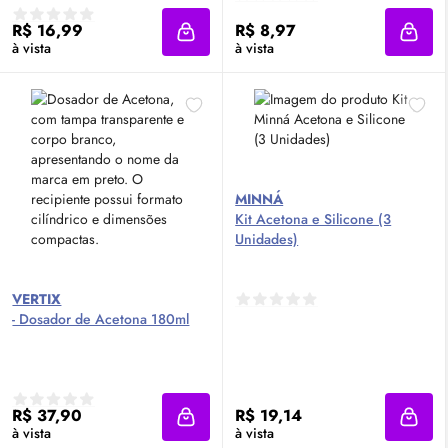
R$ 16,99
R$ 8,97
Adicionar à sacola
Adici
à vista
à vista
MINNÁ
Kit Acetona e Silicone (3
Unidades)
VERTIX
- Dosador de Acetona 180ml
R$ 37,90
R$ 19,14
Adicionar à sacola
Adici
à vista
à vista