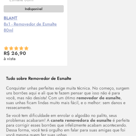
Indisponível
BLANT
8x1 - Removedor de Esmalte
80ml
R$ 26,90
à vista
Tudo sobre Removedor de Esmalte
Conquistar unhas perfeitas exige muita técnica. No começo, surgem
uns borrões aqui e ali que te fazem pensar que isso não é para
você, mas não desista! Com um ótimo
removedor de esmalte
,
suas unhas ficam lindas muito mais fácil, e o melhor: sem danos e
ressecamento.
Se você tem dificuldade em enrolar o algodão no palito, seus
problemas acabaram! A
caneta removedora de esmalte
é perfeita
para corrigir esses borrões que infelizmente acabam acontecendo.
Dessa forma, você terá orgulho em falar para suas amigas que foi
você mesma quem fez suas unhas.