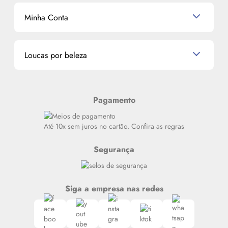
Mascavo
Cupom de Desconto
Nossas lojas
Minha Conta
La Vie Est Belle Lancôme
Quem somos
Miniaturas de Perfumes
Promoções de cupons
Dados Pessoais
Miniaturas de Produtos de Cabelo
Loucas por beleza
Meus endereços
Alterar Senha
Últimas
Meus Pedidos
Resenhas
Pagamento
Alto luxo
Siga nosso canal no Whatsapp
Até 10x sem juros no cartão. Confira as regras
Segurança
Siga a empresa nas redes