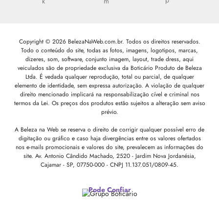
Copyright © 2026 BelezaNaWeb.com.br. Todos os direitos reservados.
Todo o conteúdo do site, todas as fotos, imagens, logotipos, marcas,
dizeres, som, software, conjunto imagem, layout, trade dress, aqui
veiculados são de propriedade exclusiva da Boticário Produto de Beleza
Ltda. É vedada qualquer reprodução, total ou parcial, de qualquer
elemento de identidade, sem expressa autorização. A violação de qualquer
direito mencionado implicará na responsabilização cível e criminal nos
termos da Lei. Os preços dos produtos estão sujeitos a alteração sem aviso
prévio.
A Beleza na Web se reserva o direito de corrigir qualquer possível erro de
digitação ou gráfico e caso haja divergências entre os valores ofertados
nos e-mails promocionais e valores do site, prevalecem as informações do
site.
Av. Antonio Cândido Machado, 2520 - Jardim Nova Jordanésia,
Cajamar - SP, 07750-000 -
CNPJ 11.137.051/0809-45.
Pode Confiar