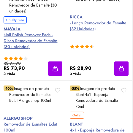
RICCA
Cruelty Free
- Lenço Removedor de Esmalte
MAVALA
(32 Unidades)
Nail Polish Remover Pads -
Disco Removedor de Esmalte
(30 unidades)
R$ 97,90
R$ 73,90
R$ 28,90
Adicionar à sacola
Adici
à vista
à vista
-10%
-55%
Outlet
ALERGOSHOP
Removedor de Esmaltes Eclat
BLANT
100ml
4x1 - Esponja Removedora de