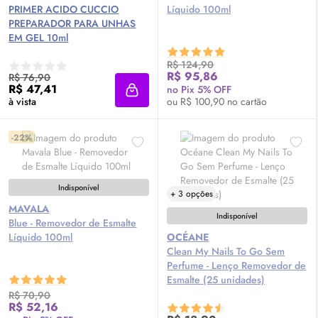
PRIMER
ACIDO CUCCIO
Líquido 100ml
PREPARADOR PARA UNHAS
EM GEL 10ml
R$ 124,90
R$ 95,86
R$ 76,90
R$ 47,41
no Pix 5% OFF
Adicionar à sacola
à vista
ou R$ 100,90 no cartão
-22%
Indisponível
+ 3 opções
MAVALA
Indisponível
Blue - Removedor de Esmalte
Líquido 100ml
OCÉANE
Clean My Nails To Go Sem
Perfume - Lenço Removedor de
Esmalte (25 unidades)
R$ 70,90
R$ 52,16