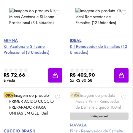
MINNÁ
IDEAL
Kit Acetona e Silicone
Kit Removedor de Esmaltes (12
Profissional (3 Unidades)
Unidades)
R$ 72,66
R$ 402,90
Adicionar à sacola
Adici
à vista
5x R$ 80,58
-38%
-19%
Indisponível
MAVALA
CUCCIO BRASIL
Pink - Removedor de Esmalte