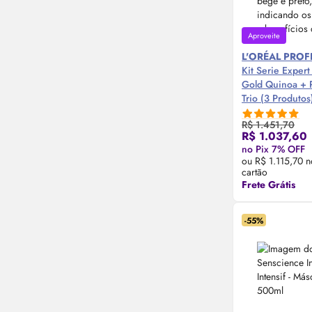
Aproveite
L'ORÉAL PRO
Kit Serie Expert
Gold Quinoa + P
Trio (3 Produtos
R$ 1.451,70
R$ 1.037,60
no Pix 7% OFF
Compre
ou R$ 1.115,70 n
cartão
Frete Grátis
-55%