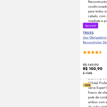
Aproveite
TRUSS
Uso Obrigatório
Reconstrutor 2
Compre
R$ 149,90
R$ 100,90
à vista
-12%