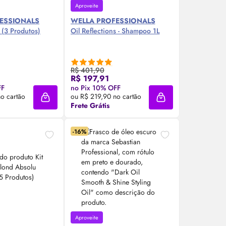
Aproveite
ESSIONALS
WELLA PROFESSIONALS
o (3 Produtos)
Oil
Reflections - Shampoo 1L
R$ 401,90
R$ 197,91
re Agora ❯
Compre Agora ❯
FF
no Pix 10% OFF
o cartão
ou R$ 219,90 no cartão
Adicionar à sacola
Adicionar à sacola
Frete Grátis
-16%
Aproveite