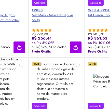
Aproveite
Aproveite
TRUSS
WELLA PROF
ic Night -
Net Mask - Máscara Capilar
Kit Fusion Tri
Noturno 90ml
550g
R$ 299,90
R$ 605,70
R$ 256,41
R$ 361,53
 Agora ❯
Compre Agora ❯
Comp
no Pix 5% OFF
no Pix 10% O
 cartão
ou R$ 269,90 no cartão
ou R$ 401,70 n
Adicionar à sacola
Adicionar à sacola
Frete Grátis
Frete Grátis
-16%
-20%
Aproveite
Aproveite