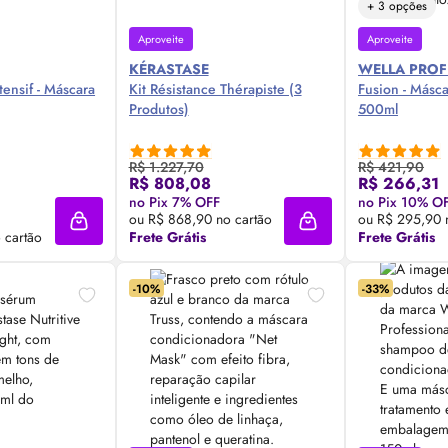
+ 3 opções
Aproveite
Aproveite
KÉRASTASE
WELLA PROF
tensif - Máscara
Kit Résistance Thérapiste (3
Fusion - Másc
Produtos)
500ml
R$ 1.227,70
R$ 421,90
R$ 808,08
R$ 266,31
 Agora ❯
Compre Agora ❯
Comp
no Pix 7% OFF
no Pix 10% O
ou R$ 868,90 no cartão
ou R$ 295,90 
Adicionar à sacola
Adicionar à sacola
 cartão
Frete Grátis
Frete Grátis
-10%
-33%