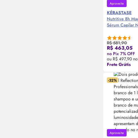
Aproveite
KÉRASTASE
Nutritive 8h Mag
Sérum
Capilar 
R$ 581,90
R$ 463,05
Compre
no Pix 7% OFF
ou R$ 497,90 no
Frete Grátis
-32%
Aproveite