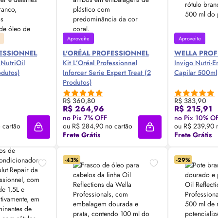
Aproveite
Aproveite
FESSIONNEL
L'ORÉAL PROFESSIONNEL
WELLA PROF
 NutriOil
Kit L’Oréal Professionnel
Invigo Nutri-E
odutos)
Inforcer Serie Expert Treat (2
Capilar 500ml
Produtos)
R$ 360,80
R$ 383,90
R$ 264,96
R$ 215,91
 Agora ❯
Compre Agora ❯
Comp
no Pix 7% OFF
no Pix 10% O
 cartão
ou R$ 284,90 no cartão
ou R$ 239,90 
Adicionar à sacola
Adicionar à sacola
Frete Grátis
Frete Grátis
-43%
-29%