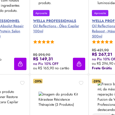
Aproveite
Aproveite
FESSIONNEL
WELLA PROFESSIONALS
WELLA PROF
 Absolut Repair
Oil
Reflections - Óleo Capilar
Oil
Reflection
rotein Salon
100ml
Reboost - Másc
)
500ml
R$ 421,90
R$ 267,21
R$ 295,90
 Agora ❯
Compre Agora ❯
Comp
R$ 149,31
no Pix 10% O
o
ou R$ 296,90 
no Pix 10% OFF
Adicionar à sacola
Adicionar à sacola
ou R$ 165,90 no cartão
Frete Grátis
-29%
-29%