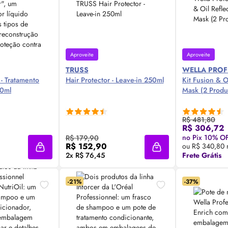
Aproveite
Aproveite
TRUSS
WELLA PROF
 - Tratamento
Hair Protector - Leave-in 250ml
Kit Fusion &
O
60ml
Mask (2 Produ
R$ 481,80
R$ 306,72
 Agora ❯
Compre Agora ❯
Comp
no Pix 10% O
R$ 179,90
R$ 152,90
ou R$ 340,80 
Adicionar à sacola
Adicionar à sacola
2x R$ 76,45
Frete Grátis
-21%
-37%