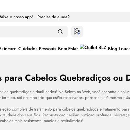
Baixe o nosso app!
Precisa de ajuda?
Skincare
Cuidados Pessoais
Bem-Estar
Blog Louc
s para Cabelos Quebradiços ou D
elos quebradiços e danificados! Na Beleza na Web, você encontra a solução
ternar entre ativado e desativado
r térmico, sol e tempo frio que estão ressecados, porosos e até mesmo elás
eção completa de tratamento para cabelos quebradiços e tratamento para
 vitalidade dos seus fios. Reconstrução capilar, nutrição profunda, hidrata
 cabelos mais resistentes, macios e revitalizados!