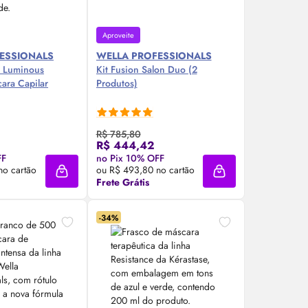
Aproveite
ESSIONALS
WELLA PROFESSIONALS
s Luminous
Kit Fusion Salon Duo (2
ara Capilar
Produtos)
R$ 785,80
R$ 444,42
re Agora ❯
Compre Agora ❯
FF
no Pix 10% OFF
no cartão
ou R$ 493,80 no cartão
Adicionar à sacola
Adicionar à sacola
Frete Grátis
-34%