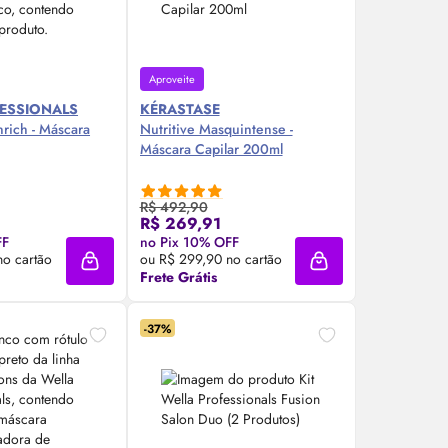
Aproveite
ESSIONALS
KÉRASTASE
nrich - Máscara
Nutritive Masquintense -
Máscara Capilar 200ml
R$ 492,90
R$ 269,91
re Agora ❯
Compre Agora ❯
FF
no Pix 10% OFF
no cartão
ou R$ 299,90 no cartão
Adicionar à sacola
Adicionar à sacola
Frete Grátis
-37%