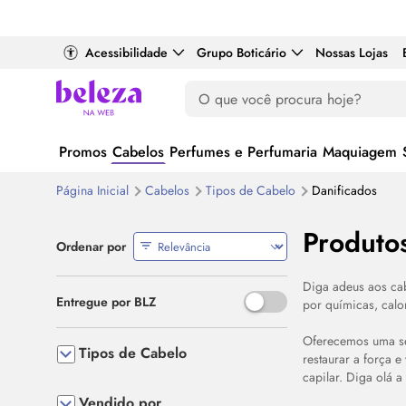
Acessibilidade
Grupo Boticário
Nossas Lojas
Promos
Cabelos
Perfumes e Perfumaria
Maquiagem
Página Inicial
Cabelos
Tipos de Cabelo
Danificados
Produto
Ordenar por
Diga adeus aos cab
Use o espaço ou Enter para al
Entregue por BLZ
por químicas, calo
Oferecemos uma sel
Tipos de Cabelo
restaurar a força e
capilar. Diga olá a
Vendido por