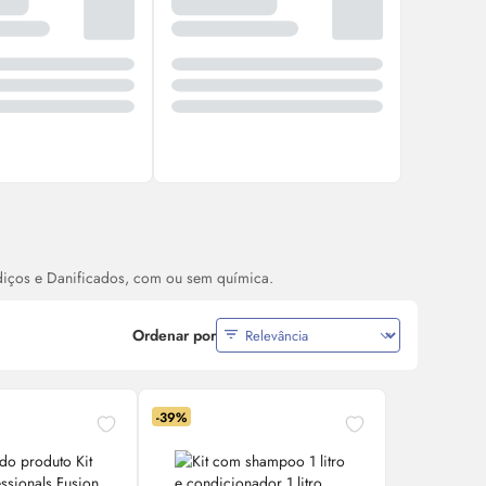
s
diços e Danificados, com ou sem química.
Ordenar por
-39%