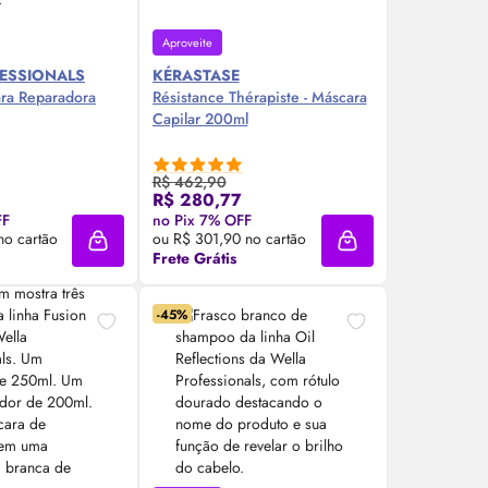
Aproveite
ESSIONALS
KÉRASTASE
ara Reparadora
Résistance Thérapiste - Máscara
Capilar 200ml
R$ 462,90
R$ 280,77
re Agora ❯
Compre Agora ❯
FF
no Pix 7% OFF
no cartão
ou R$ 301,90 no cartão
Adicionar à sacola
Adicionar à sacola
Frete Grátis
-45%