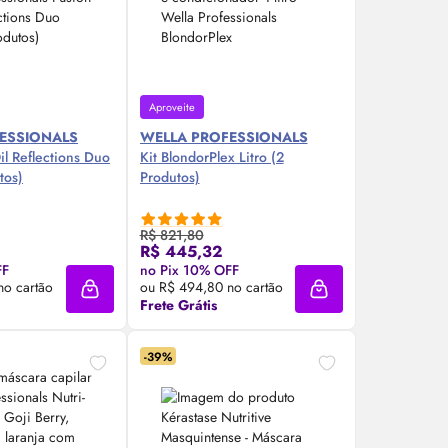
Aproveite
ESSIONALS
WELLA PROFESSIONALS
il
Reflections Duo
Kit BlondorPlex Litro (2
tos)
Produtos)
R$ 821,80
R$ 445,32
re Agora ❯
Compre Agora ❯
FF
no Pix 10% OFF
no cartão
ou R$ 494,80 no cartão
Adicionar à sacola
Adicionar à sacola
Frete Grátis
-39%