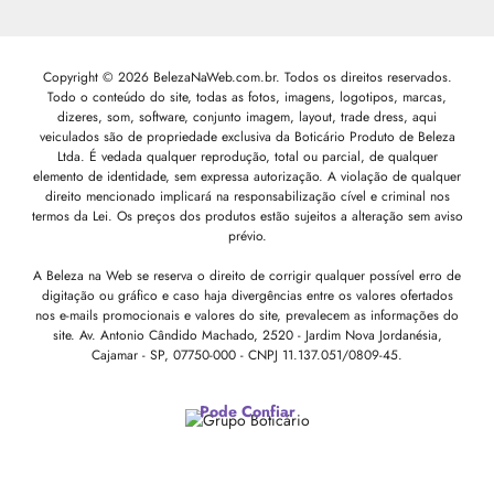
Copyright © 2026 BelezaNaWeb.com.br. Todos os direitos reservados.
Todo o conteúdo do site, todas as fotos, imagens, logotipos, marcas,
dizeres, som, software, conjunto imagem, layout, trade dress, aqui
veiculados são de propriedade exclusiva da Boticário Produto de Beleza
Ltda. É vedada qualquer reprodução, total ou parcial, de qualquer
elemento de identidade, sem expressa autorização. A violação de qualquer
direito mencionado implicará na responsabilização cível e criminal nos
termos da Lei. Os preços dos produtos estão sujeitos a alteração sem aviso
prévio.
A Beleza na Web se reserva o direito de corrigir qualquer possível erro de
digitação ou gráfico e caso haja divergências entre os valores ofertados
nos e-mails promocionais e valores do site, prevalecem as informações do
site.
Av. Antonio Cândido Machado, 2520 - Jardim Nova Jordanésia,
Cajamar - SP, 07750-000 -
CNPJ 11.137.051/0809-45.
Pode Confiar