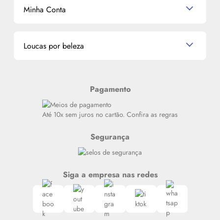
Mascavo
Cupom de Desconto
Nossas lojas
Minha Conta
La Vie Est Belle Lancôme
Quem somos
Miniaturas de Perfumes
Promoções de cupons
Dados Pessoais
Miniaturas de Produtos de Cabelo
Loucas por beleza
Meus endereços
Alterar Senha
Últimas
Meus Pedidos
Resenhas
Pagamento
Alto luxo
Siga nosso canal no Whatsapp
Até 10x sem juros no cartão. Confira as regras
Segurança
Siga a empresa nas redes