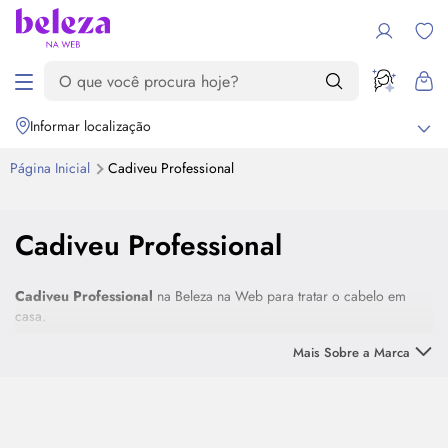
Informar localização
Página Inicial
Cadiveu Professional
Cadiveu Professional
Cadiveu Professional
na Beleza na Web para tratar o cabelo em
casa.
Mais Sobre a Marca
Cadiveu Professional
é uma marca global e
online
presente em
mais de 80 países. Ela desenvolve
cosméticos capilares
de altíssima
qualidade para que todas as mulheres possam conquistar os cabelos
dos sonhos. Assim, suas fórmulas, que unem alta tecnologia a
ingredientes naturais, deixam os fios totalmente renovados, brilhantes