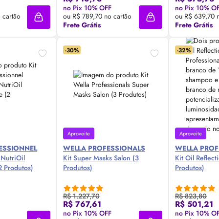
 Agora ❯
Compre Agora ❯
Comp
no Pix 10% OFF
no Pix 10% O
 cartão
ou R$ 789,70 no cartão
ou R$ 639,70 n
Adicionar à sacola
Adicionar à sacola
Frete Grátis
Frete Grátis
-30%
-32%
Aproveite
Aproveite
FESSIONNEL
WELLA PROFESSIONALS
WELLA PROF
 NutriOil
Kit Super Masks Salon (3
Kit
Oil
Reflect
2 Produtos)
Produtos)
Produtos)
R$ 1.227,70
R$ 823,80
R$ 767,61
R$ 501,21
 Agora ❯
Compre Agora ❯
Comp
no Pix 10% OFF
no Pix 10% O