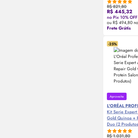
R$ 821,80
R$ 445,32
Compre
no Pix 10% OFF
ou R$ 494,80 no
Frete Grátis
-25%
Aproveite
L'ORÉAL PRO
Kit Serie Expert
Gold Quinoa + P
Duo (2 Produtos
R$ 1.031,80