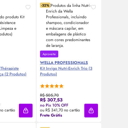
-32%
Aproveite
WELLA PROFESSIONALS
 Thérapiste
Kit Invigo Nutri-Enrich Trio (3
ça (2 Produtos)
Produtos)
R$ 505,70
R$ 307,53
re Agora ❯
Compre Agora ❯
F
no Pix 10% OFF
no cartão
ou R$ 341,70 no cartão
Adicionar à sacola
Adicionar à sacola
Frete Grátis