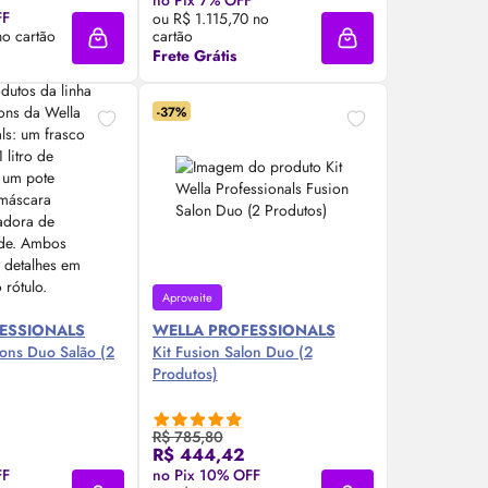
no Pix 7% OFF
re Agora ❯
Compre Agora ❯
FF
ou R$ 1.115,70 no
o cartão
cartão
Adicionar à sacola
Adicionar à sacola
Frete Grátis
-37%
Aproveite
ESSIONALS
WELLA PROFESSIONALS
ions Duo Salão (2
Kit Fusion Salon Duo (2
Produtos)
R$ 785,80
R$ 444,42
re Agora ❯
Compre Agora ❯
FF
no Pix 10% OFF