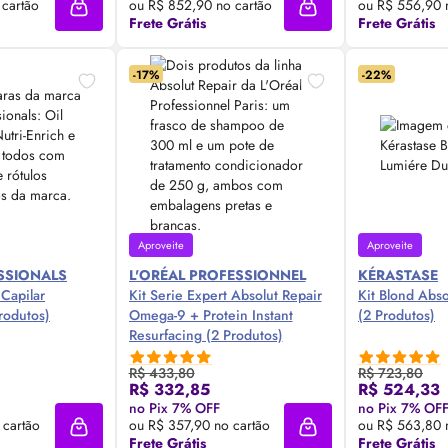
 cartão
ou R$ 852,90 no cartão
ou R$ 556,90 
Adicionar à sacola
Adicionar à sacola
Frete Grátis
Frete Grátis
-17%
-22%
Aproveite
Aproveite
SSIONALS
L'ORÉAL PROFESSIONNEL
KÉRASTASE
Capilar
Kit Serie Expert Absolut Repair
Kit Blond Abs
rodutos)
Omega-9 + Protein Instant
(2 Produtos)
Resurfacing (2 Produtos)
R$ 433,80
R$ 723,80
R$ 332,85
R$ 524,33
 Agora ❯
Compre Agora ❯
Comp
no Pix 7% OFF
no Pix 7% OF
 cartão
ou R$ 357,90 no cartão
ou R$ 563,80 
Adicionar à sacola
Adicionar à sacola
Frete Grátis
Frete Grátis