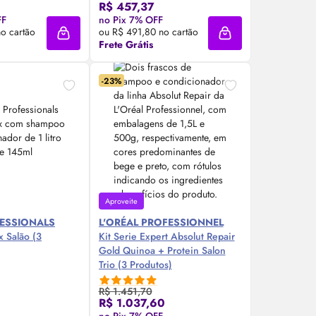
R$ 457,37
re Agora ❯
Compre Agora ❯
FF
no Pix 7% OFF
o cartão
ou R$ 491,80 no cartão
Adicionar à sacola
Adicionar à sacola
Frete Grátis
-23%
Aproveite
ESSIONALS
L'ORÉAL PROFESSIONNEL
x Salão (3
Kit Serie Expert Absolut Repair
Gold Quinoa + Protein Salon
Trio (3 Produtos)
R$ 1.451,70
R$ 1.037,60