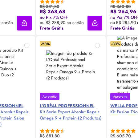
R$ 331,80
R$ 360,80
R$ 268,68
R$ 264,96
 Agora ❯
Compre Agora ❯
Comp
no Pix 7% OFF
no Pix 7% OF
 cartão
ou R$ 288,90 no cartão
ou R$ 284,90 
Adicionar à sacola
Adicionar à sacola
Frete Grátis
Frete Grátis
-23%
-33%
Aproveite
Aproveite
FESSIONNEL
L'ORÉAL PROFESSIONNEL
WELLA PROF
 Absolut Repair
Kit Serie Expert Absolut Repair
Kit Fusion Tri
rotein Salon
Omega 9 + Protein (2 Produtos)
)
R$ 681,80
R$ 605,70