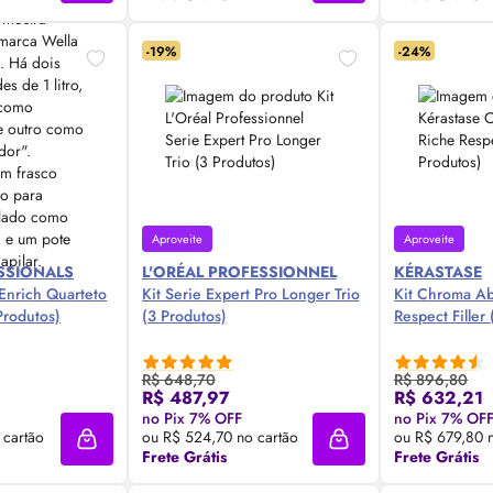
-19%
-24%
Aproveite
Aproveite
SSIONALS
L'ORÉAL PROFESSIONNEL
KÉRASTASE
-Enrich Quarteto
Kit Serie Expert Pro Longer Trio
Kit Chroma Ab
Produtos)
(3 Produtos)
R
R$ 648,70
R$ 896,80
R$ 487,97
R$ 632,21
 Agora ❯
Compre Agora ❯
Comp
no Pix 7% OFF
no Pix 7% OF
 cartão
ou R$ 524,70 no cartão
ou R$ 679,80 n
Adicionar à sacola
Adicionar à sacola
Frete Grátis
Frete Grátis