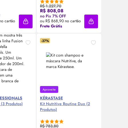
R$ 1.227,70
R$ 808,08
re Agora ❯
Compre Agora ❯
F
no Pix 7% OFF
no cartão
ou R$ 868,90 no cartão
Adicionar à sacola
Adicionar à sacola
Frete Grátis
-37%
Aproveite
ESSIONALS
KÉRASTASE
o (3 Produtos)
Kit Nutritive Routine Duo (2
Produtos)
R$ 783,80