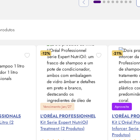
rodutos
-12%
-21%
Vencimento Jan/27
Aproveite
SSIONALS
L'ORÉAL PROFESSIONNEL
L'ORÉAL PR
Litro (2
Kit Serie Expert NutriOil
Kit L’Oréal Pr
Treatment (2 Produtos)
Inforcer Serie
Produtos)