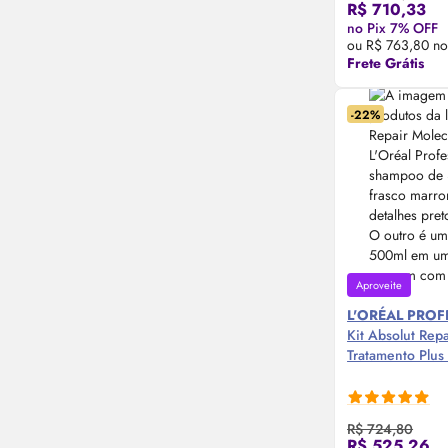
R$ 710,33
Compre
no Pix 7% OFF
ou R$ 763,80 no
Frete Grátis
-22%
Aproveite
L'ORÉAL PRO
Kit Absolut Rep
Tratamento Plus
R$ 724,80
R$ 525,26