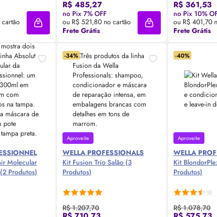
R$ 485,27
R$ 361,53
 Agora ❯
Compre Agora ❯
Comp
no Pix 7% OFF
no Pix 10% O
 cartão
ou R$ 521,80 no cartão
ou R$ 401,70 n
Adicionar à sacola
Adicionar à sacola
Frete Grátis
Frete Grátis
-34%
-40%
Aproveite
Aproveite
FESSIONNEL
WELLA PROFESSIONALS
WELLA PROF
air Molecular
Kit Fusion Trio Salão (3
Kit BlondorPle
 (2 Produtos)
Produtos)
Produtos)
R$ 1.207,70
R$ 1.078,70
R$ 710,73
R$ 575,73