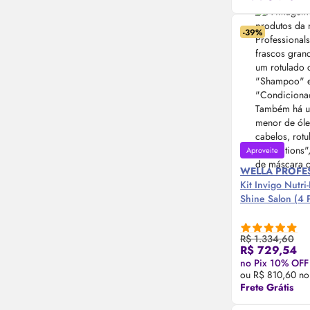
-39%
Aproveite
WELLA PROFE
Kit Invigo Nutri
Shine Salon (4 
R$ 1.334,60
R$ 729,54
Compre
no Pix 10% OFF
ou R$ 810,60 no
Frete Grátis