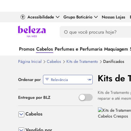
Acessibilidade
Grupo Boticário
Nossas Lojas
Promos
Cabelos
Perfumes e Perfumaria
Maquiagem
Página Inicial
Cabelos
Kits de Tratamento
Danificados
Kits de 
Ordenar por
Kits de Tratamento
Use o espaço ou Enter para al
Entregue por BLZ
reparar e até mesm
Cabelos
Vendido por