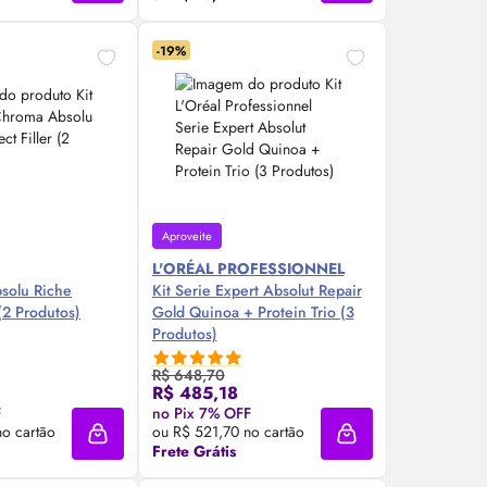
-19%
Aproveite
L'ORÉAL PROFESSIONNEL
solu Riche
Kit Serie Expert Absolut Repair
espect Filler (2 Produtos)
Gold Quinoa + Protein Trio (3
Produtos)
R$ 648,70
R$ 485,18
re Agora ❯
Compre Agora ❯
F
no Pix 7% OFF
o cartão
ou R$ 521,70 no cartão
Adicionar à sacola
Adicionar à sacola
Frete Grátis