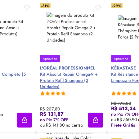
-31%
-29%
Aproveite
Aproveite
L'ORÉAL PROFESSIONNEL
KÉRASTASE
u Completo (5
Kit Absolut Repair Omega-9 +
Kit Résistance
Protein Refil Shampoo (2
Limpeza e For
Unidades)
R$ 778,80
R$ 512,34
R$ 207,80
 Agora ❯
Compre Agora ❯
Comp
R$ 131,87
no Pix 7% OF
no
ou R$ 550,90 
no Pix 7% OFF
Adicionar à sacola
Adicionar à sacola
ou R$ 141,80 no cartão
Frete Grátis