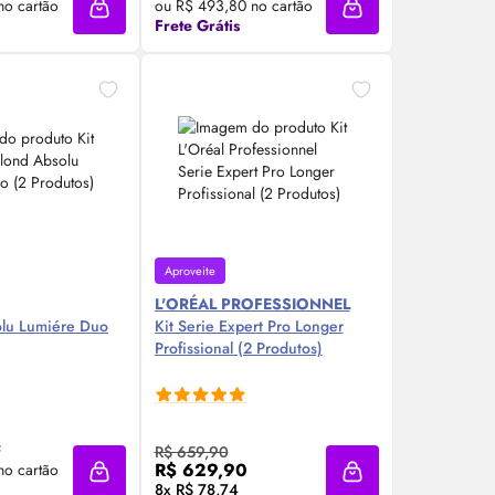
no cartão
ou R$ 493,80 no cartão
Adicionar à sacola
Adicionar à sacola
Frete Grátis
Aproveite
L'ORÉAL PROFESSIONNEL
olu Lumiére Duo
Kit Serie Expert Pro Longer
Profissional (2 Produtos)
re Agora ❯
Compre Agora ❯
F
R$ 659,90
R$ 629,90
no cartão
Adicionar à sacola
Adicionar à sacola
8x R$ 78,74