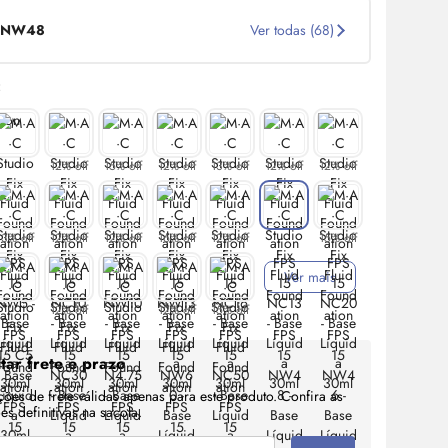
NW48
Ver todas (68)
:
12% off
15% off
12% off
13% off
12% off
12% off
13% off
12% off
12% off
16% off
12% off
15% off
Ver mais
12% off
12% off
15% off
tar frete e prazo
ções de frete válidas apenas para este produto. Confira as
s definitivas na sacola.