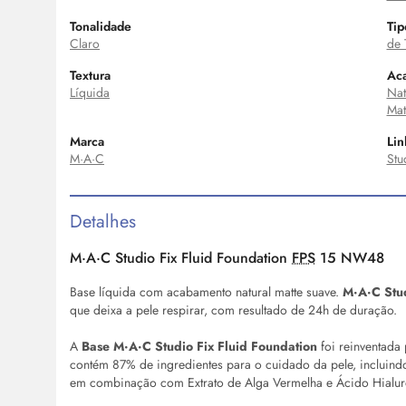
Tonalidade
Tip
Claro
de 
Textura
Ac
Líquida
Nat
Mat
Marca
Lin
M·A·C
Stu
Detalhes
M·A·C Studio Fix Fluid Foundation
FPS
15 NW48
Base líquida com acabamento natural matte suave.
M·A·C Stud
que deixa a pele respirar, com resultado de 24h de duração.
A
Base
M·A·C Studio Fix Fluid Foundation
foi reinventada
contém 87% de ingredientes para o cuidado da pele, incluindo
em combinação com Extrato de Alga Vermelha e Ácido Hialurô