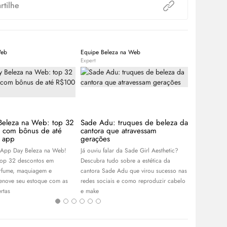
tilhe
Web
Equipe Beleza na Web
Equipe Bele
Expert
Expert
Beleza na Web: top 32
Sade Adu: truques de beleza da
Guia de l
s com bônus de até
cantora que atravessam
de blogue
 app
gerações
coleção ce
 App Day Beleza na Web!
Já ouviu falar da Sade Girl Aesthetic?
Com Franciny
top 32 descontos em
Descubra tudo sobre a estética da
Niina Secret
rfume, maquiagem e
cantora Sade Adu que virou sucesso nas
linhas de ma
renove seu estoque com as
redes sociais e como reproduzir cabelo
escolha as su
rtas
e
make