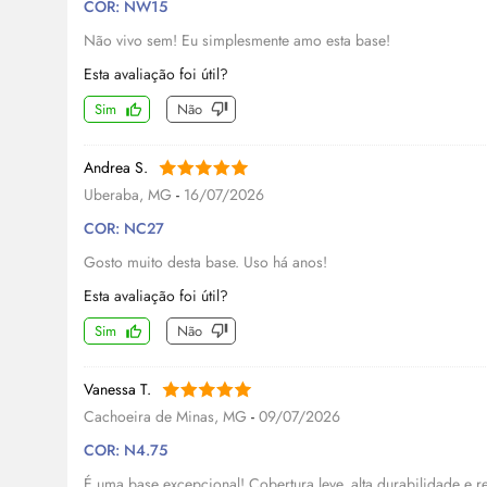
COR: NW15
Não vivo sem! Eu simplesmente amo esta base!
Esta avaliação foi útil?
Sim
Não
Andrea S.
Uberaba, MG
-
16/07/2026
COR: NC27
Gosto muito desta base. Uso há anos!
Esta avaliação foi útil?
Sim
Não
Vanessa T.
Cachoeira de Minas, MG
-
09/07/2026
COR: N4.75
É uma base excepcional! Cobertura leve, alta durabilidade e