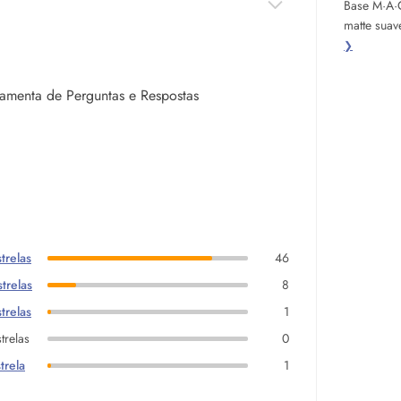
Base M·A·C
matte suav
❯
rramenta de Perguntas e Respostas
trelas
46
trelas
8
trelas
1
trelas
0
trela
1