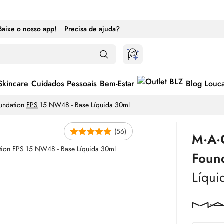
Baixe o nosso app!
Precisa de ajuda?
Skincare
Cuidados Pessoais
Bem-Estar
Blog Louc
oundation
FPS
15 NW48 - Base Líquida 30ml
(56)
M·A·C
Foun
Líqui