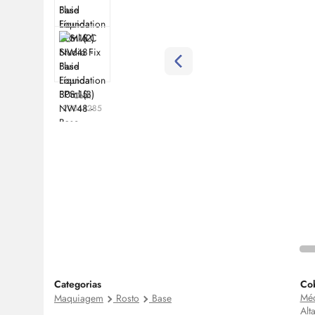
Cod:
20064285
Categorias
Cob
Mé
Maquiagem
Rosto
Base
Alt