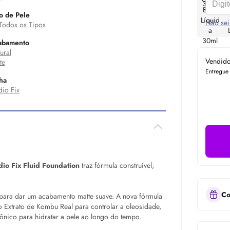
o de Pele
Não sei
Todos os Tipos
abamento
ural
Vendid
te
Entregue
ha
dio Fix
io Fix Fluid Foundation
traz fórmula construível,
Co
 para dar um acabamento matte suave. A nova fórmula
 Extrato de Kombu Real para controlar a oleosidade,
nico para hidratar a pele ao longo do tempo.