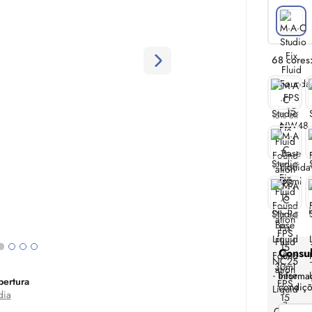
68 cores
15% off
12% off
15% off
Consul
Informa
ertura
condiçõe
dia
a