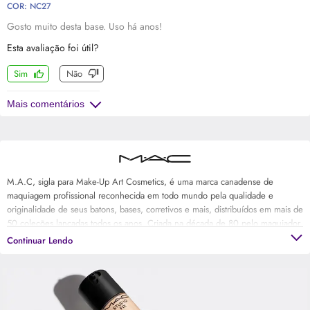
COR: NC27
Gosto muito desta base. Uso há anos!
Esta avaliação foi útil?
Sim
Não
Mais comentários
M.A.C, sigla para Make-Up Art Cosmetics, é uma marca canadense de
maquiagem profissional reconhecida em todo mundo pela qualidade e
originalidade de seus batons, bases, corretivos e mais, distribuídos em mais de
50 coleções lançadas todos os anos. Criada na década de 80 pelo maquiador
e fotógrafo Frank Toskan e o dono de salão de beleza Frank Angelo com o
Continuar Lendo
objetivo de ser uma maquiagem para fotografia, M.A.C continua com o seu
manifesto artístico original presente nos trabalhos de maquiadores profissionais
e no visual das ruas com cores, texturas e acabamentos ousados e que lançam
tendência. Além de ser referência em maquiagem, M.A.C também é
reconhecida pelo seu engajamento em campanhas em prol das vítimas do