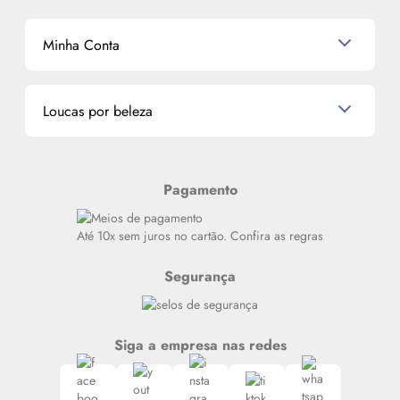
Shampoo
K-Beauty e J-Beauty
Dermocosméticos
Outlet
Mascavo
Cupom de Desconto
Nossas lojas
Minha Conta
La Vie Est Belle Lancôme
Quem somos
Miniaturas de Perfumes
Promoções de cupons
Dados Pessoais
Miniaturas de Produtos de Cabelo
Loucas por beleza
Meus endereços
Alterar Senha
Últimas
Meus Pedidos
Resenhas
Pagamento
Alto luxo
Siga nosso canal no Whatsapp
Até 10x sem juros no cartão. Confira as regras
Segurança
Siga a empresa nas redes