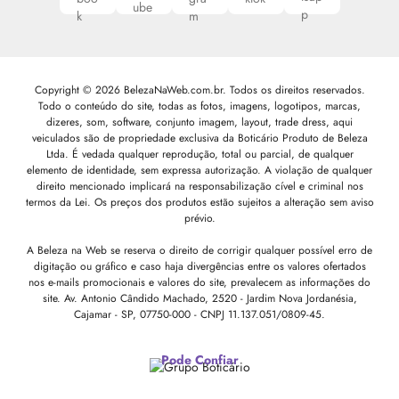
Copyright © 2026 BelezaNaWeb.com.br. Todos os direitos reservados.
Todo o conteúdo do site, todas as fotos, imagens, logotipos, marcas,
dizeres, som, software, conjunto imagem, layout, trade dress, aqui
veiculados são de propriedade exclusiva da Boticário Produto de Beleza
Ltda. É vedada qualquer reprodução, total ou parcial, de qualquer
elemento de identidade, sem expressa autorização. A violação de qualquer
direito mencionado implicará na responsabilização cível e criminal nos
termos da Lei. Os preços dos produtos estão sujeitos a alteração sem aviso
prévio.
A Beleza na Web se reserva o direito de corrigir qualquer possível erro de
digitação ou gráfico e caso haja divergências entre os valores ofertados
nos e-mails promocionais e valores do site, prevalecem as informações do
site.
Av. Antonio Cândido Machado, 2520 - Jardim Nova Jordanésia,
Cajamar - SP, 07750-000 -
CNPJ 11.137.051/0809-45.
Pode Confiar