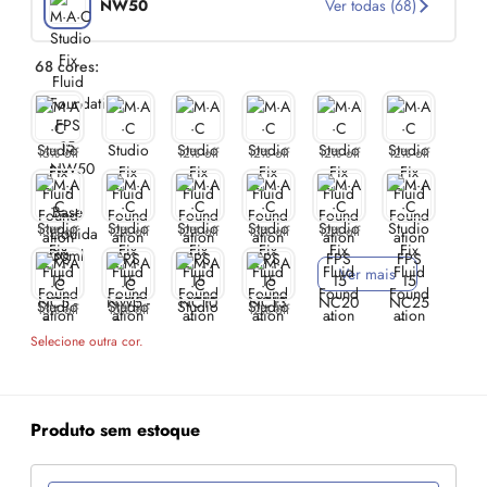
NW50
Ver todas (68)
68 cores:
15% off
12% off
12% off
12% off
12% off
13% off
12% off
12% off
13% off
12% off
Ver mais
15% off
15% off
12% off
Selecione outra cor.
Produto sem estoque