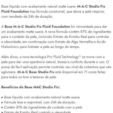
Base líquida com acabamento natural matte suave.
M·A·C Studio Fix
Fluid Foundation
traz fórmula construível, que deixa a pele respirar,
com resultado de 24h de duração.
A
Base
M·A·C Studio Fix Fluid Foundation
foi reinventada para dar
um acabamento matte suave. A nova fórmula contém 87% de ingredientes
para o cuidado da pele, incluindo Extrato de Kombu Real para controlar
a oleosidade, em combinação com Extrato de Alga Vermelha e Ácido
Hialurônico para hidratar a pele ao longo do tempo.
Além disso, a nova tecnologia Pro Fluid Technology™ se move com a
pele para dar uma aparência natural, leveza e conforto durante o uso. O
pump de fácil aplicação permite controlar seu nível de cobertura que não
aglomera.
M·A·C Base Studio Fix
está disponível em 71 cores feitas
para todos os tons e texturas de pele.
Benefícios de Base MAC Studio Fix:
▸ Base líquida com acabamento natural matte suave.
▸ Fórmula leve e respirável, com 24h de duração.
▸ Contém 87% de ingredientes de cuidado com a pele.
▸ Extrato de Kombu Real controla a oleosidade.