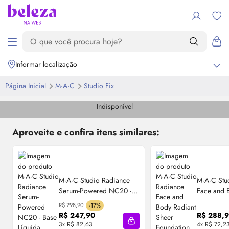
Informar localização
Página Inicial
M·A·C
Studio Fix
Indisponível
Aproveite e confira itens similares:
M·A·C Studio Radiance
M·A·C Stu
Serum-Powered​ NC20 -
Face and
Base Líquida Hidratante
Sheer Fou
R$ 298,90
-17%
30ml
Base Líqu
R$ 247,90
R$ 288,
3x R$ 82,63
4x R$ 72,2
Adicionar à sacola