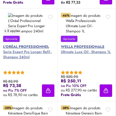
Adicionar à sacola
Adici
Frete Grátis
6x R$ 77,33
-46%
+ 5 opções
Aproveite
Aproveite
L'ORÉAL PROFESSIONNEL
WELLA PROFESSIONALS
Serie Expert Pro Longer Refil -
Ultimate Luxe
Oil
- Shampoo 1L
Shampoo 240ml
R$ 520,90
R$ 250,11
R$ 82,90
R$ 73,38
no Pix 10% OFF
ou R$ 277,90 no cartão
no Pix 7% OFF
Adicionar à sacola
Adici
ou R$ 78,90 no cartão
Frete Grátis
-28%
-38%