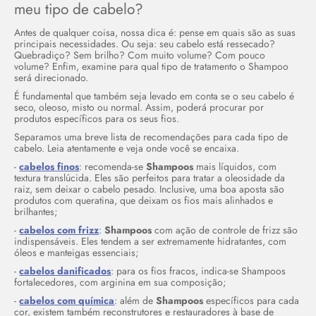
meu tipo de cabelo?
Antes de qualquer coisa, nossa dica é: pense em quais são as suas
principais necessidades. Ou seja: seu cabelo está ressecado?
Quebradiço? Sem brilho? Com muito volume? Com pouco
volume? Enfim, examine para qual tipo de tratamento o Shampoo
será direcionado.
É fundamental que também seja levado em conta se o seu cabelo é
seco, oleoso, misto ou normal. Assim, poderá procurar por
produtos específicos para os seus fios.
Separamos uma breve lista de recomendações para cada tipo de
cabelo. Leia atentamente e veja onde você se encaixa.
-
cabelos finos
: recomenda-se
Shampoos
mais líquidos, com
textura translúcida. Eles são perfeitos para tratar a oleosidade da
raiz, sem deixar o cabelo pesado. Inclusive, uma boa aposta são
produtos com queratina, que deixam os fios mais alinhados e
brilhantes;
-
cabelos com frizz
:
Shampoos
com ação de controle de frizz são
indispensáveis. Eles tendem a ser extremamente hidratantes, com
óleos e manteigas essenciais;
-
cabelos danificados
: para os fios fracos, indica-se Shampoos
fortalecedores, com arginina em sua composição;
-
cabelos com química
: além de
Shampoos
específicos para cada
cor, existem também reconstrutores e restauradores à base de