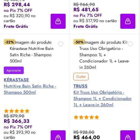
R$ 298,44
R$ 966,90
R$ 481,65
no Pix 7% OFF
no Pix 7% OFF
ou R$ 320,90 no
cartão
ou R$ 517,90 no cartão
Adicionar à sacola
Adici
Frete Grátis
Frete Grátis
-32%
-50%
Aproveite
Outlet
KÉRASTASE
Nutritive Bain Satin Riche -
TRUSS
Shampoo 500ml
Kit Truss Uso Obrigatório -
Shampoo 1L + Condicionador
1L + Leave-in 260ml
R$ 579,90
R$ 366,33
no Pix 7% OFF
ou R$ 393,90 no
R$ 928,00
R$ 464,00
cartão