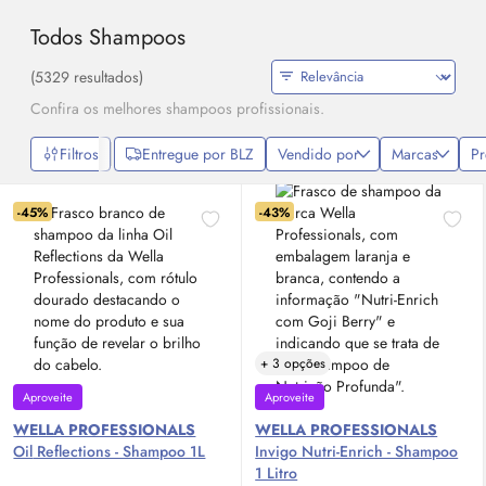
Todos Shampoos
(5329 resultados)
Confira os melhores shampoos profissionais.
Filtros
Entregue por BLZ
Vendido por
Marcas
P
-45%
-43%
+ 3 opções
Aproveite
Aproveite
WELLA PROFESSIONALS
WELLA PROFESSIONALS
Oil
Reflections - Shampoo 1L
Invigo Nutri-Enrich - Shampoo
1 Litro