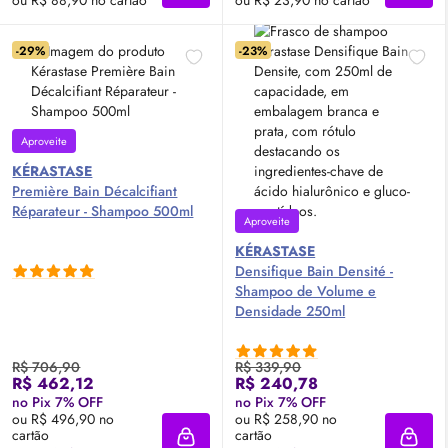
-29%
-23%
Aproveite
KÉRASTASE
Première Bain Décalcifiant
Réparateur - Shampoo 500ml
Aproveite
KÉRASTASE
Densifique Bain Densité -
Shampoo de Volume e
Densidade 250ml
R$ 706,90
R$ 339,90
R$ 462,12
R$ 240,78
no Pix 7% OFF
no Pix 7% OFF
ou R$ 496,90 no
ou R$ 258,90 no
cartão
cartão
Adicionar à sacola
Adici