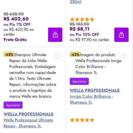
250ml
R$ 630,90
R$ 402,60
R$ 183,90
no Pix 7% OFF
R$ 88,11
ou R$ 432,90 no
cartão
no Pix 10% OFF
Adicionar à sacola
Adici
Frete Grátis
ou R$ 97,90 no cartão
-45%
-43%
Aproveite
WELLA PROFESSIONALS
Invigo Color Brilliance -
Shampoo 1L
Aproveite
WELLA PROFESSIONALS
Wella Professional Ultimate
Repair - Shampoo 1L