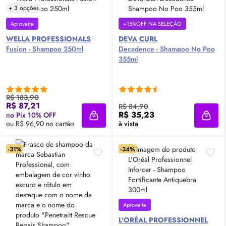
+ 3 opções
Aproveite
+15%OFF NA SELEÇÃO
WELLA PROFESSIONALS
DEVA CURL
Fusion - Shampoo 250ml
Decadence - Shampoo No Poo
355ml
R$ 183,90
R$ 87,21
R$ 84,90
R$ 35,23
no Pix 10% OFF
Adicionar à sacola
Adici
ou R$ 96,90 no cartão
à vista
-31%
-34%
Aproveite
L'ORÉAL PROFESSIONNEL