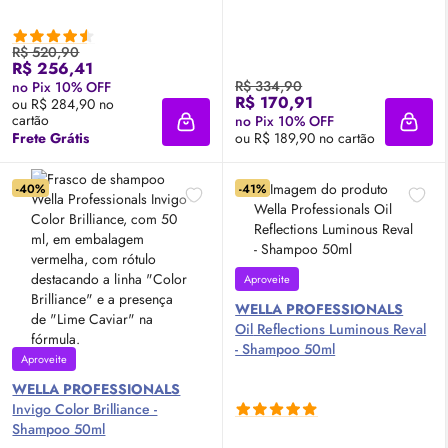
R$ 520,90
R$ 256,41
R$ 334,90
no Pix 10% OFF
R$ 170,91
ou R$ 284,90 no
cartão
no Pix 10% OFF
Adicionar à sacola
Adici
Frete Grátis
ou R$ 189,90 no cartão
-40%
-41%
Aproveite
WELLA PROFESSIONALS
Oil
Reflections Luminous Reval
- Shampoo 50ml
Aproveite
WELLA PROFESSIONALS
Invigo Color Brilliance -
Shampoo 50ml