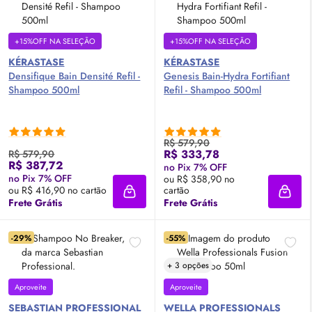
+15%OFF NA SELEÇÃO
+15%OFF NA SELEÇÃO
KÉRASTASE
KÉRASTASE
Densifique Bain Densité Refil -
Genesis Bain-Hydra Fortifiant
Shampoo 500ml
Refil - Shampoo 500ml
R$ 579,90
R$ 333,78
R$ 579,90
R$ 387,72
no Pix 7% OFF
no Pix 7% OFF
ou R$ 358,90 no
ou R$ 416,90 no cartão
cartão
Adicionar à sacola
Adici
Frete Grátis
Frete Grátis
-29%
-55%
+ 3 opções
Aproveite
Aproveite
SEBASTIAN PROFESSIONAL
WELLA PROFESSIONALS