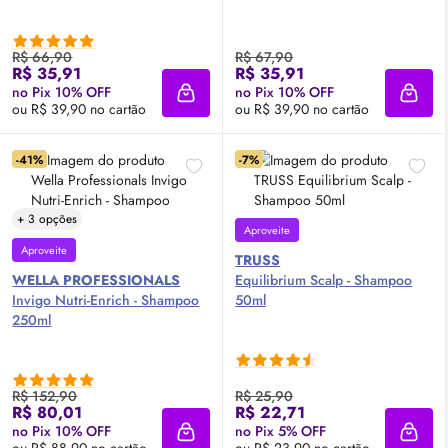
R$ 66,90
R$ 67,90
R$ 35,91
R$ 35,91
no Pix 10% OFF
no Pix 10% OFF
Adicionar à sacola
Adici
ou R$ 39,90 no cartão
ou R$ 39,90 no cartão
-41%
-7%
+ 3 opções
Aproveite
Aproveite
TRUSS
WELLA PROFESSIONALS
Equilibrium Scalp - Shampoo
Invigo Nutri-Enrich - Shampoo
50ml
250ml
R$ 152,90
R$ 25,90
R$ 80,01
R$ 22,71
no Pix 10% OFF
no Pix 5% OFF
Adicionar à sacola
Adici
ou R$ 88,90 no cartão
ou R$ 23,90 no cartão