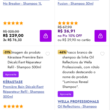
No Breaker - Shampoo 1L
Fusion - Shampoo 50ml
R$ 67,90
R$ 26,91
R$ 325,00
R$ 229,00
no Pix 10% OFF
Adicionar à sacola
Adici
3x R$ 76,33
ou R$ 29,90 no cartão
-31%
-46%
Aproveite
KÉRASTASE
Première Bain Décalcifiant
Réparateur Refil - Shampoo
Aproveite
500ml
WELLA PROFESSIONALS
Oil
Reflections - Shampoo