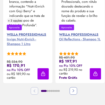
+ 3 opções
Aproveite
Aproveite
WELLA PROFESSIONALS
WELLA PROFESSIONALS
Invigo Nutri-Enrich -
Oil
Reflections - Shampoo 1L
Shampoo 1 Litro
R$ 401,90
R$ 197,91
R$ 334,90
R$ 170,91
no Pix 10% OFF
ou R$ 219,90 no
no Pix 10% OFF
cartão
ou R$ 189,90 no
Adicionar à sacola
Adicio
cartão
Frete Grátis