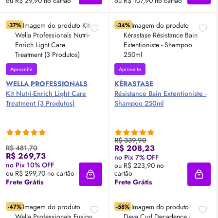
ou R$ 29,90 no cartão
ou R$ 107,90 no cartão
-37%
-34%
Aproveite
Aproveite
WELLA PROFESSIONALS
KÉRASTASE
Kit Nutri-Enrich Light Care
Résistance Bain Extentioniste -
Treatment (3 Produtos)
Shampoo 250ml
R$ 339,90
R$ 208,23
R$ 481,70
R$ 269,73
no Pix 7% OFF
no Pix 10% OFF
ou R$ 223,90 no
ou R$ 299,70 no cartão
cartão
Adicionar à sacola
Adici
Frete Grátis
Frete Grátis
-47%
-58%