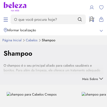
Informar localização
Página Inicial
Cabelos
Shampoo
Shampoo
O shampoo é o seu principal aliado para cabelos saudáveis e
bonitos. Para além da limpeza, ele oferece um tratamento adequado
de acordo com a necessidade dos seus fios. Com ativos e fórmulas
Mais Sobre
exclusivas, promove uma limpeza eficiente seja qual for o tipo do
seus cabelo.
Saiba tudo sobre shampoo vegano, shampoo sem sulfato, shampoo
para cabelo crespo, liso, grisalhos colorido e com as mais diversas
características, necessidades e texturas. Encontre shampoo