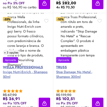
R$ 282,00
no Pix 5% OFF
Adicionar à sacola
Adici
ou R$ 166,90 no cartão
4x R$ 70,50
-55%
-10%
+ 3 opções
Aproveite
Aproveite
WELLA PROFESSIONALS
TRUSS
Invigo Nutri-Enrich - Shampoo
Stop Damage No Metal -
50ml
Shampoo 300ml
R$ 67,90
R$ 119,90
R$ 26,91
R$ 102,51
no Pix 10% OFF
no Pix 5% OFF
Adicionar à sacola
Adici