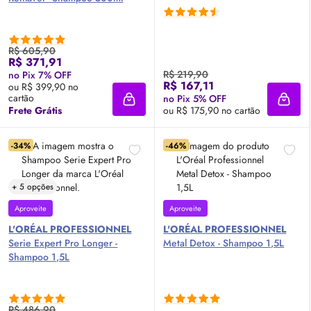
R$ 605,90
R$ 371,91
R$ 219,90
no Pix 7% OFF
R$ 167,11
ou R$ 399,90 no
cartão
no Pix 5% OFF
Adicionar à sacola
Adici
Frete Grátis
ou R$ 175,90 no cartão
-34%
-46%
+ 5 opções
Aproveite
Aproveite
L'ORÉAL PROFESSIONNEL
L'ORÉAL PROFESSIONNEL
Serie Expert Pro Longer -
Metal Detox - Shampoo 1,5L
Shampoo 1,5L
R$ 486,90