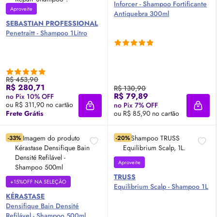
Inforcer - Shampoo Fortificante
Aproveite
Antiquebra 300ml
SEBASTIAN PROFESSIONAL
Penetraitt - Shampoo 1Litro
R$ 453,90
R$ 280,71
R$ 130,90
R$ 79,89
no Pix 10% OFF
ou R$ 311,90 no cartão
no Pix 7% OFF
Adicionar à sacola
Adici
Frete Grátis
ou R$ 85,90 no cartão
-33%
-20%
Aproveite
TRUSS
+15%OFF NA SELEÇÃO
Equilibrium Scalp - Shampoo 1L
KÉRASTASE
Densifique Bain Densité
Refilável - Shampoo 500ml