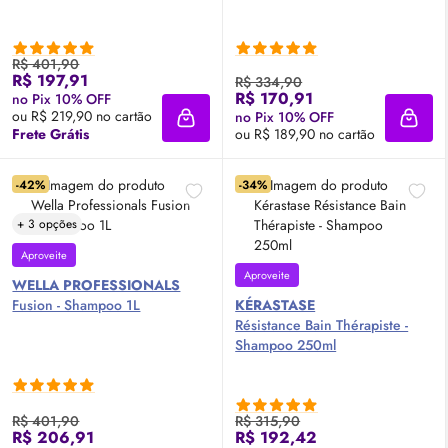
R$ 401,90
R$ 197,91
R$ 334,90
R$ 170,91
no Pix 10% OFF
ou R$ 219,90 no cartão
no Pix 10% OFF
Adicionar à sacola
Adici
Frete Grátis
ou R$ 189,90 no cartão
-42%
-34%
+ 3 opções
Aproveite
Aproveite
WELLA PROFESSIONALS
Fusion - Shampoo 1L
KÉRASTASE
Résistance Bain Thérapiste -
Shampoo 250ml
R$ 401,90
R$ 315,90
R$ 206,91
R$ 192,42