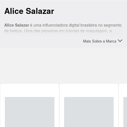
Alice Salazar
Alice Salazar
é uma influenciadora digital brasileira no segmento
de beleza. Uma das pioneiras em tutorias de maquiagem, a
blogueira gaúcha seguiu os ensinamentos da mãe, Margarete
Mais Sobre a Marca
Salazar, designer de sobrancelhas e maquiadora, e se destacou
na internet ao encontrar uma forma divertida e prática de divulgar
seus conhecimentos de
make.
Hoje com milhões de seguidores no Instagram e Youtube, além
de uma visão empreendedora,
Alice Salazar
lança sua própria
marca de cosméticos com produtos de qualidade, com o objetivo
de promover ainda mais autoestima e atender as necessidades
de seus clientes.