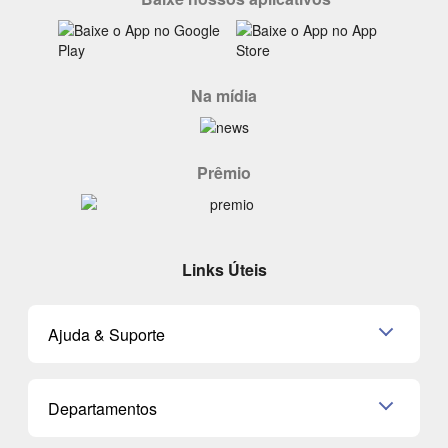
Na mídia
Prêmio
Links Úteis
Ajuda & Suporte
Relacionamento com o Cliente
Departamentos
Política de Devolução
Política de Privacidade