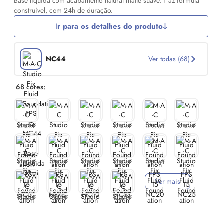
Base líquida com acabamento natural matte suave. Traz fórmula
construível, com 24h de duração.
Ir para os detalhes do produto
NC44
Ver todas (68)
68 cores:
15% off
12% off
12% off
12% off
12% off
13% off
12% off
12% off
13% off
12% off
Ver mais
15% off
15% off
12% off