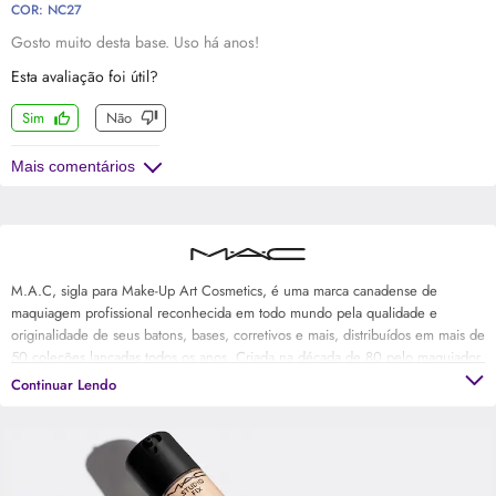
COR: NC27
Gosto muito desta base. Uso há anos!
Esta avaliação foi útil?
Sim
Não
Mais comentários
M.A.C, sigla para Make-Up Art Cosmetics, é uma marca canadense de
maquiagem profissional reconhecida em todo mundo pela qualidade e
originalidade de seus batons, bases, corretivos e mais, distribuídos em mais de
50 coleções lançadas todos os anos. Criada na década de 80 pelo maquiador
e fotógrafo Frank Toskan e o dono de salão de beleza Frank Angelo com o
Continuar Lendo
objetivo de ser uma maquiagem para fotografia, M.A.C continua com o seu
manifesto artístico original presente nos trabalhos de maquiadores profissionais
e no visual das ruas com cores, texturas e acabamentos ousados e que lançam
tendência. Além de ser referência em maquiagem, M.A.C também é
reconhecida pelo seu engajamento em campanhas em prol das vítimas do