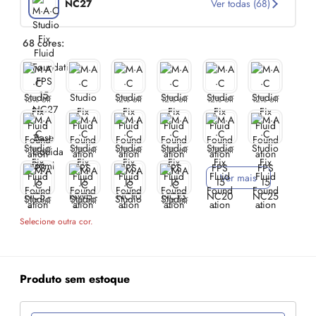
NC27
Ver todas (68)
68 cores:
15% off
12% off
12% off
12% off
12% off
13% off
12% off
12% off
13% off
12% off
Ver mais
15% off
15% off
12% off
Selecione outra cor.
Produto sem estoque