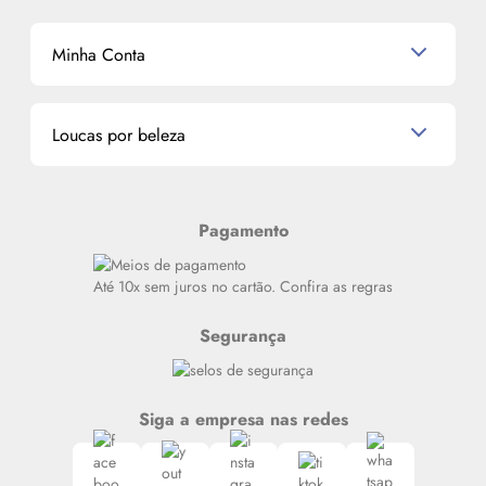
Shampoo
K-Beauty e J-Beauty
Dermocosméticos
Outlet
Mascavo
Cupom de Desconto
Nossas lojas
Minha Conta
La Vie Est Belle Lancôme
Quem somos
Miniaturas de Perfumes
Promoções de cupons
Dados Pessoais
Miniaturas de Produtos de Cabelo
Loucas por beleza
Meus endereços
Alterar Senha
Últimas
Meus Pedidos
Resenhas
Pagamento
Alto luxo
Siga nosso canal no Whatsapp
Até 10x sem juros no cartão. Confira as regras
Segurança
Siga a empresa nas redes