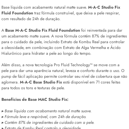
Base líquida com acabamento natural matte suave.
M·A·C Studio Fix
Fluid Foundation
traz fórmula construível, que deixa a pele respirar,
com resultado de 24h de duração.
A
Base
M·A·C Studio Fix Fluid Foundation
foi reinventada para dar
um acabamento matte suave. A nova fórmula contém 87% de ingredientes
para o cuidado da pele, incluindo Extrato de Kombu Real para controlar
a oleosidade, em combinação com Extrato de Alga Vermelha e Ácido
Hialurônico para hidratar a pele ao longo do tempo.
Além disso, a nova tecnologia Pro Fluid Technology™ se move com a
pele para dar uma aparência natural, leveza e conforto durante o uso. O
pump de fácil aplicação permite controlar seu nível de cobertura que não
aglomera.
M·A·C Base Studio Fix
está disponível em 71 cores feitas
para todos os tons e texturas de pele.
Benefícios de Base MAC Studio Fix:
▸ Base líquida com acabamento natural matte suave.
▸ Fórmula leve e respirável, com 24h de duração.
▸ Contém 87% de ingredientes de cuidado com a pele.
▸ Extrato de Kombu Real controla a oleosidade.