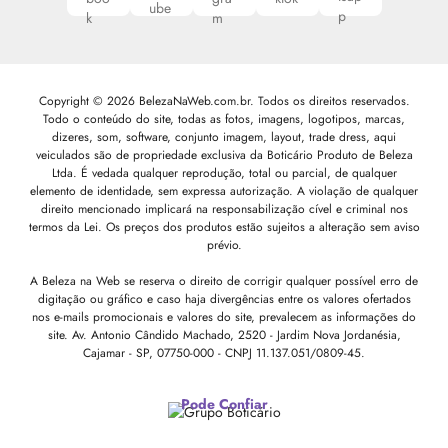
Copyright © 2026 BelezaNaWeb.com.br. Todos os direitos reservados.
Todo o conteúdo do site, todas as fotos, imagens, logotipos, marcas,
dizeres, som, software, conjunto imagem, layout, trade dress, aqui
veiculados são de propriedade exclusiva da Boticário Produto de Beleza
Ltda. É vedada qualquer reprodução, total ou parcial, de qualquer
elemento de identidade, sem expressa autorização. A violação de qualquer
direito mencionado implicará na responsabilização cível e criminal nos
termos da Lei. Os preços dos produtos estão sujeitos a alteração sem aviso
prévio.
A Beleza na Web se reserva o direito de corrigir qualquer possível erro de
digitação ou gráfico e caso haja divergências entre os valores ofertados
nos e-mails promocionais e valores do site, prevalecem as informações do
site.
Av. Antonio Cândido Machado, 2520 - Jardim Nova Jordanésia,
Cajamar - SP, 07750-000 -
CNPJ 11.137.051/0809-45.
Pode Confiar