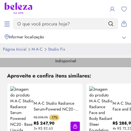
Informar localização
Página Inicial
M·A·C
Studio Fix
Indisponível
Aproveite e confira itens similares:
M·A·C Studio Radiance
M·A·C Stu
Serum-Powered​ NC20 -
Face and
Base Líquida Hidratante
Sheer Fou
R$ 298,90
-17%
30ml
Base Líqu
R$ 247,90
R$ 288,
3x R$ 82,63
4x R$ 72,2
Adicionar à sacola