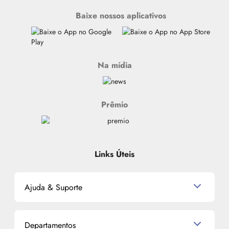
Baixe nossos aplicativos
Na mídia
Prêmio
Links Úteis
Ajuda & Suporte
Relacionamento com o Cliente
Departamentos
Política de Devolução