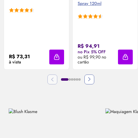
Spray 120ml
R$ 94,91
no Pix 5% OFF
R$ 73,31
ou R$ 99,90 no
Adicionar à sacola
Adicio
à vista
cartão