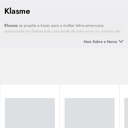
Klasme
Klasme
se propõe a trazer para a mulher latino-americana
apaixonada por beleza tudo que existe de mais novo no universo de
maquiagem e que parecia estar disponível apenas na Ásia, Europa e
Mais Sobre a Marca
Estados Unidos.
Com produtos práticos e de alta qualidade, a marca de
Maquiagem
Klasme
satisfaz os desejos por novidade das consumidoras
brasileiras e traz tendências dos maiores polos de moda e beleza do
mundo para o país.
Conheça os
produtos Klasme
e deixe sua maquiagem mais prática,
linda e moderna.