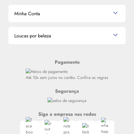
Shampoo
K-Beauty e J-Beauty
Dermocosméticos
Outlet
Mascavo
Cupom de Desconto
Nossas lojas
Minha Conta
La Vie Est Belle Lancôme
Quem somos
Miniaturas de Perfumes
Promoções de cupons
Dados Pessoais
Miniaturas de Produtos de Cabelo
Loucas por beleza
Meus endereços
Alterar Senha
Últimas
Meus Pedidos
Resenhas
Pagamento
Alto luxo
Siga nosso canal no Whatsapp
Até 10x sem juros no cartão. Confira as regras
Segurança
Siga a empresa nas redes