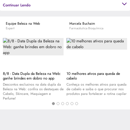
Professional é uma das que mais se destacam no assunto. Mundialmente
Continuar Lendo
conhecida por sua tecnologia e qualidade excepcionais, possui produtos de
tratamentos capilares completos.
Equipe Beleza na Web
Marcela Buchaim
Expert
Farmacêutica Bioquímica
8/8 - Data Dupla da Beleza na Web:
10 melhores ativos para queda de
ganhe brindes em dobro no app
cabelo
Descontos exclusivos na data dupla da
Conheça os melhores ativos para queda
Beleza na Web: confira os destaques de
de cabelo e saiba o que procurar nos
Cabelo,
Skincare
, Maquiagem e
produtos para fortalecer a rotina capilar
Perfume!