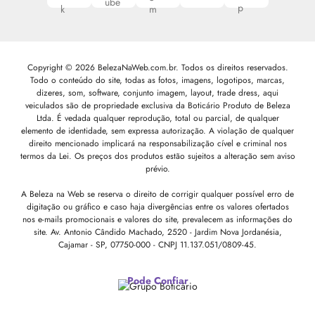
Copyright © 2026 BelezaNaWeb.com.br. Todos os direitos reservados.
Todo o conteúdo do site, todas as fotos, imagens, logotipos, marcas,
dizeres, som, software, conjunto imagem, layout, trade dress, aqui
veiculados são de propriedade exclusiva da Boticário Produto de Beleza
Ltda. É vedada qualquer reprodução, total ou parcial, de qualquer
elemento de identidade, sem expressa autorização. A violação de qualquer
direito mencionado implicará na responsabilização cível e criminal nos
termos da Lei. Os preços dos produtos estão sujeitos a alteração sem aviso
prévio.
A Beleza na Web se reserva o direito de corrigir qualquer possível erro de
digitação ou gráfico e caso haja divergências entre os valores ofertados
nos e-mails promocionais e valores do site, prevalecem as informações do
site.
Av. Antonio Cândido Machado, 2520 - Jardim Nova Jordanésia,
Cajamar - SP, 07750-000 -
CNPJ 11.137.051/0809-45.
Pode Confiar