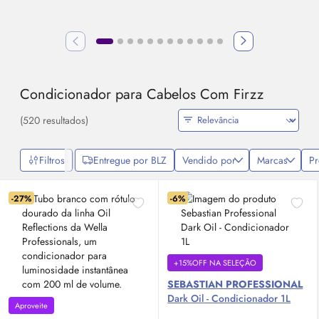
Condicionador para Cabelos Com Firzz
(520 resultados)
Filtros
Entregue por BLZ
Vendido por
Marcas
P
-27%
-6%
+15%OFF NA SELEÇÃO
SEBASTIAN PROFESSIONAL
Dark
Oil
- Condicionador 1L
Aproveite