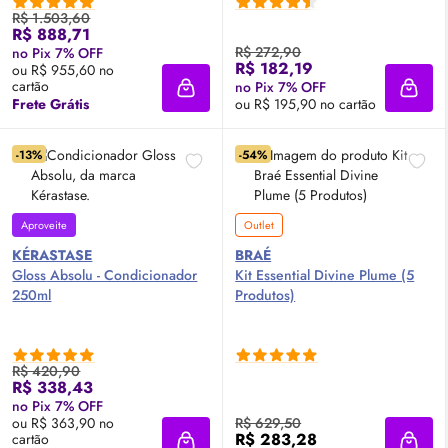
R$ 1.503,60
R$ 888,71
R$ 272,90
no Pix 7% OFF
R$ 182,19
ou R$ 955,60 no
cartão
no Pix 7% OFF
Adicionar à sacola
Adici
Frete Grátis
ou R$ 195,90 no cartão
-13%
-54%
Aproveite
Outlet
KÉRASTASE
BRAÉ
Gloss
Absolu - Condicionador
Kit Essential Divine Plume (5
250ml
Produtos)
R$ 420,90
R$ 338,43
no Pix 7% OFF
ou R$ 363,90 no
R$ 629,50
R$ 283,28
cartão