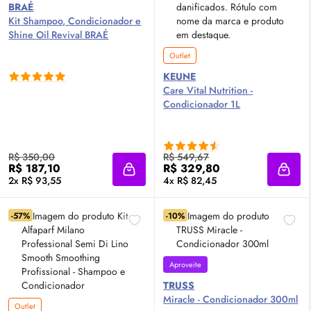
BRAÉ
Kit Shampoo, Condicionador e
Shine
Oil
Revival BRAÉ
Outlet
KEUNE
Care Vital Nutrition -
Condicionador 1L
R$ 350,00
R$ 549,67
R$ 187,10
R$ 329,80
Adicionar à sacola
Adici
2x R$ 93,55
4x R$ 82,45
-57%
-10%
Aproveite
TRUSS
Miracle - Condicionador 300ml
Outlet