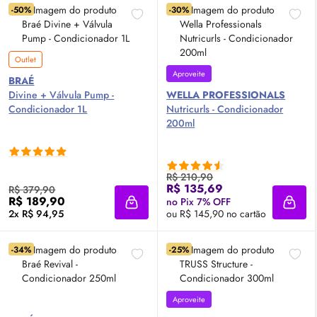
-50%
-30%
Outlet
Aproveite
BRAÉ
Divine + Válvula Pump -
WELLA PROFESSIONALS
Condicionador 1L
Nutricurls - Condicionador
200ml
R$ 210,90
R$ 135,69
R$ 379,90
R$ 189,90
no Pix 7% OFF
Adicionar à sacola
Adici
2x R$ 94,95
ou R$ 145,90 no cartão
-34%
-25%
Aproveite