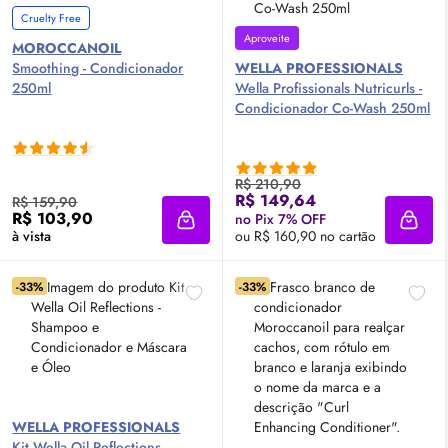
Cruelty Free
Aproveite
MOROCCANOIL
Smoothing - Condicionador
WELLA PROFESSIONALS
250ml
Wella Profissionals Nutricurls -
Condicionador Co-Wash 250ml
R$ 210,90
R$ 149,64
R$ 159,90
R$ 103,90
no Pix 7% OFF
Adicionar à sacola
Adici
à vista
ou R$ 160,90 no cartão
-33%
-33%
WELLA PROFESSIONALS
Kit Wella
Oil
Reflections -