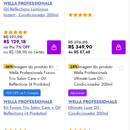
WELLA PROFESSIONALS
Oil
Reflections Luminous
Instant - Condicionador 200ml
R$ 191,90
R$ 129,18
R$ 376,00
R$ 349,90
no Pix 7% OFF
Adicionar à sacola
Adici
ou R$ 138,90 no cartão
4x R$ 87,48
-36%
-28%
10% OFF na 1ª Compra
Aproveite
WELLA PROFESSIONALS
WELLA PROFESSIONALS
Kit Fusion Trio Salon Care +
Oil
Ultimate Luxe
Oil
-
Reflections (4 Produtos)
Condicionador 200ml