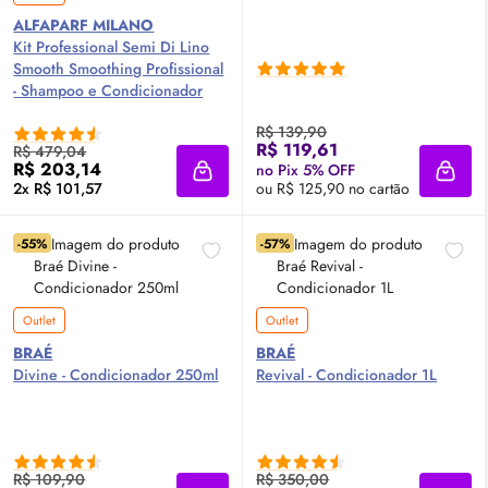
ALFAPARF MILANO
Kit Professional Semi Di Lino
Smooth Smoothing Profissional
- Shampoo e Condicionador
R$ 139,90
R$ 119,61
R$ 479,04
R$ 203,14
no Pix 5% OFF
Adicionar à sacola
Adici
2x R$ 101,57
ou R$ 125,90 no cartão
-55%
-57%
Outlet
Outlet
BRAÉ
BRAÉ
Divine - Condicionador 250ml
Revival - Condicionador 1L
R$ 109,90
R$ 350,00