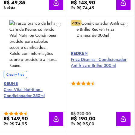
R$ 49,35
R$ 148,90
Adicionar à sacola
Adici
à vista
2x R$ 74,45
-13%
REDKEN
Frizz Dismiss - Condicionador
Antifrizz e Brilho 300ml
Cruelty Free
KEUNE
Care Vital Nutrition -
Condicionador 250ml
R$ 220,00
R$ 149,90
R$ 190,00
Adicionar à sacola
Adici
2x R$ 74,95
2x R$ 95,00