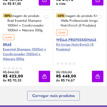
Adicionar à sacola
Adici
6x R$ 81,50
à vista
-50%
-42%
Outlet
Outlet
WELLA PROFESSIONALS
BRAÉ
Kit Invigo Nutri-Enrich (5
Essential Shampoo 1000ml +
Produtos)
Condicionador 1000ml +
Máscara 500g
R$ 844,00
R$ 785,00
R$ 422,00
R$ 448,00
Adicionar à sacola
Adici
6x R$ 70,33
6x R$ 74,67
Carregar mais produtos