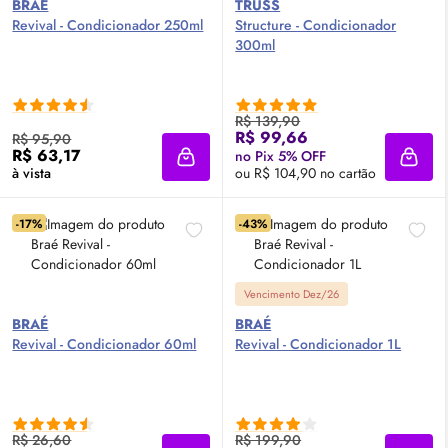
BRAÉ
TRUSS
Revival - Condicionador 250ml
Structure - Condicionador
300ml
R$ 139,90
R$ 99,66
R$ 95,90
R$ 63,17
no Pix 5% OFF
Adicionar à sacola
Adici
à vista
ou R$ 104,90 no cartão
-17%
-43%
Vencimento Dez/26
BRAÉ
BRAÉ
Revival - Condicionador 60ml
Revival - Condicionador 1L
R$ 26,60
R$ 199,90