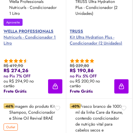
Aproveite
WELLA PROFESSIONALS
TRUSS
Nutricurls - Condicionador 1
Kit Ultra Hydration Plus -
Litro
Condicionador (2 Unidades)
R$ 419,90
R$ 239,80
R$ 274,26
R$ 190,86
no Pix 7% OFF
no Pix 5% OFF
ou R$ 294,90 no
ou R$ 200,90 no
cartão
cartão
Adicionar à sacola
Adici
Frete Grátis
Frete Grátis
-46%
-40%
Outlet