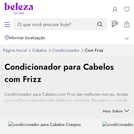
Informar localização
Página Inicial
Cabelos
Condicionador
Com Frizz
Condicionador para Cabelos
com Frizz
Condicionador para Cabelos com Frizz das melhores marcas. Acabe
com os fios arrepiados pela estática e umidade. Recupere o controle
sobre o seu cabelo, seja ele liso ou cacheado, com condicionador
Mais Sobre
anti-frizz profissional. Usados nos melhores salões.