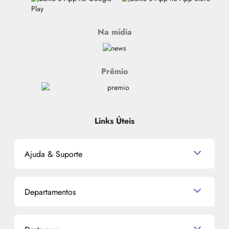
Na mídia
Prêmio
Links Úteis
Ajuda & Suporte
Relacionamento com o Cliente
Departamentos
Política de Devolução
Política de Privacidade
Produtos para Cabelo
Proteja-se Contra Fraudes