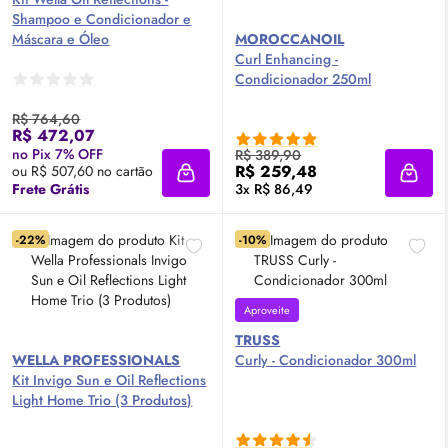
Shampoo e Condicionador e
Máscara e Óleo
MOROCCANOIL
Curl Enhancing -
Condicionador 250ml
R$ 764,60
R$ 472,07
no Pix 7% OFF
R$ 389,90
R$ 259,48
ou R$ 507,60 no cartão
Adicionar à sacola
Adici
Frete Grátis
3x R$ 86,49
-22%
-10%
Aproveite
TRUSS
WELLA PROFESSIONALS
Curly - Condicionador 300ml
Kit Invigo Sun e
Oil
Reflections
Light Home Trio (3 Produtos)