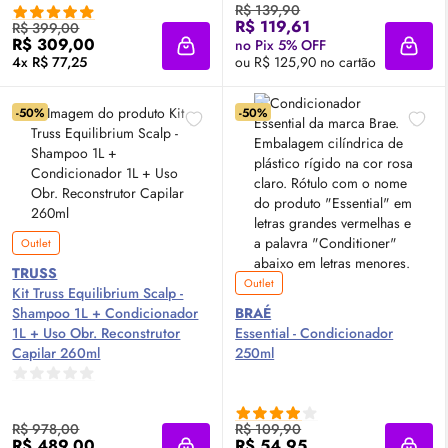
R$ 139,90
R$ 119,61
R$ 399,00
R$ 309,00
no Pix 5% OFF
Adicionar à sacola
Adici
4x R$ 77,25
ou R$ 125,90 no cartão
-50%
-50%
Outlet
TRUSS
Outlet
Kit Truss Equilibrium Scalp -
Shampoo 1L + Condicionador
BRAÉ
1L + Uso Obr. Reconstrutor
Essential - Condicionador
Capilar 260ml
250ml
R$ 978,00
R$ 109,90
R$ 489,00
R$ 54,95