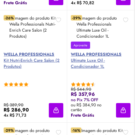
Adicionar à sacola
Adici
Frete Grátis
4x R$ 70,82
-26%
-29%
Aproveite
WELLA PROFESSIONALS
WELLA PROFESSIONALS
Kit Nutri-Enrich Care Salon (2
Ultimate Luxe
Oil
-
Produtos)
Condicionador 1L
R$ 544,90
R$ 357,96
no Pix 7% OFF
R$ 389,90
ou R$ 384,90 no
R$ 286,90
cartão
Adicionar à sacola
Adici
4x R$ 71,73
Frete Grátis
-29%
-16%