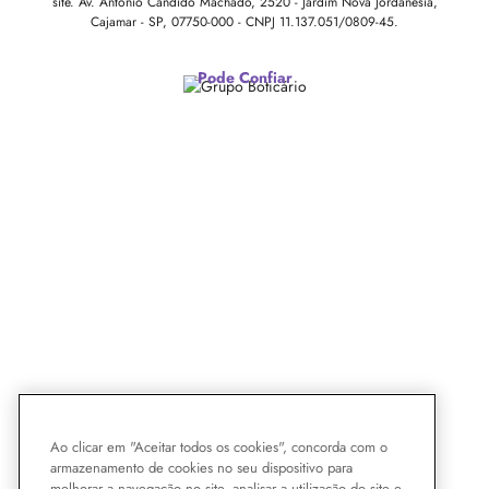
site.
Av. Antonio Cândido Machado, 2520 - Jardim Nova Jordanésia,
Cajamar - SP, 07750-000 -
CNPJ 11.137.051/0809-45.
Pode Confiar
Ao clicar em "Aceitar todos os cookies", concorda com o
armazenamento de cookies no seu dispositivo para
melhorar a navegação no site, analisar a utilização do site e