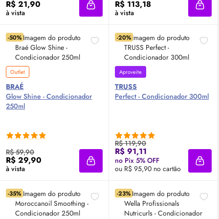
R$ 21,90
R$ 113,18
Adicionar à sacola
Adici
à vista
à vista
-50%
-20%
Outlet
Aproveite
BRAÉ
TRUSS
Glow
Shine - Condicionador
Perfect - Condicionador 300ml
250ml
R$ 119,90
R$ 91,11
R$ 59,90
R$ 29,90
no Pix 5% OFF
Adicionar à sacola
Adici
à vista
ou R$ 95,90 no cartão
-35%
-23%