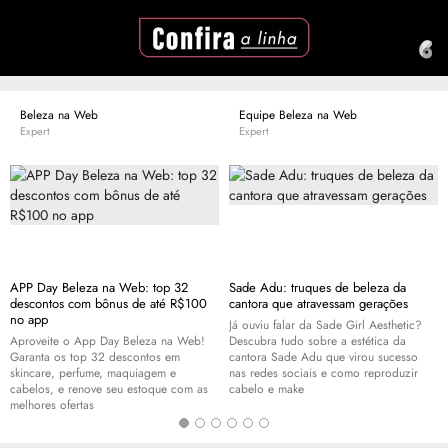
Beleza na Web
Equipe Beleza na Web
Expert
Expert
APP Day Beleza na Web: top 32
Sade Adu: truques de beleza da
descontos com bônus de até R$100
cantora que atravessam gerações
no app
Já ouviu falar da Sade Girl Aesthetic?
Aproveite o App Day Beleza na Web!
Descubra tudo sobre a estética da
Garanta os top 32 descontos em
cantora Sade Adu que virou sucesso
skincare
, perfume, maquiagem e
nas redes sociais e como reproduzir
cabelos, e renove seu estoque com as
cabelo e
make
melhores ofertas