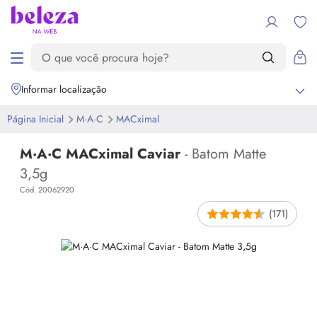
Informar localização
Página Inicial
M·A·C
MACximal
M·A·C MACximal Caviar
- Batom Matte
3,5g
Cód. 20062920
(171)