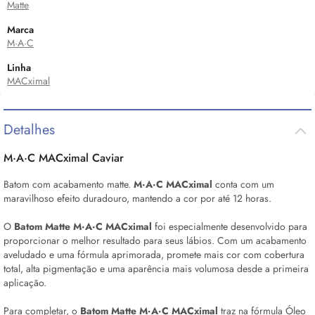
Matte
Marca
M·A·C
Linha
MACximal
Detalhes
M·A·C MACximal Caviar
Batom com acabamento matte.
M·A·C MACximal
conta com um
maravilhoso efeito duradouro, mantendo a cor por até 12 horas.
O
Batom Matte M·A·C MACximal
foi especialmente desenvolvido para
proporcionar o melhor resultado para seus lábios. Com um acabamento
aveludado e uma fórmula aprimorada, promete mais cor com cobertura
total, alta pigmentação e uma aparência mais volumosa desde a primeira
aplicação.
Para completar, o
Batom Matte M·A·C MACximal
traz na fórmula Óleo