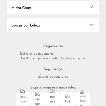
Mascavo
Cupom de Desconto
Nossas lojas
Minha Conta
La Vie Est Belle Lancôme
Quem somos
Miniaturas de Perfumes
Promoções de cupons
Dados Pessoais
Miniaturas de Produtos de Cabelo
Loucas por beleza
Meus endereços
Alterar Senha
Últimas
Meus Pedidos
Resenhas
Pagamento
Alto luxo
Siga nosso canal no Whatsapp
Até 10x sem juros no cartão. Confira as regras
Segurança
Siga a empresa nas redes