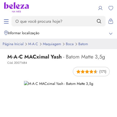
Informar localização
Página Inicial
M·A·C
Maquiagem
Boca
Batom
M·A·C MACximal Yash
- Batom Matte 3,5g
Cód. 20071684
(171)