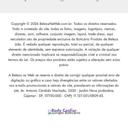
Copyright © 2026 BelezaNaWeb.com.br. Todos os direitos reservados.
Todo o conteúdo do site, todas as fotos, imagens, logotipos, marcas,
dizeres, som, software, conjunto imagem, layout, trade dress, aqui
veiculados são de propriedade exclusiva da Boticário Produto de Beleza
Ltda. É vedada qualquer reprodução, total ou parcial, de qualquer
elemento de identidade, sem expressa autorização. A violação de qualquer
direito mencionado implicará na responsabilização cível e criminal nos
termos da Lei. Os preços dos produtos estão sujeitos a alteração sem aviso
prévio.
A Beleza na Web se reserva o direito de corrigir qualquer possível erro de
digitação ou gráfico e caso haja divergências entre os valores ofertados
nos e-mails promocionais e valores do site, prevalecem as informações do
site.
Av. Antonio Cândido Machado, 2520 - Jardim Nova Jordanésia,
Cajamar - SP, 07750-000 -
CNPJ 11.137.051/0809-45.
Pode Confiar