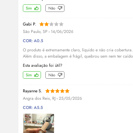
Sim
Não
Gabi P.
São Paulo, SP
-
14/06/2026
COR: A0.5
O produto é extremamente claro, líquido e não cria cobertur
Além disso, a embalagem é frágil, quebrou sem nem ter caído
Esta avaliação foi útil?
Sim
Não
Rayanne S.
Angra dos Reis, RJ
-
25/05/2026
COR: A5.5