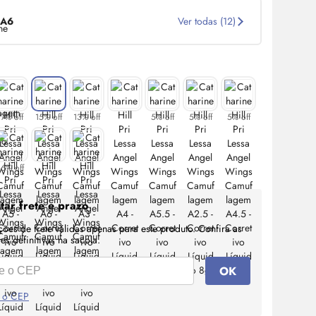
A6
Ver todas (12)
17% off
15% off
13% off
5% off
5% off
5% off
16% off
tar frete e prazo
ções de frete válidas apenas para este produto. Confira as
s definitivas na sacola.
OK
 o CEP