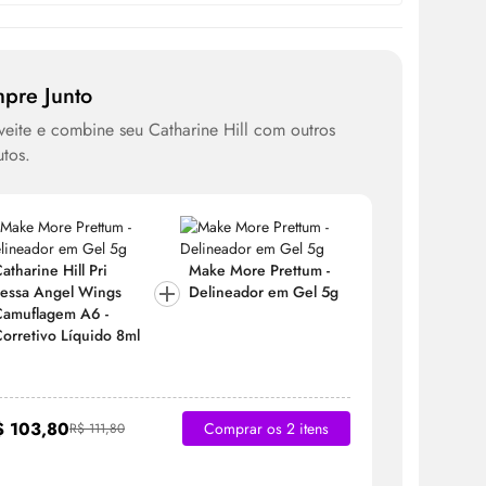
pre Junto
eite e combine seu Catharine Hill com outros
tos.
atharine Hill Pri
Make
More Prettum -
essa Angel Wings
Delineador em Gel 5g
Catharine 
amuflagem A6 -
Lessa An
orretivo Líquido 8ml
Camuflag
Corretivo
$ 103,80
Comprar os 2 itens
R$ 111,80
R$ 115,8