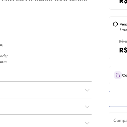
R
Ven
Entr
R$ 
e;
R
dade;
ora;
Co
Compar