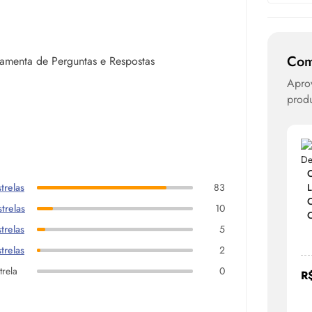
Com
rramenta de Perguntas e Respostas
Aprov
produ
C
trelas
83
L
C
trelas
10
C
trelas
5
trelas
2
trela
0
R