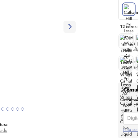
12 cores:
17% off
5% off
Consul
Informa
condiçõe
tura
Não sei
uido