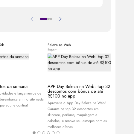
Web
Beleza na Web
Equipe Bele
Expert
Expert
tos da semana
APP Day Beleza na Web: top 32
Sade Adu:
descontos com bônus de até
cantora q
novidades e lançamentos de
R$100 no app
gerações
desembarcaram no site nesta
Aproveite o App Day Beleza na Web!
Já ouviu fala
ue aqui e confira!
Garanta os top 32 descontos em
Descubra tud
skincare
, perfume, maquiagem e
cantora Sade
cabelos, e renove seu estoque com as
redes sociai
melhores ofertas
e
make