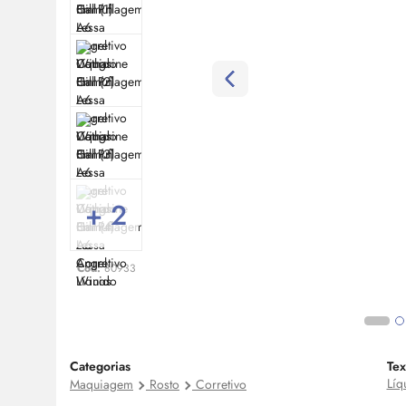
+ 2
Cod:
80933
Categorias
Tex
Líq
Maquiagem
Rosto
Corretivo