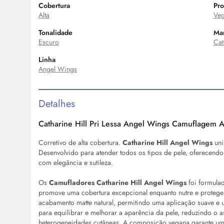
Cobertura
Pro
Alta
Ve
Tonalidade
Ma
Escuro
Cat
Linha
Angel Wings
Detalhes
Catharine Hill Pri Lessa Angel Wings Camuflagem 
Corretivo de alta cobertura.
Catharine Hill Angel Wings
uni
Desenvolvido para atender todos os tipos de pele, oferecend
com elegância e sutileza.
Os
Camufladores Catharine Hill Angel Wings
foi formula
promove uma cobertura excepcional enquanto nutre e protege 
acabamento matte natural, permitindo uma aplicação suave e u
para equilibrar e melhorar a aparência da pele, reduzindo o a
heterogeneidades cutâneas. A composição vegana garante um 