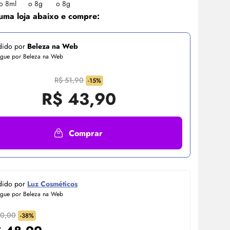
uma loja abaixo e compre:
dido por
Beleza na Web
egue por Beleza na Web
R$ 51,90
-15%
R$
43,90
Comprar
dido por
Luz Cosméticos
egue por Beleza na Web
80,00
-38%