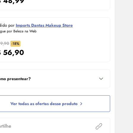
$
48,99
dido por
Imports Dantas Makeup Store
egue por Beleza na Web
69,90
-18%
$
56,90
mo presentear?
Ver todas as ofertas desse produto
tilhe