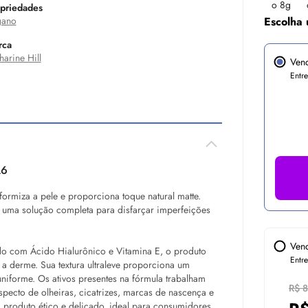
priedades
gano
Escolha 
rca
harine Hill
Ven
Entr
A6
formiza a pele e proporciona toque natural matte.
o uma solução completa para disfarçar imperfeições
Ven
do com Ácido Hialurônico e Vitamina E, o produto
Entr
a derme. Sua textura ultraleve proporciona um
niforme. Os ativos presentes na fórmula trabalham
R$ 
specto de olheiras, cicatrizes, marcas de nascença e
produto ético e delicado, ideal para consumidores