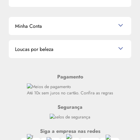
Perfumes Árabes
Cronograma Capilar
Mapa do Site
Shampoo
K-Beauty e J-Beauty
Dermocosméticos
Outlet
Mascavo
Cupom de Desconto
Nossas lojas
Minha Conta
La Vie Est Belle Lancôme
Quem somos
Miniaturas de Perfumes
Promoções de cupons
Dados Pessoais
Miniaturas de Produtos de Cabelo
Loucas por beleza
Meus endereços
Alterar Senha
Últimas
Meus Pedidos
Resenhas
Pagamento
Alto luxo
Siga nosso canal no Whatsapp
Até 10x sem juros no cartão. Confira as regras
Segurança
Siga a empresa nas redes