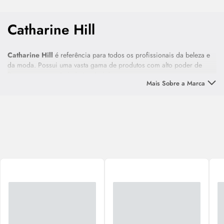
Catharine Hill
Catharine Hill
é referência para todos os profissionais da beleza e
da moda. Possui uma vasta gama de produtos com alto poder de
fixação e uma variedade incrível de texturas, cores e tons.
Mais Sobre a Marca
Conheça desde as linhas de maquiagens convencionais e de alta
definição, até as artísticas e de caracterização. Experimente aqui
Maquiagem Catharine Hill
e descubra o porquê da marca ser
considerada referência no país.