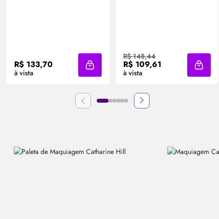
R$ 148,44
R$ 133,70
R$ 109,61
Adicionar à sacola
Adicio
à vista
à vista