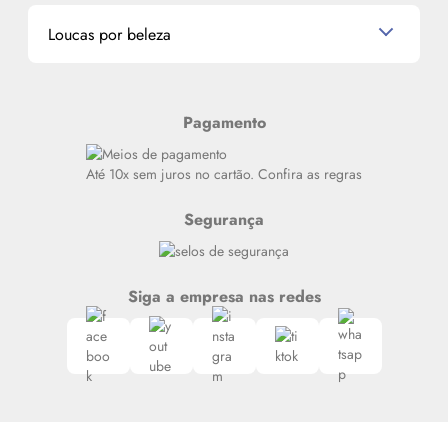
Dados Pessoais
Miniaturas de Produtos de Cabelo
Loucas por beleza
Meus endereços
Alterar Senha
Últimas
Meus Pedidos
Resenhas
Pagamento
Alto luxo
Siga nosso canal no Whatsapp
Até 10x sem juros no cartão. Confira as regras
Segurança
Siga a empresa nas redes