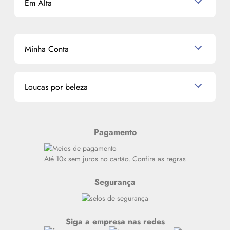
Em Alta
Alto Luxo
Corpo e Banho
Termos de Uso
Perfumes Árabes
Cronograma Capilar
Mapa do Site
Shampoo
K-Beauty e J-Beauty
Dermocosméticos
Outlet
Mascavo
Cupom de Desconto
Nossas lojas
Minha Conta
La Vie Est Belle Lancôme
Quem somos
Miniaturas de Perfumes
Promoções de cupons
Dados Pessoais
Miniaturas de Produtos de Cabelo
Loucas por beleza
Meus endereços
Alterar Senha
Últimas
Meus Pedidos
Resenhas
Pagamento
Alto luxo
Siga nosso canal no Whatsapp
Até 10x sem juros no cartão. Confira as regras
Segurança
Siga a empresa nas redes