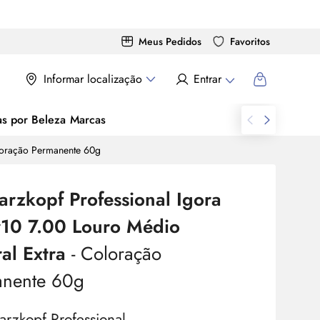
Meus Pedidos
Favoritos
Informar localização
Entrar
as por Beleza
Marcas
oloração Permanente 60g
rzkopf Professional Igora
r10 7.00 Louro Médio
al Extra
- Coloração
anente 60g