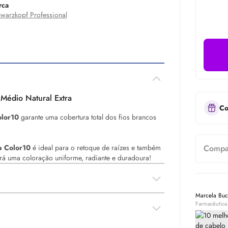
rca
warzkopf Professional
 Médio Natural Extra
Co
olor10
garante uma cobertura total dos fios brancos
a Color10
é ideal para o retoque de raízes e também
Compar
erá uma coloração uniforme, radiante e duradoura!
Marcela Bu
Farmacêutica