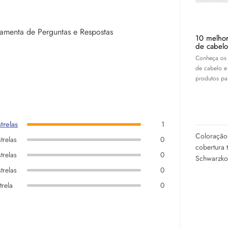
rramenta de Perguntas e Respostas
10 melhor
de cabelo
Conheça os 
de cabelo e
produtos par
trelas
1
Coloração 
trelas
0
cobertura 
trelas
0
Schwarzko
trelas
0
trela
0