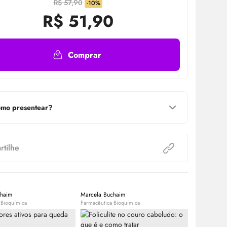
R$ 57,90
-10%
R$
51,90
Comprar
mo presentear?
tilhe
chaim
Marcela Buchaim
Equipe Bele
 Bioquímica
Farmacêutica Bioquímica
Expert