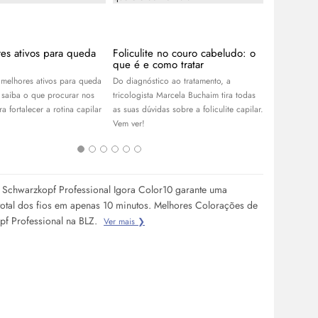
es ativos para queda
Foliculite no couro cabeludo: o
Bond Repa
que é e como tratar
tecnologia
danos do 
melhores ativos para queda
Do diagnóstico ao tratamento, a
Com propost
 saiba o que procurar nos
tricologista Marcela Buchaim tira todas
entenda com
a fortalecer a rotina capilar
as suas dúvidas sobre a foliculite capilar.
cabelos dani
Vem ver!
a tecnologia 
Schwarzkopf Professional Igora Color10 garante uma
total dos fios em apenas 10 minutos. Melhores Colorações de
pf Professional na BLZ.
Ver mais ❯