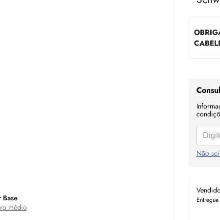
OBRIG
CABEL
Consul
Informa
condiçõe
Não sei
Vendid
 Base
Entregue
ro médio