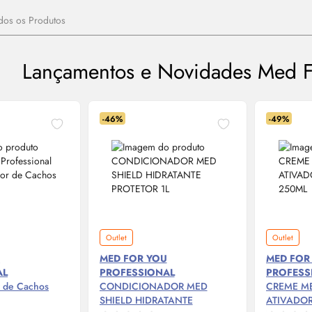
dos os Produtos
Lançamentos e Novidades Med Fo
-46%
-49%
Outlet
Outlet
U
MED FOR YOU
MED FOR
AL
PROFESSIONAL
PROFESS
r de Cachos
CONDICIONADOR MED
CREME M
SHIELD HIDRATANTE
ATIVADO