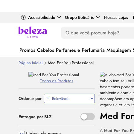
Acessibilidade
Grupo Boticário
Nossas Lojas
Promos
Cabelos
Perfumes e Perfumaria
Maquiagem
Página Inicial
Med For You Professional
Todos os Produtos
Ordenar por
Med For
Use o espaço ou Enter para al
Entregue por BLZ
A
Med For You Pr
Linhas da marca