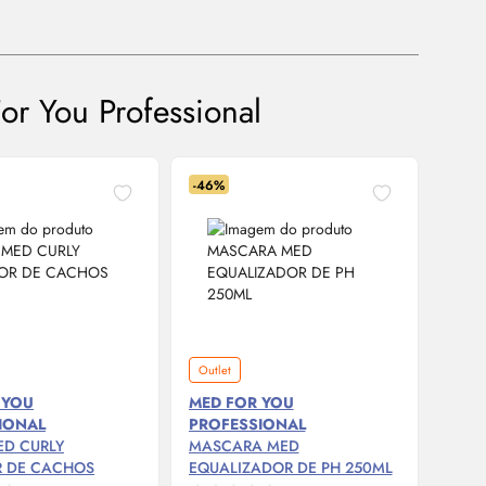
r You Professional
-46%
-50%
Outlet
Outle
 YOU
MED FOR YOU
MED
IONAL
PROFESSIONAL
PRO
ED CURLY
MASCARA MED
SHAM
R DE CACHOS
EQUALIZADOR DE PH 250ML
HIDR