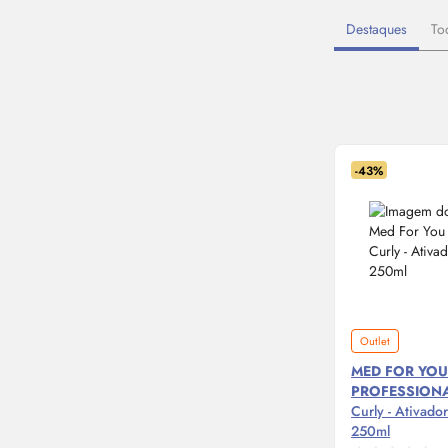
Destaques
To
-43%
Outlet
MED FOR YO
PROFESSION
Curly - Ativado
250ml