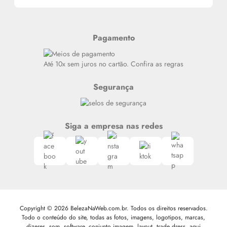
Alterar Senha
Últimas
Meus Pedidos
Resenhas
Pagamento
Alto luxo
Siga nosso canal no Whatsapp
Até 10x sem juros no cartão. Confira as regras
Segurança
Siga a empresa nas redes
Copyright © 2026 BelezaNaWeb.com.br. Todos os direitos reservados.
Todo o conteúdo do site, todas as fotos, imagens, logotipos, marcas,
dizeres, som, software, conjunto imagem, layout, trade dress, aqui