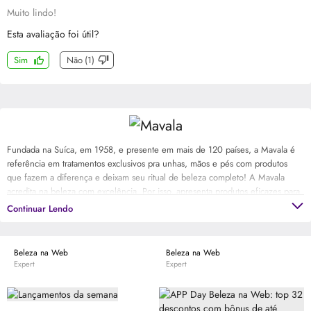
Muito lindo!
Esta avaliação foi útil?
Sim
Não
(
1
)
Fundada na Suíca, em 1958, e presente em mais de 120 países, a Mavala é
referência em tratamentos exclusivos pra unhas, mãos e pés com produtos
que fazem a diferença e deixam seu ritual de beleza completo! A Mavala
acredita na beleza com excelência. Por isso, apresenta produtos eficazes para
tratamento e esmaltes com cores clássicas e atuais que se renovam a cada
Continuar Lendo
temporada.
Beleza na Web
Beleza na Web
Expert
Expert