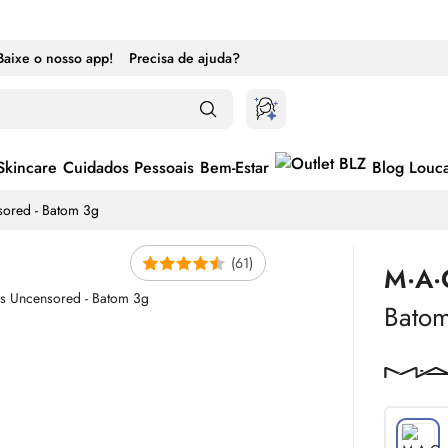
Baixe o nosso app!
Precisa de ajuda?
Skincare
Cuidados Pessoais
Bem-Estar
Blog Louc
sored - Batom 3g
(61)
M·A·
Bato