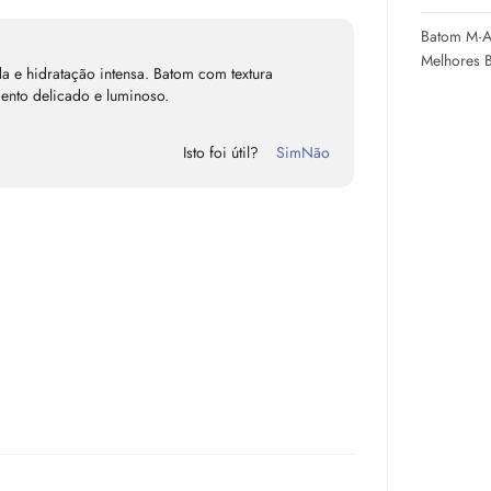
Batom M·A·
Melhores 
a e hidratação intensa. Batom com textura
mento delicado e luminoso.
Isto foi útil?
Sim
Não