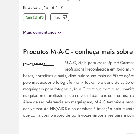
Esta avaliação foi útil?
Sim
(
3
)
Não
Mais comentários
Produtos M·A·C - conheça mais sobre
M.A.C, sigla para Make-Up Art Cosme
profissional reconhecida em todo mund
bases, corretivos e mais, distribuídos em mais de 50 coleçõ
pelo maquiador e fotógrafo Frank Toskan e o dono de salão d
maquiagem para fotografia, M.A.C continua com o seu manifest
maquiadores profissionais e no visual das ruas com cores, t
Além de ser referência em maquiagem, M.A.C também é reco
das vítimas do HIV/AIDS e no combate à infecção pelo mun
que conta com o apoio de porta-vozes importantes para a con