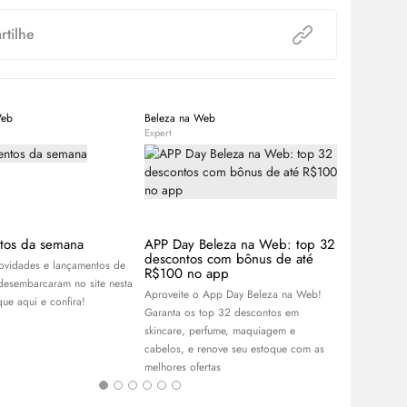
tilhe
Web
Beleza na Web
Equipe Bele
Expert
Expert
tos da semana
APP Day Beleza na Web: top 32
Sade Adu:
descontos com bônus de até
cantora q
novidades e lançamentos de
R$100 no app
gerações
desembarcaram no site nesta
Aproveite o App Day Beleza na Web!
Já ouviu fala
ue aqui e confira!
Garanta os top 32 descontos em
Descubra tud
skincare
, perfume, maquiagem e
cantora Sade
cabelos, e renove seu estoque com as
redes sociai
melhores ofertas
e
make