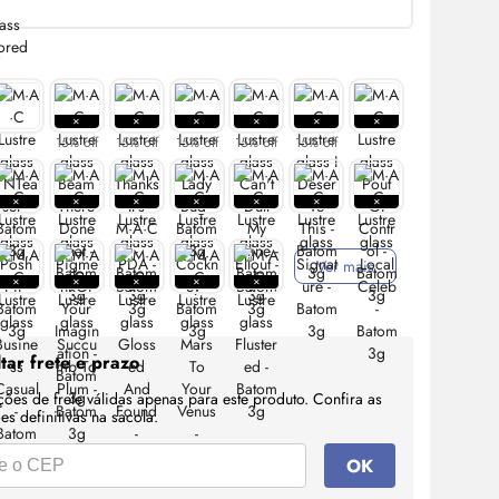
:
15% off
15% off
15% off
15% off
15% off
Ver mais
tar frete e prazo
ções de frete válidas apenas para este produto. Confira as
s definitivas na sacola.
OK