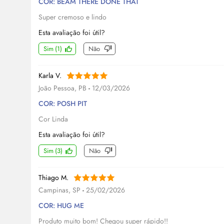
COR: BEAM THERE DONE THAT
Super cremoso e lindo
Esta avaliação foi útil?
Sim
(
1
)
Não
Karla V.
João Pessoa, PB
-
12/03/2026
COR: POSH PIT
Cor Linda
Esta avaliação foi útil?
Sim
(
3
)
Não
Thiago M.
Campinas, SP
-
25/02/2026
COR: HUG ME
Produto muito bom! Chegou super rápido!!