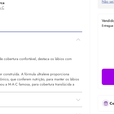
Não sei
rca
A·C
Vendid
Entregue
e cobertura confortável, destaca os lábios com
er construída. A fórmula ultraleve proporciona
ônico, que conferem nutrição, para manter os lábios
nou a M·A·C famosa, para cobertura translúcida a
Co