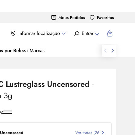
Meus Pedidos
Favoritos
Informar localização
Entrar
as por Beleza
Marcas
C Lustreglass Uncensored
-
m 3g
Uncensored
Ver todas (26)