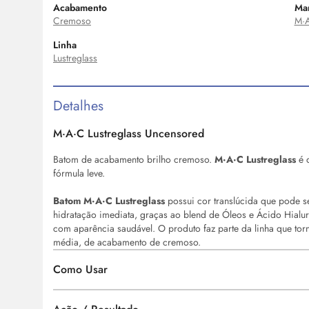
Acabamento
Ma
Cremoso
M·
Linha
Lustreglass
Detalhes
M·A·C Lustreglass Uncensored
Batom de acabamento brilho cremoso.
M·A·C Lustreglass
é d
fórmula leve.
Batom M·A·C Lustreglass
possui cor translúcida que pode s
hidratação imediata, graças ao
blend
de Óleos e Ácido Hialur
com aparência saudável. O produto faz parte da linha que tor
média, de acabamento de cremoso.
Como Usar