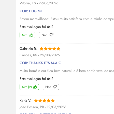
Vitória, ES
-
29/06/2026
COR: HUG ME
Batom maravilhoso! Estou muito satisfeita com a minha compr
Esta avaliação foi útil?
Sim
Não
Gabriela R.
Canoas, RS
-
25/03/2026
COR: THANKS IT'S M·A·C
Muito bom! A cor fica bem natural, e é bem confortavel de usa
Esta avaliação foi útil?
Sim
(
2
)
Não
Karla V.
João Pessoa, PB
-
12/03/2026