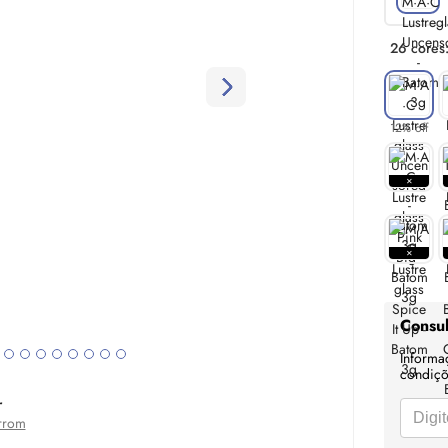
26 cores
12% off
Consul
Informa
condiçõe
r
rrom