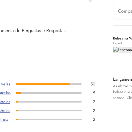
Compar
rramenta de Perguntas e Respostas
Beleza na 
Expert
Lançamen
trelas
50
As últimas 
beleza que 
trelas
5
semana. Cliq
trelas
2
trelas
2
trela
2