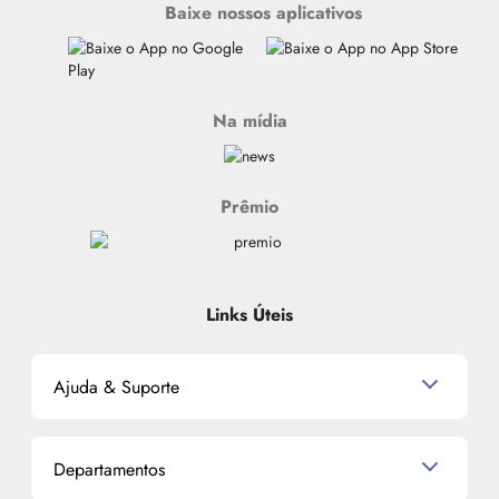
Baixe nossos aplicativos
Na mídia
Prêmio
Links Úteis
Ajuda & Suporte
Relacionamento com o Cliente
Departamentos
Política de Devolução