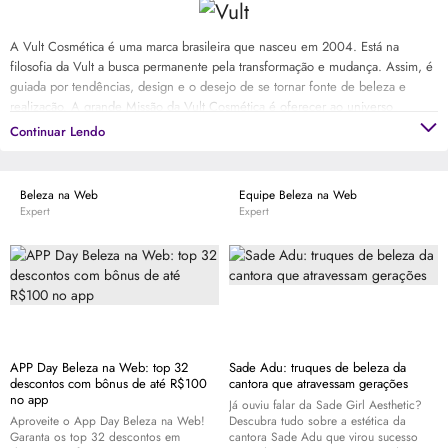
A Vult Cosmética é uma marca brasileira que nasceu em 2004. Está na
filosofia da Vult a busca permanente pela transformação e mudança. Assim, é
guiada por tendências, design e o desejo de se tornar fonte de beleza e
realização. A grande Missão da Vult Cosmética é oferecer ao universo
feminino a possibilidade de ter produtos de beleza sofisticados, inovadores e
Continuar Lendo
acessíveis. Transformar e valorizar a beleza e o bem-estar de cada indivíduo,
conforme suas características e preferências.
Beleza na Web
Equipe Beleza na Web
Expert
Expert
APP Day Beleza na Web: top 32
Sade Adu: truques de beleza da
descontos com bônus de até R$100
cantora que atravessam gerações
no app
Já ouviu falar da Sade Girl Aesthetic?
Aproveite o App Day Beleza na Web!
Descubra tudo sobre a estética da
Garanta os top 32 descontos em
cantora Sade Adu que virou sucesso