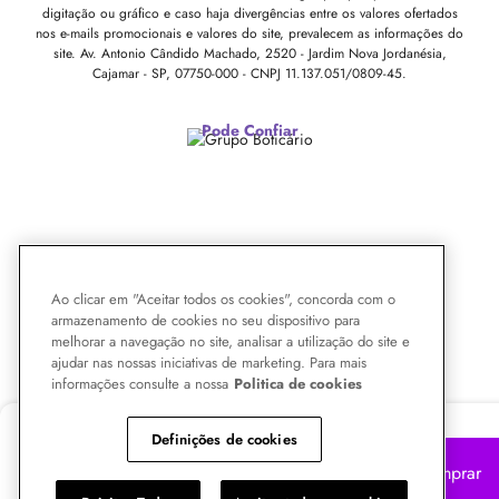
digitação ou gráfico e caso haja divergências entre os valores ofertados
nos e-mails promocionais e valores do site, prevalecem as informações do
site.
Av. Antonio Cândido Machado, 2520 - Jardim Nova Jordanésia,
Cajamar - SP, 07750-000 -
CNPJ 11.137.051/0809-45.
Pode Confiar
Ao clicar em "Aceitar todos os cookies", concorda com o
armazenamento de cookies no seu dispositivo para
melhorar a navegação no site, analisar a utilização do site e
ajudar nas nossas iniciativas de marketing. Para mais
informações consulte a nossa
Politica de cookies
R$ 107,80
-28%
Definições de cookies
R$
69,12
Comprar
no Pix 10% OFF