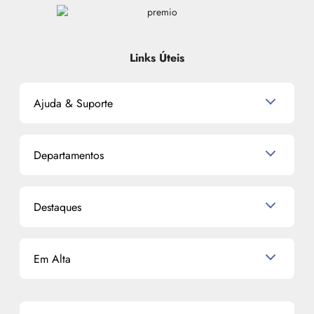
Links Úteis
Ajuda & Suporte
Relacionamento com o Cliente
Departamentos
Política de Devolução
Política de Privacidade
Produtos para Cabelo
Proteja-se Contra Fraudes
Destaques
Perfumes
Preferências de Cookies
Maquiagem
Consumidor.gov.br
Semana do Consumidor 2026
Skincare
Código de defesa do consumidor
Em Alta
Alto Luxo
Corpo e Banho
Termos de Uso
Perfumes Árabes
Cronograma Capilar
Mapa do Site
Shampoo
K-Beauty e J-Beauty
Dermocosméticos
Outlet
Mascavo
Cupom de Desconto