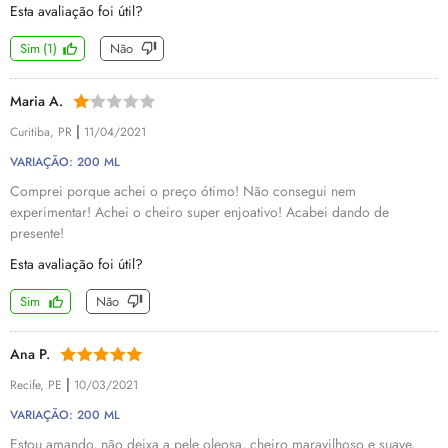
Esta avaliação foi útil?
Sim
(
1
)
Não
Maria A.
|
Curitiba, PR
11/04/2021
VARIAÇÃO: 200 ML
Comprei porque achei o preço ótimo! Não consegui nem
experimentar! Achei o cheiro super enjoativo! Acabei dando de
presente!
Esta avaliação foi útil?
Sim
Não
Ana P.
|
Recife, PE
10/03/2021
VARIAÇÃO: 200 ML
Estou amando, não deixa a pele oleosa, cheiro maravilhoso e suave,