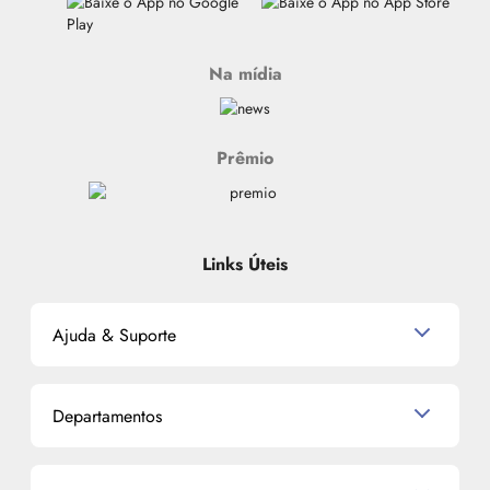
Na mídia
Prêmio
Links Úteis
Ajuda & Suporte
Relacionamento com o Cliente
Departamentos
Política de Devolução
Política de Privacidade
Produtos para Cabelo
Proteja-se Contra Fraudes