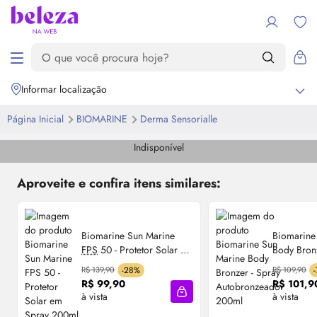
Informar localização
Página Inicial
BIOMARINE
Derma Sensorialle
Indisponível
Aproveite e confira itens similares:
Biomarine Sun Marine
Biomarine
FPS
50 - Protetor Solar em
Body
Bron
Spray 200ml
Autobronz
R$ 139,90
-28%
R$ 109,90
R$ 99,90
R$ 101,9
à vista
à vista
Adicionar à sacola