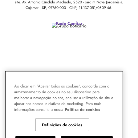
site.
Av. Antonio Cândido Machado, 2520 - Jardim Nova Jordanésia,
Cajamar - SP, 07750-000 -
CNPJ 11.137.051/0809-45.
Pode Confiar
Ao clicar em "Aceitar todos os cookies", concorda com o
armazenamento de cookies no seu dispositivo para
melhorar a navegação no site, analisar a utilização do site e
ajudar nas nossas iniciativas de marketing. Para mais
informações consulte a nossa
Politica de cookies
Definições de cookies