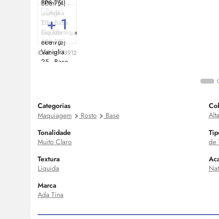
+ 1
Cod:
MP73912
Categorias
Cob
Alt
Maquiagem
Rosto
Base
Tonalidade
Tip
Muito Claro
de 
Textura
Ac
Líquida
Nat
Marca
Ada Tina