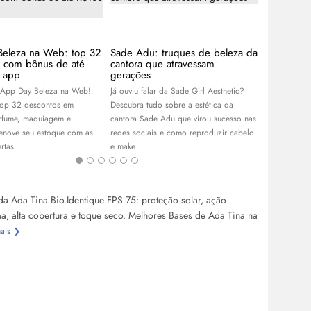
Beleza na Web: top 32
Sade Adu: truques de beleza da
Guia de l
s com bônus de até
cantora que atravessam
de blogue
 app
gerações
coleção ce
 App Day Beleza na Web!
Já ouviu falar da Sade Girl Aesthetic?
Com Franciny
top 32 descontos em
Descubra tudo sobre a estética da
Niina Secret
rfume, maquiagem e
cantora Sade Adu que virou sucesso nas
linhas de ma
renove seu estoque com as
redes sociais e como reproduzir cabelo
escolha as su
rtas
e
make
da Ada Tina Bio.Identique FPS 75: proteção solar, ação
a, alta cobertura e toque seco. Melhores Bases de Ada Tina na
ais ❯