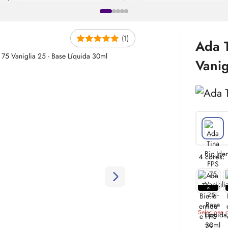
(1)
Ada T
Vani
4 cores:
Selecione o