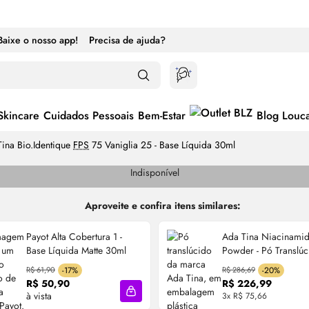
Baixe o nosso app!
Precisa de ajuda?
Skincare
Cuidados Pessoais
Bem-Estar
Blog Louc
ina Bio.Identique
FPS
75 Vaniglia 25 - Base Líquida 30ml
Indisponível
Aproveite e confira itens similares:
Payot Alta Cobertura 1 -
Ada Tina Niacinami
Base Líquida Matte 30ml
Powder - Pó Translú
Uniformizador 20g
R$ 61,90
-17%
R$ 286,69
-20%
R$ 50,90
R$ 226,99
à vista
3x R$ 75,66
cola
Adicionar à sacola