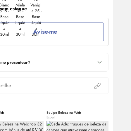
 sem estoque
Avise-me
mo presentear?
tilhe
Web
Equipe Beleza na Web
Equipe Bele
Expert
Expert