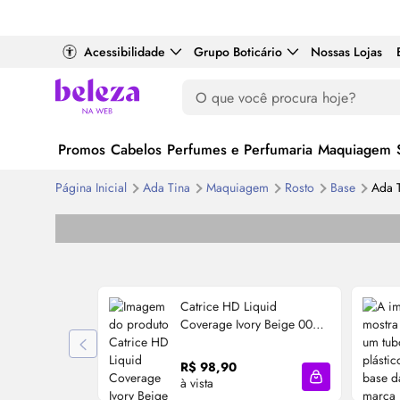
Acessibilidade
Grupo Boticário
Nossas Lojas
Promos
Cabelos
Perfumes e Perfumaria
Maquiagem
Página Inicial
Ada Tina
Maquiagem
Rosto
Base
Ada T
Catrice HD Liquid
Coverage Ivory Beige 005 -
Base Líquida 30ml
R$ 98,90
à vista
Adicionar à sa