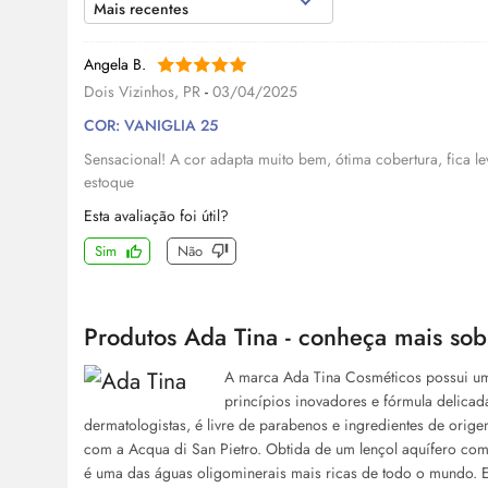
Mais recentes
Angela B.
Dois Vizinhos, PR
-
03/04/2025
COR: VANIGLIA 25
Sensacional! A cor adapta muito bem, ótima cobertura, fica le
estoque
Esta avaliação foi útil?
Sim
Não
Produtos Ada Tina - conheça mais sob
A marca Ada Tina Cosméticos possui um
princípios inovadores e fórmula delica
dermatologistas, é livre de parabenos e ingredientes de ori
com a Acqua di San Pietro. Obtida de um lençol aquífero com 
é uma das águas oligominerais mais ricas de todo o mundo. Ela 