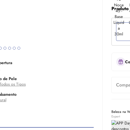
Produto
Co
ertura
a
o de Pele
Todos os Tipos
Compar
abamento
ural
Beleza na 
Expert