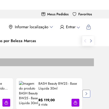
Meus Pedidos
Favoritos
Informar localização
Entrar
as por Beleza
Marcas
de
BASH Beauty BW25 - Base
L
cido
Líquida 30ml
R
R$ 119,00
à vista
2
Adicionar à sacola
Adicionar à sacola