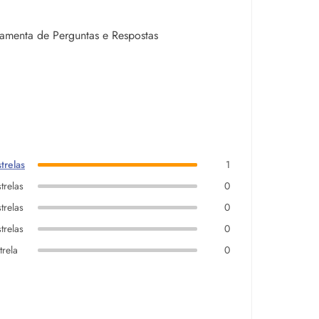
rramenta de Perguntas e Respostas
trelas
1
trelas
0
trelas
0
trelas
0
trela
0