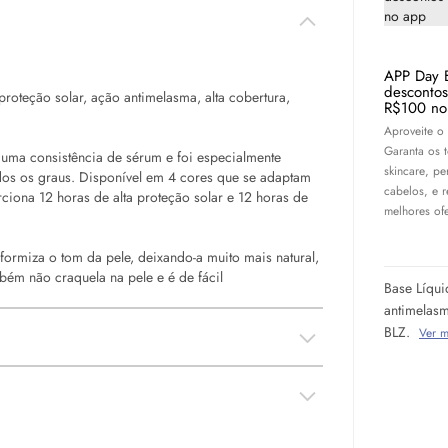
APP Day 
desconto
proteção solar, ação antimelasma, alta cobertura,
R$100 no
Aproveite o
Garanta os 
 uma consistência de
sérum
e foi especialmente
skincare
, pe
dos os graus. Disponível em 4 cores que se adaptam
cabelos, e 
ciona 12 horas de alta proteção solar e 12 horas de
melhores ofe
iformiza o tom da pele, deixando-a muito mais natural,
bém não craquela na pele e é de fácil
Base Líqui
antimelasm
BLZ.
Ver m