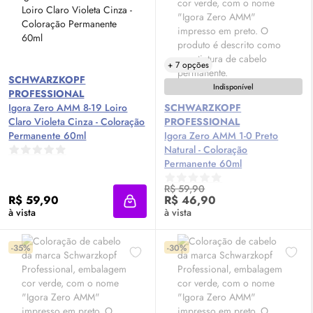
+ 7 opções
SCHWARZKOPF
Indisponível
PROFESSIONAL
Igora Zero AMM 8-19 Loiro
SCHWARZKOPF
Claro Violeta Cinza - Coloração
PROFESSIONAL
Permanente 60ml
Igora Zero AMM 1-0 Preto
Natural - Coloração
Permanente 60ml
R$ 59,90
R$ 59,90
R$ 46,90
Adicionar à sacola
à vista
à vista
-35%
-30%