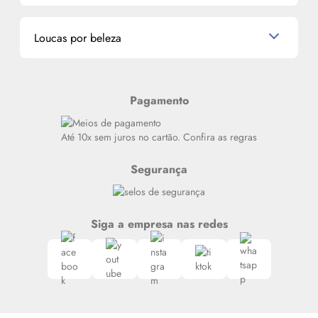
Miniaturas de Perfumes
Promoções de cupons
Dados Pessoais
Miniaturas de Produtos de Cabelo
Loucas por beleza
Meus endereços
Alterar Senha
Últimas
Meus Pedidos
Resenhas
Pagamento
Alto luxo
Siga nosso canal no Whatsapp
Até 10x sem juros no cartão. Confira as regras
Segurança
Siga a empresa nas redes