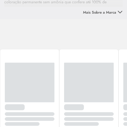
coloração permanente sem amônia que confere até 100% de
cobertura de cabelos brancos, alta performance e resultados fiéis à
Mais Sobre a Marca
cartela de cor. Sua fórmula conta com um agente alcalino alternativo -
o monoetanolamina (MEA), que entrega o mesmo nível de pH do
amoníaco com um odor quase nulo.