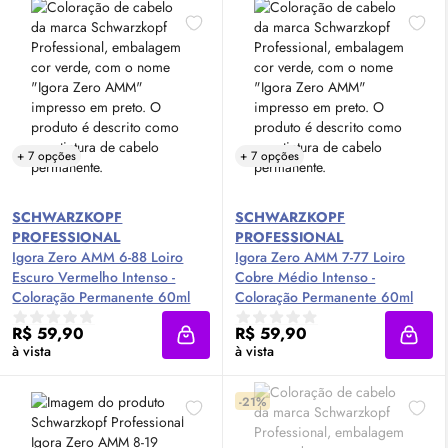
+ 7 opções
+ 7 opções
SCHWARZKOPF
SCHWARZKOPF
PROFESSIONAL
PROFESSIONAL
Igora Zero AMM 6-88 Loiro
Igora Zero AMM 7-77 Loiro
Escuro Vermelho Intenso -
Cobre Médio Intenso -
Coloração Permanente 60ml
Coloração Permanente 60ml
R$ 59,90
R$ 59,90
Adicionar à sacola
Adici
à vista
à vista
-21%