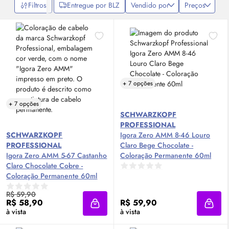
Filtros
Entregue por BLZ
Vendido por
Preços
+ 7 opções
+ 7 opções
SCHWARZKOPF
PROFESSIONAL
SCHWARZKOPF
Igora Zero AMM 8-46 Louro
PROFESSIONAL
Claro Bege Chocolate -
Igora Zero AMM 5-67 Castanho
Coloração Permanente 60ml
Claro Chocolate Cobre -
Coloração Permanente 60ml
R$ 59,90
R$ 58,90
R$ 59,90
Adicionar à sacola
Adici
à vista
à vista