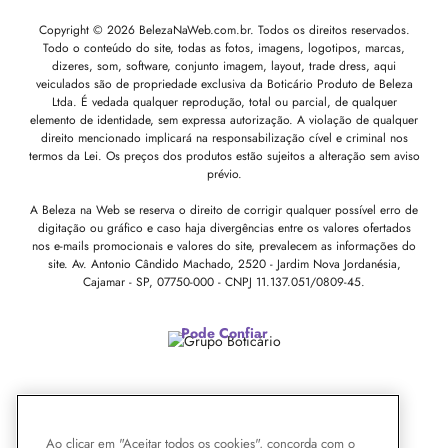
Copyright © 2026 BelezaNaWeb.com.br. Todos os direitos reservados.
Todo o conteúdo do site, todas as fotos, imagens, logotipos, marcas,
dizeres, som, software, conjunto imagem, layout, trade dress, aqui
veiculados são de propriedade exclusiva da Boticário Produto de Beleza
Ltda. É vedada qualquer reprodução, total ou parcial, de qualquer
elemento de identidade, sem expressa autorização. A violação de qualquer
direito mencionado implicará na responsabilização cível e criminal nos
termos da Lei. Os preços dos produtos estão sujeitos a alteração sem aviso
prévio.
A Beleza na Web se reserva o direito de corrigir qualquer possível erro de
digitação ou gráfico e caso haja divergências entre os valores ofertados
nos e-mails promocionais e valores do site, prevalecem as informações do
site.
Av. Antonio Cândido Machado, 2520 - Jardim Nova Jordanésia,
Cajamar - SP, 07750-000 -
CNPJ 11.137.051/0809-45.
Pode Confiar
Ao clicar em "Aceitar todos os cookies", concorda com o