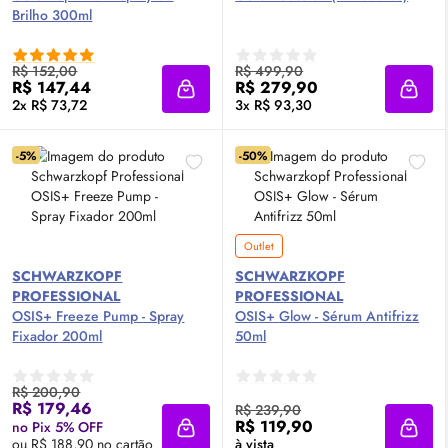
Brilho 300ml
R$ 152,00
R$ 499,90
R$ 147,44
R$ 279,90
Adicionar à sacola
Adici
2x R$ 73,72
3x R$ 93,30
-5%
-50%
Outlet
SCHWARZKOPF
SCHWARZKOPF
PROFESSIONAL
PROFESSIONAL
OSIS+ Freeze Pump - Spray
OSIS+
Glow
-
Sérum
Antifrizz
Fixador 200ml
50ml
R$ 200,90
R$ 179,46
R$ 239,90
R$ 119,90
no Pix 5% OFF
Adicionar à sacola
Adici
ou R$ 188,90 no cartão
à vista