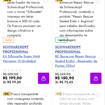
-44%
-11%
Outlet
Vegano
SCHWARZKOPF
SCHWARZKOPF
PROFESSIONAL
PROFESSIONAL
Kit Silhouette Super Hold
BC Bonacure Repair Rescue
Hairspray (2 Unidades)
Sealed Ends+ - Reparador de
Pontas 100ml
R$ 359,00
R$ 169,90
R$ 199,00
R$ 150,90
Adicionar à sacola
Adici
2x R$ 99,50
2x R$ 75,45
-9%
-9%