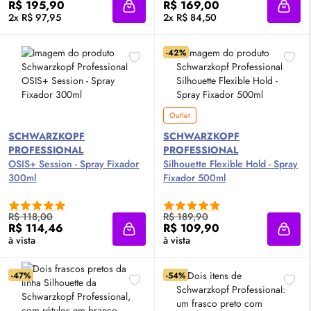
R$ 195,90
R$ 169,00
Adicionar à sacola
Adici
2x R$ 97,95
2x R$ 84,50
-42%
Outlet
SCHWARZKOPF
SCHWARZKOPF
PROFESSIONAL
PROFESSIONAL
OSIS+ Session - Spray Fixador
Silhouette Flexible Hold - Spray
300ml
Fixador 500ml
R$ 118,00
R$ 189,90
R$ 114,46
R$ 109,90
Adicionar à sacola
Adici
à vista
à vista
-47%
-54%