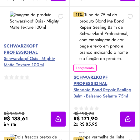
-11%
SCHWARZKOPF
PROFESSIONAL
Schwarzkopf Osis - Mighty
Matte Texture 100ml
Lançamento
SCHWARZKOPF
PROFESSIONAL
BlondMe Bond Repair Sealing
Balm - Bálsamo Selante 75ml
R$ 142,90
R$ 193,90
R$ 138,61
R$ 171,90
Adicionar à sacola
Adici
à vista
2x R$ 85,95