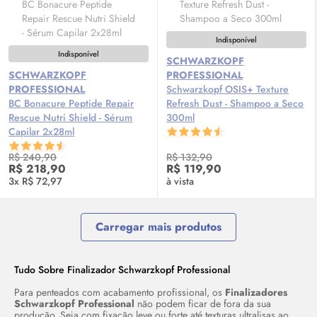
Indisponível
Indisponível
SCHWARZKOPF
SCHWARZKOPF
PROFESSIONAL
PROFESSIONAL
Schwarzkopf OSIS+ Texture
BC Bonacure Peptide Repair
Refresh Dust - Shampoo a Seco
Rescue Nutri Shield -
Sérum
300ml
Capilar 2x28ml
R$ 240,90
R$ 132,90
R$ 218,90
R$ 119,90
3x R$ 72,97
à vista
Carregar mais produtos
Tudo Sobre Finalizador Schwarzkopf Professional
Para penteados com acabamento profissional, os
Finalizadores
Schwarzkopf Professional
não podem ficar de fora da sua
produção. Seja com fixação leve ou forte até texturas ultralisas ao