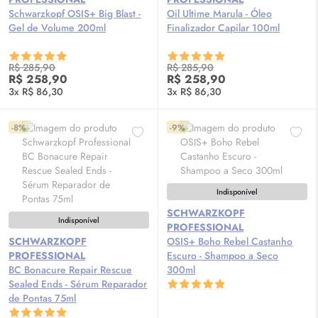
Schwarzkopf OSIS+ Big Blast -
Oil
Ultime Marula - Óleo
Gel de Volume 200ml
Finalizador Capilar 100ml
R$ 285,90
R$ 285,90
R$ 258,90
R$ 258,90
3x R$ 86,30
3x R$ 86,30
-8%
-9%
Indisponível
SCHWARZKOPF
Indisponível
PROFESSIONAL
SCHWARZKOPF
OSIS+ Boho Rebel Castanho
PROFESSIONAL
Escuro - Shampoo a Seco
BC Bonacure Repair Rescue
300ml
Sealed Ends -
Sérum
Reparador
de Pontas 75ml