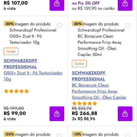
R$ 107,00
no Pix 5% OFF
Adicionar à sacola
Adici
à vista
ou R$ 159,90 no cartão
-50%
-50%
Outlet
SCHWARZKOPF
Outlet
PROFESSIONAL
OSIS+ Dust It - Pó Texturizador
SCHWARZKOPF
10g
PROFESSIONAL
BC Bonacure Clean
Performance Frizz Away
Smoothing
Oil
- Óleo Capilar
50ml
R$ 199,00
R$ 533,76
R$ 99,00
R$ 266,88
Adicionar à sacola
Adici
à vista
3x R$ 88,96
-20%
-15%