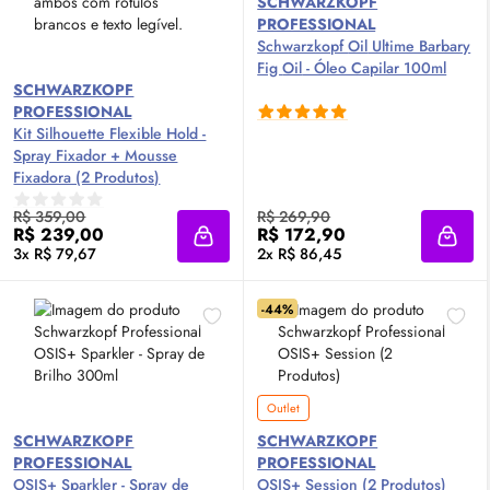
SCHWARZKOPF
PROFESSIONAL
Schwarzkopf
Oil
Ultime Barbary
Fig
Oil
- Óleo Capilar 100ml
SCHWARZKOPF
PROFESSIONAL
Kit Silhouette Flexible Hold -
Spray Fixador + Mousse
Fixadora (2 Produtos)
R$ 359,00
R$ 269,90
R$ 239,00
R$ 172,90
Adicionar à sacola
Adici
3x R$ 79,67
2x R$ 86,45
-44%
Outlet
SCHWARZKOPF
SCHWARZKOPF
PROFESSIONAL
PROFESSIONAL
OSIS+ Sparkler - Spray de
OSIS+ Session (2 Produtos)