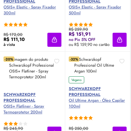
PROFESSIONAL
PROFESSIONAL
OSIS+ Elastic - Spray Fixador
OSIS+ Elastic - Spray Fixador
300ml
500ml
R$ 259,90
R$ 151,91
R$ 172,00
R$ 111,10
no Pix 5% OFF
Adicionar à sacola
Adici
à vista
ou R$ 159,90 no cartão
-20%
-32%
Vegano
SCHWARZKOPF
SCHWARZKOPF
PROFESSIONAL
PROFESSIONAL
Oil
Ultime Argan - Óleo Capilar
OSIS+ Flatliner - Spray
100ml
Termoprotetor 200ml
R$ 245,90
R$ 250,00