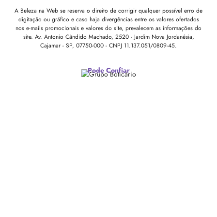
A Beleza na Web se reserva o direito de corrigir qualquer possível erro de
digitação ou gráfico e caso haja divergências entre os valores ofertados
nos e-mails promocionais e valores do site, prevalecem as informações do
site.
Av. Antonio Cândido Machado, 2520 - Jardim Nova Jordanésia,
Cajamar - SP, 07750-000 -
CNPJ 11.137.051/0809-45.
Pode Confiar