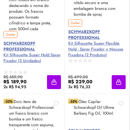
Outlet
SCHWARZKOPF
Outlet
PROFESSIONAL
SCHWARZKOPF
Kit Silhouette Super Flexible
PROFESSIONAL
Hold - Spray Fixador + Mousse
Kit Silhouette Super Hold Spray
Fixadora (2 Produtos)
Fixador (2 Unidades)
R$ 359,90
R$ 499,00
R$ 189,90
R$ 229,00
Adicionar à sacola
Adici
2x R$ 94,95
3x R$ 76,33
-33%
-35%