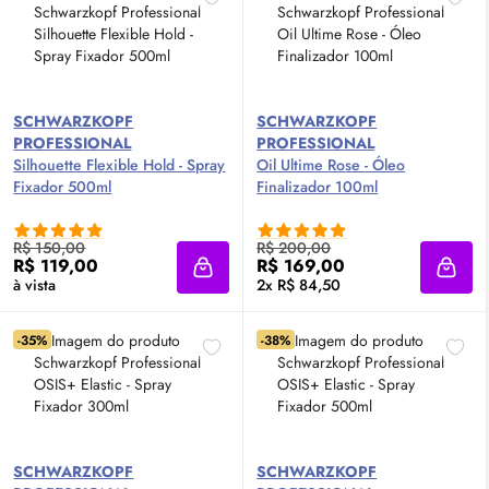
SCHWARZKOPF
SCHWARZKOPF
PROFESSIONAL
PROFESSIONAL
Silhouette Flexible Hold - Spray
Oil
Ultime Rose - Óleo
Fixador 500ml
Finalizador 100ml
R$ 150,00
R$ 200,00
R$ 119,00
R$ 169,00
Adicionar à sacola
Adici
à vista
2x R$ 84,50
-35%
-38%
SCHWARZKOPF
SCHWARZKOPF