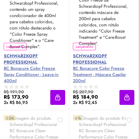
Lançamento
Lançamento
SCHWARZKOPF
SCHWARZKOPF
PROFESSIONAL
PROFESSIONAL
BC Bonacure Color Freeze
BC Bonacure Color Freeze
Spray Conditioner - Leave-in
Treatment - Máscara Capilar
400ml
200ml
R$ 191,90
R$ 207,90
R$ 173,90
R$ 184,90
Adicionar à sacola
Adici
2x R$ 86,95
2x R$ 92,45
-22%
-6%