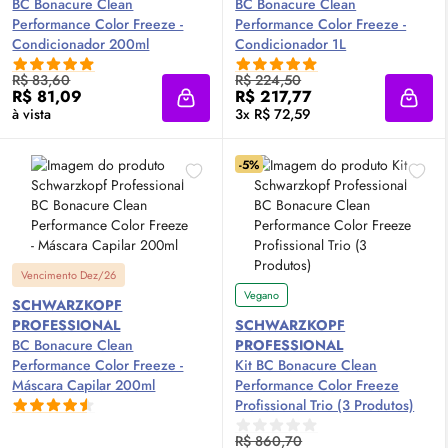
BC Bonacure Clean
BC Bonacure Clean
Performance Color Freeze -
Performance Color Freeze -
Condicionador 200ml
Condicionador 1L
R$ 83,60
R$ 224,50
R$ 81,09
R$ 217,77
Adicionar à sacola
Adici
à vista
3x R$ 72,59
-5%
Vencimento Dez/26
Vegano
SCHWARZKOPF
PROFESSIONAL
SCHWARZKOPF
BC Bonacure Clean
PROFESSIONAL
Performance Color Freeze -
Kit BC Bonacure Clean
Máscara Capilar 200ml
Performance Color Freeze
Profissional Trio (3 Produtos)
R$ 860,70