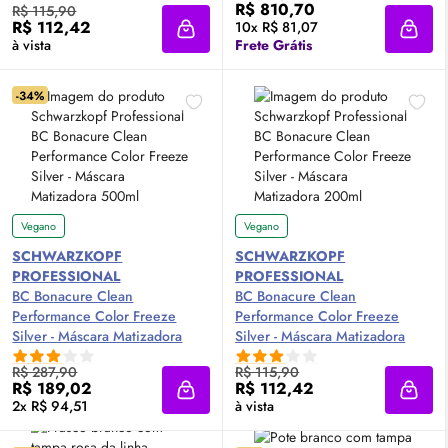
R$ 810,70
R$ 115,90
R$ 112,42
10x R$ 81,07
Adicionar à sacola
Adici
à vista
Frete Grátis
-34%
Vegano
Vegano
SCHWARZKOPF
SCHWARZKOPF
PROFESSIONAL
PROFESSIONAL
BC Bonacure Clean
BC Bonacure Clean
Performance Color Freeze
Performance Color Freeze
Silver - Máscara Matizadora
Silver - Máscara Matizadora
500ml
200ml
R$ 287,90
R$ 115,90
R$ 189,02
R$ 112,42
Adicionar à sacola
Adici
2x R$ 94,51
à vista