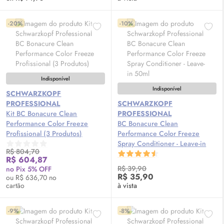
-20%
-10%
Indisponível
Indisponível
SCHWARZKOPF
PROFESSIONAL
SCHWARZKOPF
Kit BC Bonacure Clean
PROFESSIONAL
Performance Color Freeze
BC Bonacure Clean
Profissional (3 Produtos)
Performance Color Freeze
Spray Conditioner - Leave-in
R$ 804,70
50ml
R$ 604,87
R$ 39,90
no Pix 5% OFF
R$ 35,90
ou R$ 636,70 no
cartão
à vista
-9%
-8%