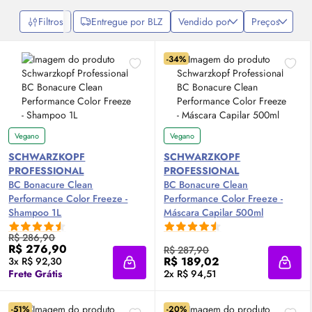
Filtros
Entregue por BLZ
Vendido por
Preços
-34%
Vegano
Vegano
SCHWARZKOPF
SCHWARZKOPF
PROFESSIONAL
PROFESSIONAL
BC Bonacure Clean
BC Bonacure Clean
Performance Color Freeze -
Performance Color Freeze -
Shampoo 1L
Máscara Capilar 500ml
R$ 286,90
R$ 276,90
R$ 287,90
R$ 189,02
3x R$ 92,30
Adicionar à sacola
Adici
Frete Grátis
2x R$ 94,51
-51%
-20%