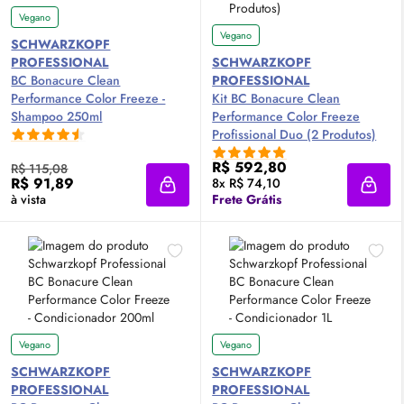
Vegano
Vegano
SCHWARZKOPF
PROFESSIONAL
SCHWARZKOPF
BC Bonacure Clean
PROFESSIONAL
Performance Color Freeze -
Kit BC Bonacure Clean
Shampoo 250ml
Performance Color Freeze
Profissional Duo (2 Produtos)
R$ 592,80
R$ 115,08
R$ 91,89
8x R$ 74,10
Adicionar à sacola
Adici
à vista
Frete Grátis
Vegano
Vegano
SCHWARZKOPF
SCHWARZKOPF
PROFESSIONAL
PROFESSIONAL