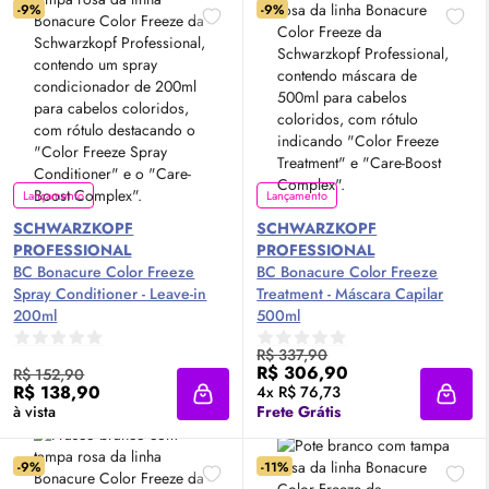
-9%
-9%
Lançamento
Lançamento
SCHWARZKOPF
SCHWARZKOPF
PROFESSIONAL
PROFESSIONAL
BC Bonacure Color Freeze
BC Bonacure Color Freeze
Spray Conditioner - Leave-in
Treatment - Máscara Capilar
200ml
500ml
R$ 337,90
R$ 306,90
R$ 152,90
R$ 138,90
4x R$ 76,73
Adicionar à sacola
Adici
à vista
Frete Grátis
-9%
-11%