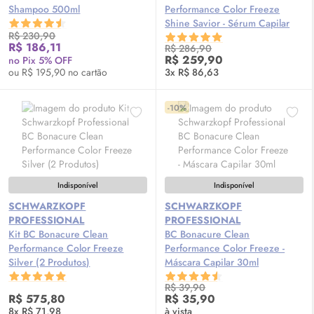
Shampoo 500ml
Performance Color Freeze
Shine Savior -
Sérum
Capilar
R$ 230,90
150ml
R$ 186,11
R$ 286,90
R$ 259,90
no Pix 5% OFF
ou R$ 195,90 no cartão
3x R$ 86,63
-10%
Indisponível
Indisponível
SCHWARZKOPF
SCHWARZKOPF
PROFESSIONAL
PROFESSIONAL
Kit BC Bonacure Clean
BC Bonacure Clean
Performance Color Freeze
Performance Color Freeze -
Silver (2 Produtos)
Máscara Capilar 30ml
R$ 39,90
R$ 575,80
R$ 35,90
8x R$ 71,98
à vista