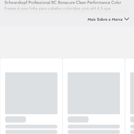
Schwarzkopf Professional BC Bonacure Clean Performance Color
Freeze é uma linha para cabelos coloridos com pH 4.5 que
reequilibra a estrutura do cabelo para um nível de pH ideal e protege
Mais Sobre a Marca
a cor do cabelo com desbotamento próximo a zero.