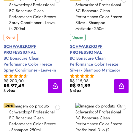
Outlet
Vegano
SCHWARZKOPF
SCHWARZKOPF
PROFESSIONAL
PROFESSIONAL
BC Bonacure Clean
BC Bonacure Clean
Performance Color Freeze
Performance Color Freeze
Spray Conditioner - Leave-in
Silver - Shampoo Matizador
200ml
250ml
R$ 200,00
R$ 115,08
R$ 97,49
R$ 91,89
Adicionar à sacola
Adici
à vista
à vista
-20%