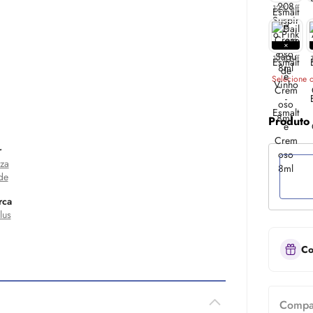
12% off
12% off
Selecione o
Produto
r
za
de
rca
lus
Co
Compar