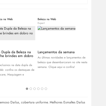
eza na Web
Beleza na Web
Beleza na W
Expert
Expert
a Dupla da Beleza na
Lançamentos da semana
APP Day B
he brindes em dobro
descontos
As últimas novidades e lançamentos de
R$100 no
beleza que desembarcaram no site nesta
xclusivos na data dupla da
Aproveite o
semana. Clique aqui e confira!
eb: confira os destaques de
Garanta os 
ncare
, Maquiagem e
skincare
, pe
cabelos, e r
melhores ofe
emoso Dailus, cobertura uniforme. Melhores Esmaltes Dailus