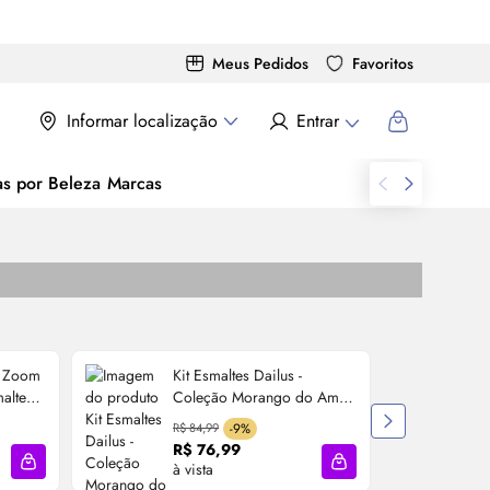
Meus Pedidos
Favoritos
Informar localização
Entrar
as por Beleza
Marcas
o Zoom
Kit Esmaltes Dailus -
alte
Coleção Morango do Amor
(6 esmaltes)
R$ 84,99
-9%
R$ 76,99
à vista
à
Adicionar à sacola
Adicionar à sacola