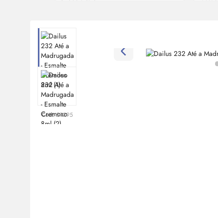
Cod:
59295