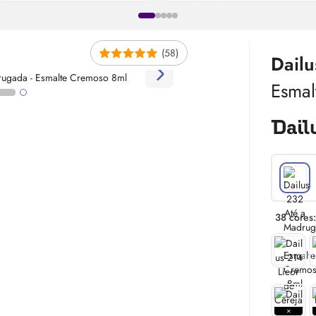
(58)
Dail
Esmal
38 cores: