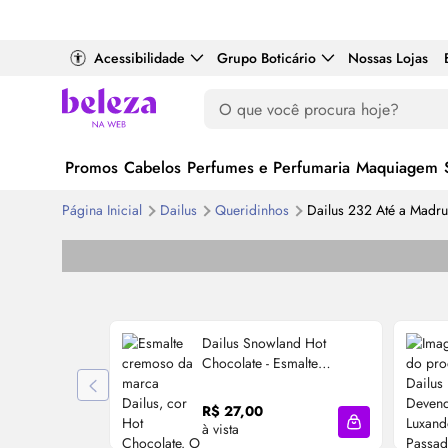
Acessibilidade
Grupo Boticário
Nossas Lojas
Promos
Cabelos
Perfumes e Perfumaria
Maquiagem
Página Inicial
Dailus
Queridinhos
Dailus 232 Até a Madr
Dailus Snowland Hot
Chocolate - Esmalte
Cremoso 8ml
R$ 27,00
à vista
Adicionar à sa