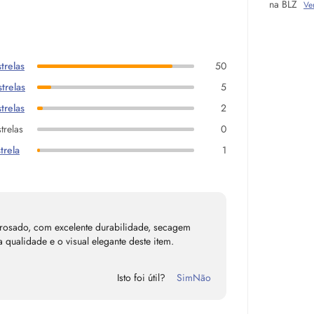
na BLZ
Ve
trelas
50
trelas
5
trelas
2
trelas
0
trela
1
 rosado, com excelente durabilidade, secagem
qualidade e o visual elegante deste item.
Isto foi útil?
Sim
Não