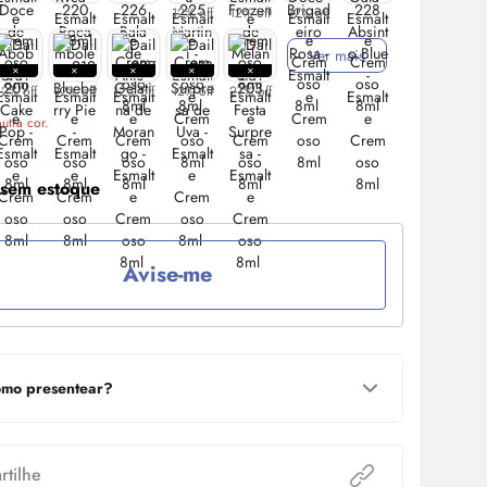
12% off
12% off
12% off
Ver mais
12% off
12% off
12% off
12% off
27% off
utra cor.
 sem estoque
Avise-me
mo presentear?
tilhe