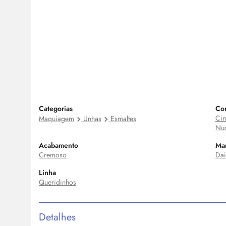
Categorias
Co
Cin
Maquiagem
Unhas
Esmaltes
Nu
Acabamento
Ma
Cremoso
Dai
Linha
Queridinhos
Detalhes