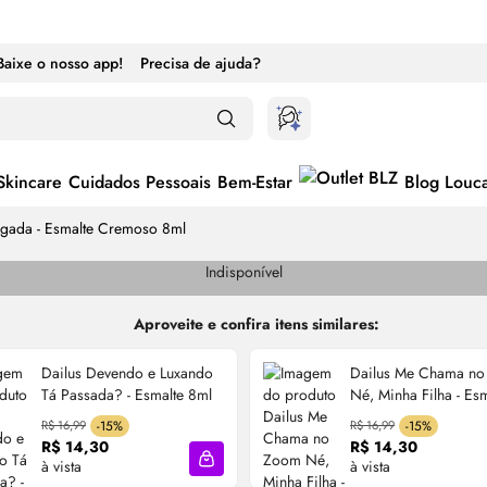
Baixe o nosso app!
Precisa de ajuda?
Skincare
Cuidados Pessoais
Bem-Estar
Blog Louc
ugada - Esmalte Cremoso 8ml
Indisponível
Aproveite e confira itens similares:
Dailus Devendo e Luxando
Dailus Me Chama n
Tá Passada? - Esmalte 8ml
Né, Minha Filha - Esm
Cremoso 8ml
R$ 16,99
-15%
R$ 16,99
-15%
R$ 14,30
R$ 14,30
à vista
à vista
cola
Adicionar à sacola