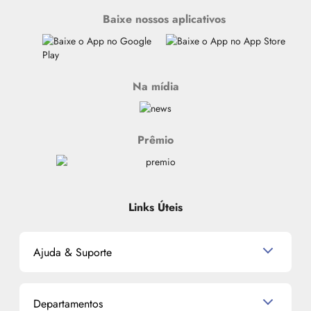
Baixe nossos aplicativos
Na mídia
Prêmio
Links Úteis
Ajuda & Suporte
Relacionamento com o Cliente
Departamentos
Política de Devolução