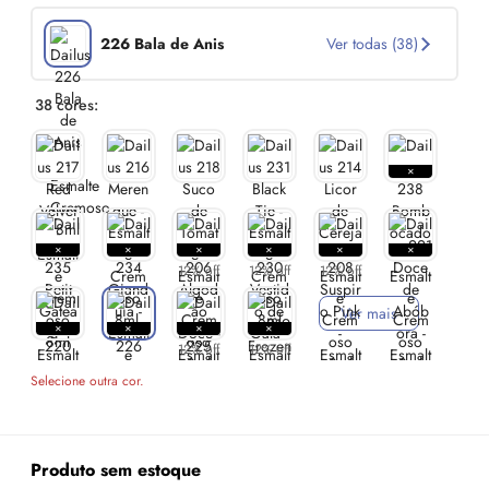
226 Bala de Anis
Ver todas (38)
38 cores:
12% off
12% off
12% off
Ver mais
12% off
12% off
Selecione outra cor.
Produto sem estoque