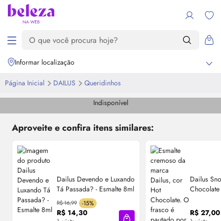
Informar localização
Página Inicial
DAILUS
Queridinhos
Indisponível
Aproveite e confira itens similares:
Dailus Devendo e Luxando
Dailus Sn
Tá Passada? - Esmalte 8ml
Chocolate 
Cremoso 
R$ 16,99
-15%
R$ 14,30
R$ 27,00