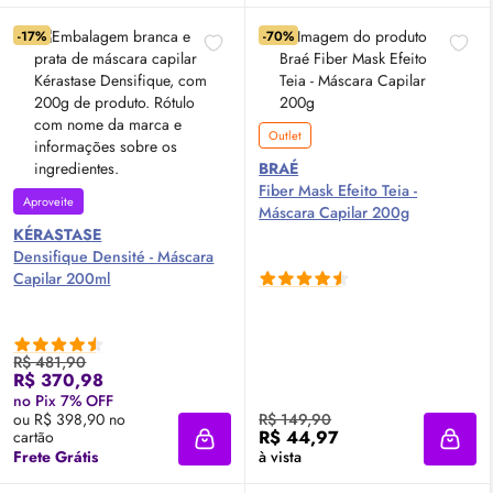
-17%
-70%
Outlet
BRAÉ
Fiber Mask Efeito Teia -
Aproveite
Máscara Capilar 200g
KÉRASTASE
Densifique Densité - Máscara
Capilar 200ml
R$ 481,90
R$ 370,98
no Pix 7% OFF
ou R$ 398,90 no
R$ 149,90
R$ 44,97
cartão
Adicionar à sacola
Adici
Frete Grátis
à vista