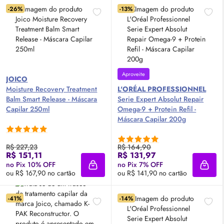
-26%
-13%
Aproveite
JOICO
Moisture Recovery Treatment
L'ORÉAL PROFESSIONNEL
Balm Smart Release - Máscara
Serie Expert Absolut Repair
Capilar 250ml
Omega-9 + Protein Refil -
Máscara Capilar 200g
R$ 227,23
R$ 164,90
R$ 151,11
R$ 131,97
no Pix 10% OFF
no Pix 7% OFF
Adicionar à sacola
Adici
ou R$ 167,90 no cartão
ou R$ 141,90 no cartão
-41%
-14%