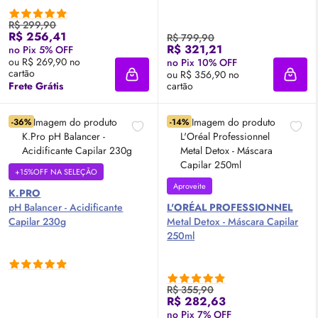
R$ 299,90
R$ 256,41
R$ 799,90
R$ 321,21
no Pix 5% OFF
ou R$ 269,90 no
no Pix 10% OFF
cartão
ou R$ 356,90 no
Adicionar à sacola
Adici
Frete Grátis
cartão
-36%
-14%
+15%OFF NA SELEÇÃO
Aproveite
K.PRO
pH Balancer - Acidificante
L'ORÉAL PROFESSIONNEL
Capilar 230g
Metal Detox - Máscara Capilar
250ml
R$ 355,90
R$ 282,63
no Pix 7% OFF