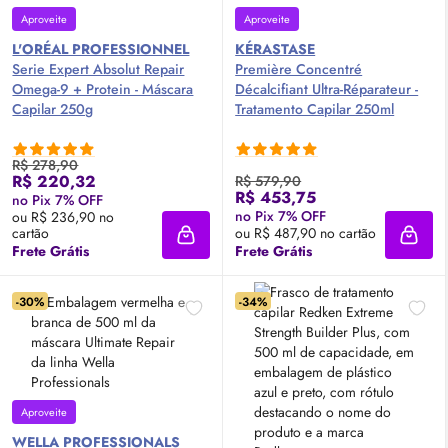
Aproveite
Aproveite
L'ORÉAL PROFESSIONNEL
KÉRASTASE
Serie Expert Absolut Repair
Première Concentré
Omega-9 + Protein - Máscara
Décalcifiant Ultra-Réparateur -
Capilar 250g
Tratamento Capilar 250ml
R$ 278,90
R$ 220,32
R$ 579,90
R$ 453,75
no Pix 7% OFF
no Pix 7% OFF
ou R$ 236,90 no
cartão
ou R$ 487,90 no cartão
Adicionar à sacola
Adici
Frete Grátis
Frete Grátis
-30%
-34%
Aproveite
WELLA PROFESSIONALS