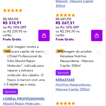
Reboost - Máscara Capilar
500ml
R$ 383,90
R$ 421,90
R$ 215,91
R$ 267,21
no Pix 10% OFF
no Pix 10% OFF
ou R$ 239,90 no
ou R$ 296,90 no
cartão
cartão
Adicionar à sacola
Adici
Frete Grátis
Frete Grátis
-14%
-39%
Aproveite
KÉRASTASE
+ 3 opções
Nutritive Masquintense -
Máscara Capilar 200ml
Aproveite
L'ORÉAL PROFESSIONNEL
Absolut Repair Molecular -