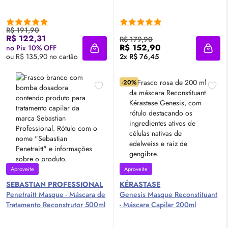
R$ 191,90
R$ 122,31
R$ 179,90
R$ 152,90
no Pix 10% OFF
Adicionar à sacola
Adici
ou R$ 135,90 no cartão
2x R$ 76,45
-20%
Aproveite
Aproveite
SEBASTIAN PROFESSIONAL
KÉRASTASE
Penetraitt Masque - Máscara de
Genesis Masque Reconstituant
Tratamento Reconstrutor 500ml
- Máscara Capilar 200ml