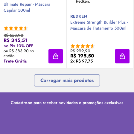
Ultimate Repair - Máscara
Capilar 500ml
REDKEN
Extreme Strength Builder Plus -
Máscara de Tratamento 500ml
R$ 553,90
R$ 345,51
no Pix 10% OFF
ou R$ 383,90 no
R$ 299,90
R$ 195,50
cartão
Adicionar à sacola
Adici
Frete Grátis
2x R$ 97,75
Carregar mais produtos
Cadastre-se para receber novidades e promoções exclusivas