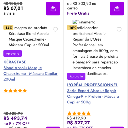
R$ 105,00
ou R$ 303,90 no
R$ 67,01
cartão
Adicionar à sacola
Adici
à vista
Frete Grátis
-14%
-16%
Aproveite
KÉRASTASE
Blond Absolu Masque
Cicaextreme - Máscara Capilar
Aproveite
200ml
L'ORÉAL PROFESSIONNEL
Serie Expert Absolut Repair
Omega-9 + Protein - Máscara
Capilar 500g
R$ 620,90
R$ 493,74
R$ 419,90
R$ 327,27
no Pix 7% OFF
no Pix 7% OFF