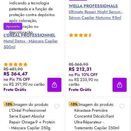
WELLA PROFESSIONALS
Ultimate Repair Night Serum -
Sérum
Capilar Noturno 95ml
Aproveite
L'ORÉAL PROFESSIONNEL
Metal Detox - Máscara Capilar
500ml
R$ 368,90
R$ 212,31
R$ 481,90
R$ 364,47
no Pix 10% OFF
no Pix 7% OFF
ou R$ 235,90 no
ou R$ 391,90 no cartão
cartão
Adicionar à sacola
Adici
Frete Grátis
Frete Grátis
-15%
-15%