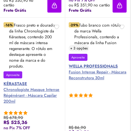
ou R$ 530,90 no
cartão
ou R$ 351,90 no cartão
Adicionar à sacola
Adici
Frete Grátis
Frete Grátis
-16%
-29%
+ 3 opções
Aproveite
WELLA PROFESSIONALS
Fusion Intense Repair - Máscara
Aproveite
Reconstrutora 30ml
KÉRASTASE
Chronologiste Masque Intense
Régénérant - Máscara Capilar
200ml
R$ 678,90
R$ 525,36
R$ 86,90
no Pix 7% OFF