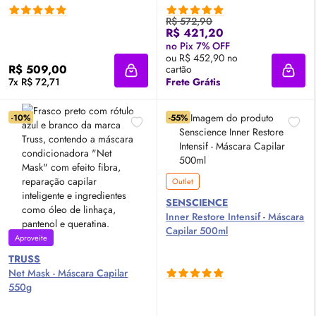
R$ 572,90
R$ 421,20
no Pix 7% OFF
ou R$ 452,90 no
R$ 509,00
cartão
Adicionar à sacola
Adici
7x R$ 72,71
Frete Grátis
-10%
-55%
Outlet
SENSCIENCE
Inner Restore Intensif - Máscara
Capilar 500ml
Aproveite
TRUSS
Net Mask - Máscara Capilar
550g