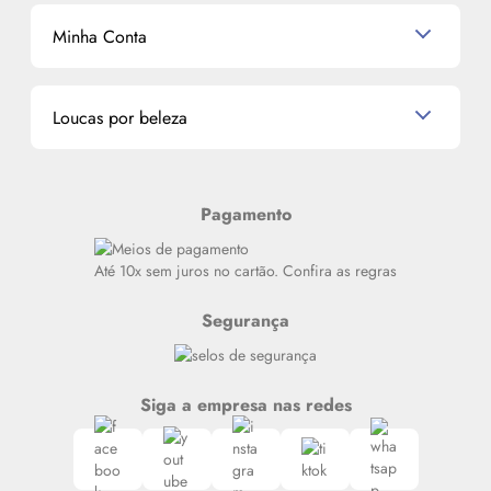
Mascavo
Cupom de Desconto
Nossas lojas
Minha Conta
La Vie Est Belle Lancôme
Quem somos
Miniaturas de Perfumes
Promoções de cupons
Dados Pessoais
Miniaturas de Produtos de Cabelo
Loucas por beleza
Meus endereços
Alterar Senha
Últimas
Meus Pedidos
Resenhas
Pagamento
Alto luxo
Siga nosso canal no Whatsapp
Até 10x sem juros no cartão. Confira as regras
Segurança
Siga a empresa nas redes