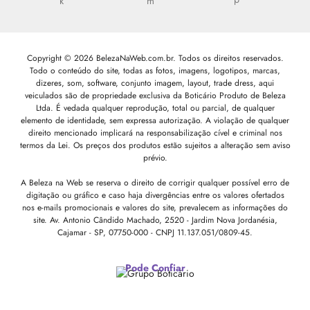
Copyright © 2026 BelezaNaWeb.com.br. Todos os direitos reservados.
Todo o conteúdo do site, todas as fotos, imagens, logotipos, marcas,
dizeres, som, software, conjunto imagem, layout, trade dress, aqui
veiculados são de propriedade exclusiva da Boticário Produto de Beleza
Ltda. É vedada qualquer reprodução, total ou parcial, de qualquer
elemento de identidade, sem expressa autorização. A violação de qualquer
direito mencionado implicará na responsabilização cível e criminal nos
termos da Lei. Os preços dos produtos estão sujeitos a alteração sem aviso
prévio.
A Beleza na Web se reserva o direito de corrigir qualquer possível erro de
digitação ou gráfico e caso haja divergências entre os valores ofertados
nos e-mails promocionais e valores do site, prevalecem as informações do
site.
Av. Antonio Cândido Machado, 2520 - Jardim Nova Jordanésia,
Cajamar - SP, 07750-000 -
CNPJ 11.137.051/0809-45.
Pode Confiar