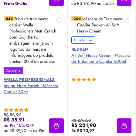
Adicionar à sacola
Adici
Frete Grátis
ou R$ 176,90 no cartão
-54%
-20%
Cruelty Free
REDKEN
All Soft Heavy
Cream
- Máscara
de Tratamento Capilar 500ml
Aproveite
WELLA PROFESSIONALS
Invigo Nutri-Enrich - Máscara
Capilar 30ml
R$ 86,90
R$ 35,91
R$ 278,50
R$ 221,90
no Pix 10% OFF
Adicionar à sacola
Adici
ou R$ 39,90 no cartão
3x R$ 73,97