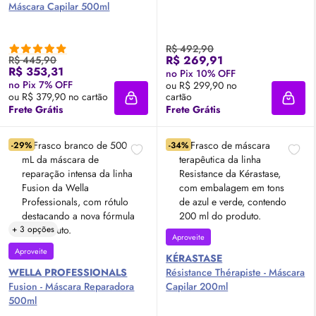
Máscara Capilar 500ml
R$ 492,90
R$ 269,91
R$ 445,90
R$ 353,31
no Pix 10% OFF
no Pix 7% OFF
ou R$ 299,90 no
ou R$ 379,90 no cartão
cartão
Adicionar à sacola
Adici
Frete Grátis
Frete Grátis
-29%
-34%
+ 3 opções
Aproveite
Aproveite
KÉRASTASE
WELLA PROFESSIONALS
Résistance Thérapiste - Máscara
Fusion - Máscara Reparadora
Capilar 200ml
500ml