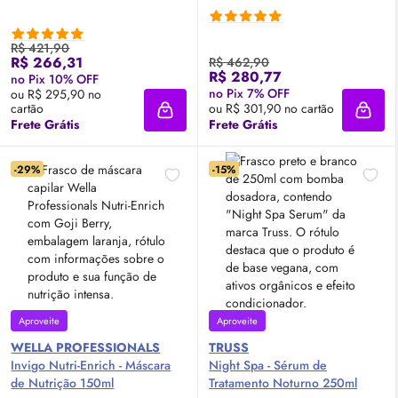
R$ 421,90
R$ 266,31
R$ 462,90
R$ 280,77
no Pix 10% OFF
no Pix 7% OFF
ou R$ 295,90 no
cartão
ou R$ 301,90 no cartão
Adicionar à sacola
Adici
Frete Grátis
Frete Grátis
-29%
-15%
Aproveite
Aproveite
WELLA PROFESSIONALS
TRUSS
Invigo Nutri-Enrich - Máscara
Night Spa -
Sérum
de
de Nutrição 150ml
Tratamento Noturno 250ml