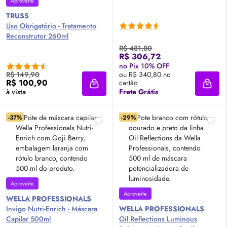
Aproveite
TRUSS
Uso Obrigatório - Tratamento
Reconstrutor 260ml
R$ 481,80
R$ 306,72
no Pix 10% OFF
R$ 149,90
ou R$ 340,80 no
R$ 100,90
cartão
Adicionar à sacola
Adici
à vista
Frete Grátis
-37%
-29%
Aproveite
Aproveite
WELLA PROFESSIONALS
Invigo Nutri-Enrich - Máscara
WELLA PROFESSIONALS
Capilar 500ml
Oil
Reflections Luminous