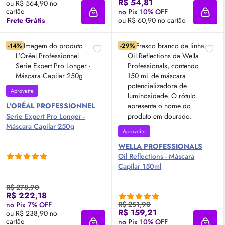
R$ 54,81
ou R$ 564,90 no
cartão
no Pix 10% OFF
Adicionar à sacola
Adici
Frete Grátis
ou R$ 60,90 no cartão
-14%
-29%
Aproveite
L'ORÉAL PROFESSIONNEL
Serie Expert Pro Longer -
Máscara Capilar 250g
Aproveite
WELLA PROFESSIONALS
Oil
Reflections - Máscara
Capilar 150ml
R$ 278,90
R$ 222,18
R$ 251,90
no Pix 7% OFF
R$ 159,21
ou R$ 238,90 no
cartão
no Pix 10% OFF