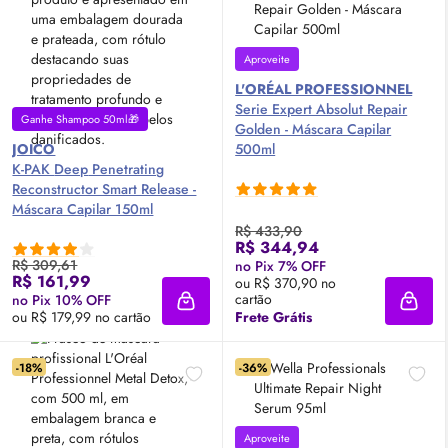
Aproveite
L'ORÉAL PROFESSIONNEL
Serie Expert Absolut Repair
Ganhe Shampoo 50ml🎁
Golden - Máscara Capilar
JOICO
500ml
K-PAK
Deep
Penetrating
Reconstructor Smart Release -
Máscara Capilar 150ml
R$ 433,90
R$ 344,94
R$ 309,61
no Pix 7% OFF
R$ 161,99
ou R$ 370,90 no
cartão
no Pix 10% OFF
Adicionar à sacola
Adici
ou R$ 179,99 no cartão
Frete Grátis
-18%
-36%
Aproveite