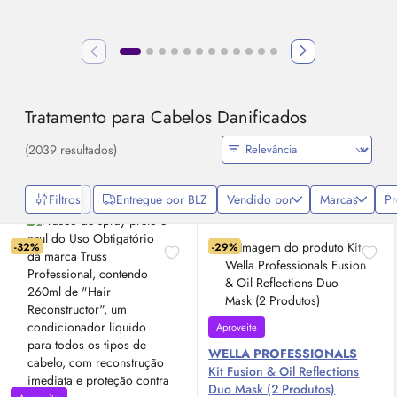
Tratamento para Cabelos Danificados
(2039 resultados)
Filtros
Entregue por BLZ
Vendido por
Marcas
P
-32%
-29%
Aproveite
WELLA PROFESSIONALS
Kit Fusion &
Oil
Reflections
Duo Mask (2 Produtos)