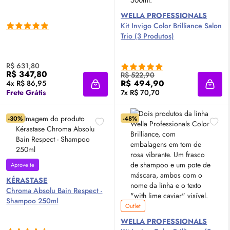
WELLA PROFESSIONALS
Kit Invigo Color Brilliance Salon
Trio (3 Produtos)
R$ 631,80
R$ 347,80
R$ 522,90
R$ 494,90
4x R$ 86,95
Adicionar à sacola
Adici
Frete Grátis
7x R$ 70,70
-30%
-48%
Aproveite
KÉRASTASE
Chroma Absolu Bain Respect -
Shampoo 250ml
Outlet
WELLA PROFESSIONALS