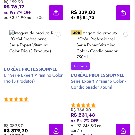
R$ 152,90
R$ 76,17
R$ 339,00
no Pix 7% OFF
Adicionar à sacola
Adici
ou R$ 81,90 no cartão
4x R$ 84,75
-32%
Aproveite
L'ORÉAL PROFESSIONNEL
Kit Serie Expert Vitamino Color
L'ORÉAL PROFESSIONNEL
Trio (3 Produtos)
Serie Expert Vitamino Color -
Condicionador 750ml
R$ 368,90
R$ 231,48
no Pix 7% OFF
R$ 389,90
ou R$ 248,90 no
R$ 379,70
cartão
Adicionar à sacola
Adici