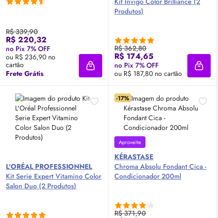
Kit Invigo Color Brilliance (2
Produtos)
R$ 339,90
R$ 220,32
R$ 362,80
no Pix 7% OFF
R$ 174,65
ou R$ 236,90 no
cartão
no Pix 7% OFF
Adicionar à sacola
Adici
Frete Grátis
ou R$ 187,80 no cartão
-17%
Aproveite
KÉRASTASE
L'ORÉAL PROFESSIONNEL
Chroma Absolu Fondant Cica -
Kit Serie Expert Vitamino Color
Condicionador 200ml
Salon Duo (2 Produtos)
R$ 371,90