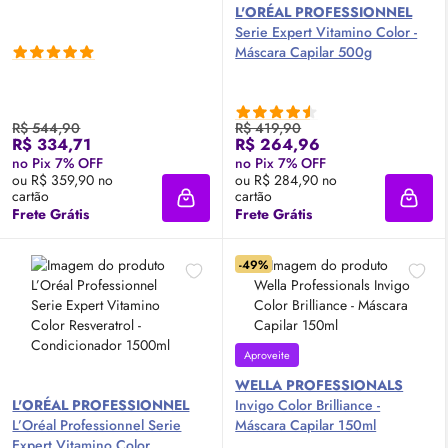
L'ORÉAL PROFESSIONNEL
Serie Expert Vitamino Color -
Máscara Capilar 500g
R$ 544,90
R$ 419,90
R$ 334,71
R$ 264,96
no Pix 7% OFF
no Pix 7% OFF
ou R$ 359,90 no
ou R$ 284,90 no
cartão
cartão
Adicionar à sacola
Adici
Frete Grátis
Frete Grátis
-49%
Aproveite
WELLA PROFESSIONALS
L'ORÉAL PROFESSIONNEL
Invigo Color Brilliance -
L’Oréal Professionnel Serie
Máscara Capilar 150ml
Expert Vitamino Color