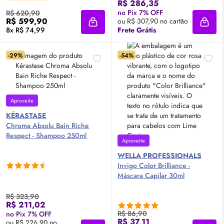
R$ 286,35
no Pix 7% OFF
R$ 620,90
R$ 599,90
ou R$ 307,90 no cartão
Adicionar à sacola
Adici
8x R$ 74,99
Frete Grátis
-29%
-54%
Aproveite
KÉRASTASE
Chroma Absolu Bain Riche
Respect - Shampoo 250ml
Aproveite
WELLA PROFESSIONALS
Invigo Color Brilliance -
Máscara Capilar 30ml
R$ 323,90
R$ 211,02
R$ 86,90
no Pix 7% OFF
R$ 37,11
ou R$ 226,90 no