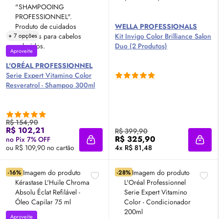
WELLA PROFESSIONALS
+ 7 opções
Kit Invigo Color Brilliance Salon
Duo (2 Produtos)
Aproveite
L'ORÉAL PROFESSIONNEL
Serie Expert Vitamino Color
Resveratrol - Shampoo 300ml
R$ 154,90
R$ 102,21
R$ 399,90
R$ 325,90
no Pix 7% OFF
Adicionar à sacola
Adici
ou R$ 109,90 no cartão
4x R$ 81,48
-16%
-28%
Aproveite