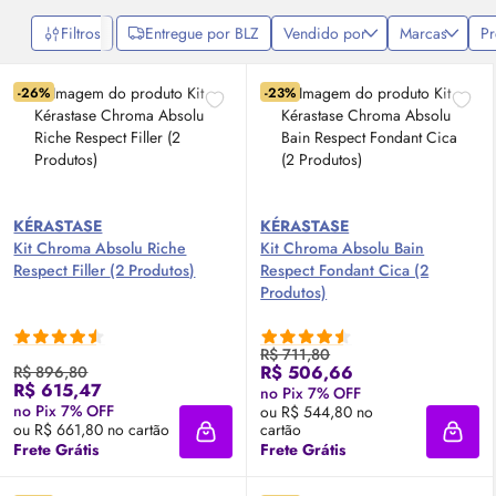
Filtros
Entregue por BLZ
Vendido por
Marcas
P
-26%
-23%
KÉRASTASE
KÉRASTASE
Kit Chroma Absolu Riche
Kit Chroma Absolu Bain
Respect Filler (2 Produtos)
Respect Fondant Cica (2
Produtos)
R$ 711,80
R$ 506,66
R$ 896,80
R$ 615,47
no Pix 7% OFF
no Pix 7% OFF
ou R$ 544,80 no
ou R$ 661,80 no cartão
cartão
Adicionar à sacola
Adici
Frete Grátis
Frete Grátis