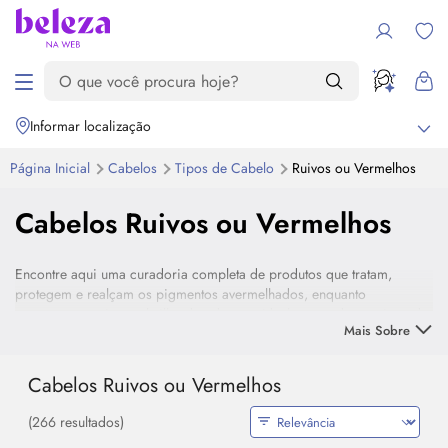
Informar localização
Página Inicial
Cabelos
Tipos de Cabelo
Ruivos ou Vermelhos
Cabelos Ruivos ou Vermelhos
Encontre aqui uma curadoria completa de produtos que tratam,
protegem e realçam os pigmentos avermelhados, enquanto
promovem nutrição e brilho duradouros. Ideal para todos os tipos de
Mais Sobre
cabelo com coloração avermelhada (naturais ou tingidos), essa
seleção valoriza o que há de mais marcante nos fios: a intensidade da
cor e a beleza singular de cada tom.
Cabelos Ruivos ou Vermelhos
(266 resultados)