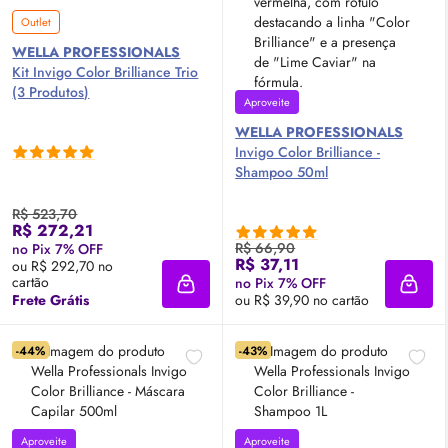
Outlet
WELLA PROFESSIONALS
Kit Invigo Color Brilliance Trio
(3 Produtos)
Aproveite
WELLA PROFESSIONALS
Invigo Color Brilliance -
Shampoo 50ml
R$ 523,70
R$ 272,21
R$ 66,90
no Pix 7% OFF
R$ 37,11
ou R$ 292,70 no
cartão
no Pix 7% OFF
Adicionar à sacola
Adici
Frete Grátis
ou R$ 39,90 no cartão
-44%
-43%
Aproveite
Aproveite