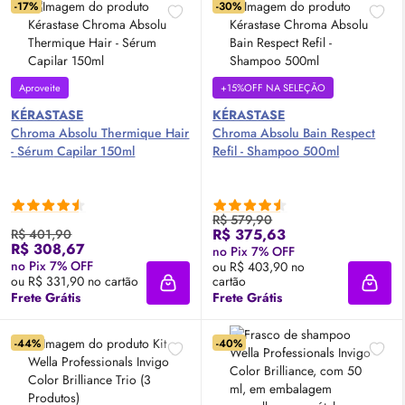
-17%
-30%
Aproveite
+15%OFF NA SELEÇÃO
KÉRASTASE
KÉRASTASE
Chroma Absolu Thermique Hair
Chroma Absolu Bain Respect
-
Sérum
Capilar 150ml
Refil - Shampoo 500ml
R$ 579,90
R$ 375,63
R$ 401,90
R$ 308,67
no Pix 7% OFF
no Pix 7% OFF
ou R$ 403,90 no
ou R$ 331,90 no cartão
cartão
Adicionar à sacola
Adici
Frete Grátis
Frete Grátis
-44%
-40%