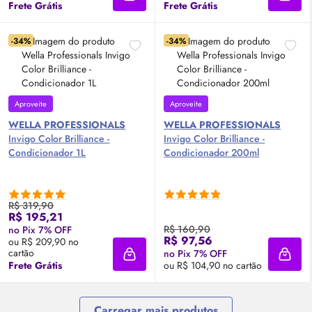
Adicionar à sacola
Adici
Frete Grátis
Frete Grátis
-34%
-34%
Aproveite
Aproveite
WELLA PROFESSIONALS
WELLA PROFESSIONALS
Invigo Color Brilliance -
Invigo Color Brilliance -
Condicionador 1L
Condicionador 200ml
R$ 319,90
R$ 195,21
R$ 160,90
no Pix 7% OFF
R$ 97,56
ou R$ 209,90 no
cartão
no Pix 7% OFF
Adicionar à sacola
Adici
Frete Grátis
ou R$ 104,90 no cartão
Carregar mais produtos