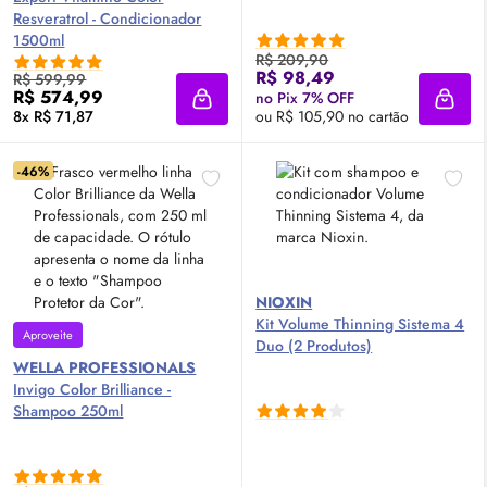
Resveratrol - Condicionador
1500ml
R$ 209,90
R$ 98,49
R$ 599,99
R$ 574,99
no Pix 7% OFF
Adicionar à sacola
Adici
8x R$ 71,87
ou R$ 105,90 no cartão
-46%
NIOXIN
Kit Volume Thinning Sistema 4
Aproveite
Duo (2 Produtos)
WELLA PROFESSIONALS
Invigo Color Brilliance -
Shampoo 250ml