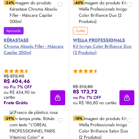
-24%
-40%
Aproveite
Outlet
KÉRASTASE
WELLA PROFESSIONALS
Chroma Absolu Filler - Máscara
Kit Invigo Color Brilliance Duo
Capilar 200ml
(2 Produtos)
R$ 572,90
R$ 404,46
R$ 313,80
no Pix 7% OFF
R$ 173,72
ou R$ 434,90 no
cartão
no Pix 7% OFF
Adicionar à sacola
Adici
Frete Grátis
ou R$ 186,80 no cartão
-29%
-18%