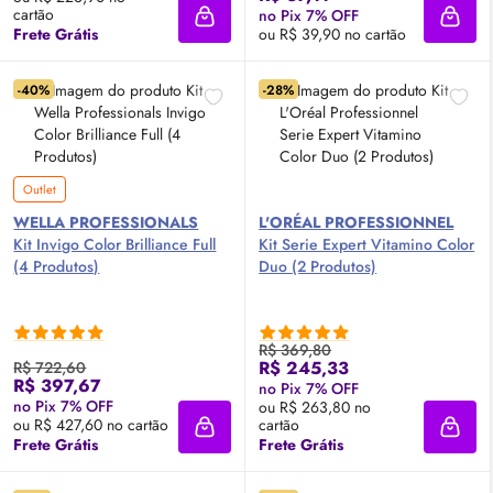
cartão
no Pix 7% OFF
Adicionar à sacola
Adici
Frete Grátis
ou R$ 39,90 no cartão
-40%
-28%
Outlet
WELLA PROFESSIONALS
L'ORÉAL PROFESSIONNEL
Kit Invigo Color Brilliance Full
Kit Serie Expert Vitamino Color
(4 Produtos)
Duo (2 Produtos)
R$ 369,80
R$ 245,33
R$ 722,60
R$ 397,67
no Pix 7% OFF
no Pix 7% OFF
ou R$ 263,80 no
ou R$ 427,60 no cartão
cartão
Adicionar à sacola
Adici
Frete Grátis
Frete Grátis