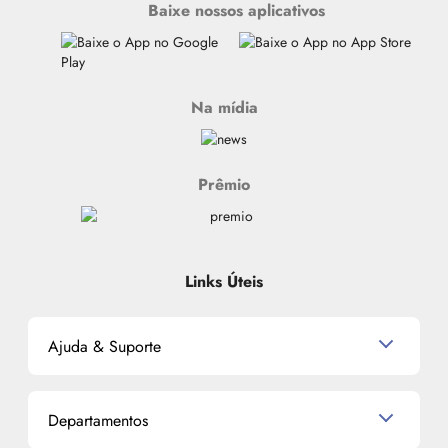
Baixe nossos aplicativos
Na mídia
Prêmio
Links Úteis
Ajuda & Suporte
Relacionamento com o Cliente
Departamentos
Política de Devolução