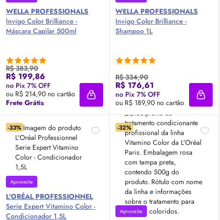
WELLA PROFESSIONALS
WELLA PROFESSIONALS
Invigo Color Brilliance -
Invigo Color Brilliance -
Máscara Capilar 500ml
Shampoo 1L
R$ 383,90
R$ 199,86
R$ 334,90
R$ 176,61
no Pix 7% OFF
ou R$ 214,90 no cartão
no Pix 7% OFF
Adicionar à sacola
Adici
Frete Grátis
ou R$ 189,90 no cartão
-33%
-32%
Aproveite
L'ORÉAL PROFESSIONNEL
Serie Expert Vitamino Color -
Aproveite
Condicionador 1,5L