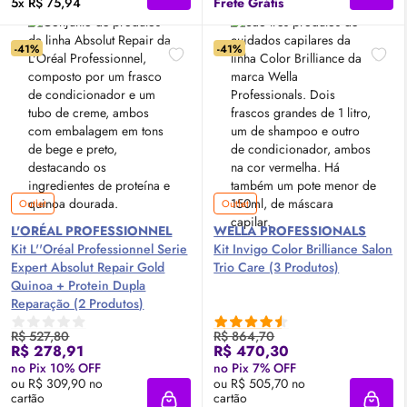
5x R$ 75,94
Frete Grátis
-41%
-41%
Outlet
Outlet
L'ORÉAL PROFESSIONNEL
WELLA PROFESSIONALS
Kit L''Oréal Professionnel Serie
Kit Invigo Color Brilliance Salon
Expert Absolut Repair Gold
Trio Care (3 Produtos)
Quinoa + Protein Dupla
Reparação (2 Produtos)
R$ 527,80
R$ 864,70
R$ 278,91
R$ 470,30
no Pix 10% OFF
no Pix 7% OFF
ou R$ 309,90 no
ou R$ 505,70 no
cartão
cartão