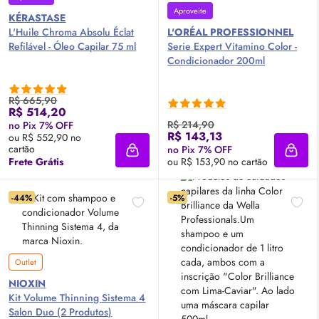
Aproveite
KÉRASTASE
L'Huile Chroma Absolu Éclat
L'ORÉAL PROFESSIONNEL
Refilável - Óleo Capilar 75 ml
Serie Expert Vitamino Color -
Condicionador 200ml
R$ 665,90
R$ 514,20
R$ 214,90
no Pix 7% OFF
R$ 143,13
ou R$ 552,90 no
cartão
no Pix 7% OFF
Adicionar à sacola
Adici
Frete Grátis
ou R$ 153,90 no cartão
-44%
-5%
Outlet
NIOXIN
Kit Volume Thinning Sistema 4
Salon Duo (2 Produtos)