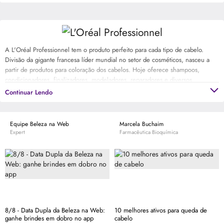
A L'Oréal Professionnel tem o produto perfeito para cada tipo de cabelo.
Divisão da gigante francesa líder mundial no setor de cosméticos, nasceu a
partir de produtos para coloração dos cabelos. Hoje oferece shampoos,
condicionadores, finalizadores, modeladores, reparadores e diversos
tratamentos de cabelo, além das colorações. Sinta a diferença dos produtos
Continuar Lendo
profissionais e tenha fios sempre mais bonitos.
Equipe Beleza na Web
Marcela Buchaim
Expert
Farmacêutica Bioquímica
8/8 - Data Dupla da Beleza na Web:
10 melhores ativos para queda de
ganhe brindes em dobro no app
cabelo