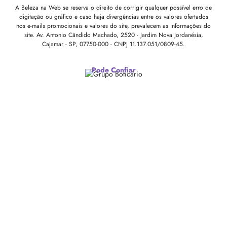
A Beleza na Web se reserva o direito de corrigir qualquer possível erro de
digitação ou gráfico e caso haja divergências entre os valores ofertados
nos e-mails promocionais e valores do site, prevalecem as informações do
site.
Av. Antonio Cândido Machado, 2520 - Jardim Nova Jordanésia,
Cajamar - SP, 07750-000 -
CNPJ 11.137.051/0809-45.
Pode Confiar