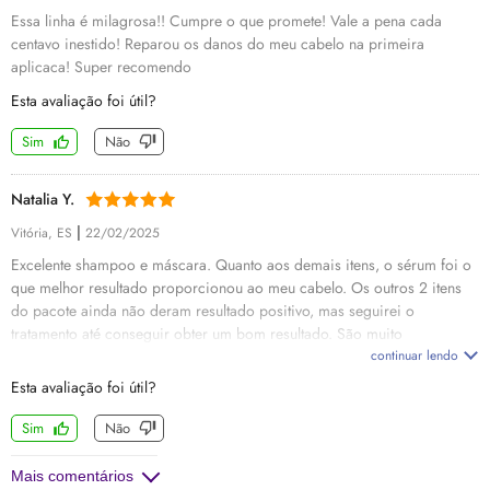
Essa linha é milagrosa!! Cumpre o que promete! Vale a pena cada
centavo inestido! Reparou os danos do meu cabelo na primeira
aplicaca! Super recomendo
Esta avaliação foi útil?
Sim
Não
Natalia Y.
|
Vitória, ES
22/02/2025
Excelente shampoo e máscara. Quanto aos demais itens, o sérum foi o
que melhor resultado proporcionou ao meu cabelo. Os outros 2 itens
do pacote ainda não deram resultado positivo, mas seguirei o
tratamento até conseguir obter um bom resultado. São muito
perfumados e deixam o cabelo bem sedosos.
continuar lendo
Esta avaliação foi útil?
Sim
Não
Mais comentários