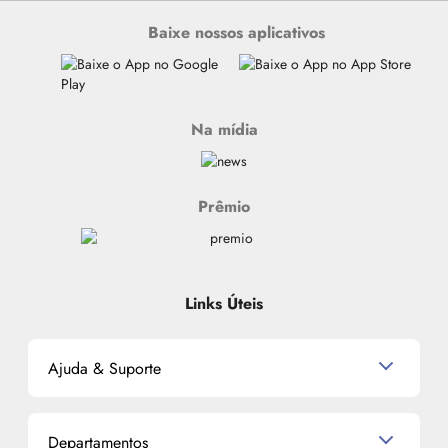
Baixe nossos aplicativos
Na mídia
Prêmio
Links Úteis
Ajuda & Suporte
Relacionamento com o Cliente
Departamentos
Política de Devolução