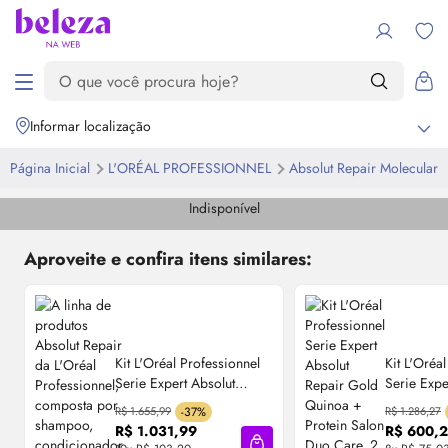
Informar localização
Página Inicial
L'ORÉAL PROFESSIONNEL
Absolut Repair Molecular
Indisponível
Aproveite e confira itens similares:
Kit L'Oréal Professionnel
Kit L'Oréa
Serie Expert Absolut
Serie Expe
Repair Omega-9 + Protein
Repair Go
R$ 1.655,99
-37%
R$ 1.286,27
Four Intense (4 Produtos)
Protein Sa
R$ 1.031,99
R$ 600,2
Produtos)