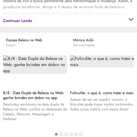
filosofia da Vult a busca permanente pela transformação e mudança. Assim, é
guiada por tendências, design e o desejo de se tornar fonte de beleza e
realização. A grande Missão da Vult Cosmética é oferecer ao universo
feminino a possibilidade de ter produtos de beleza sofisticados, inovadores e
Continuar Lendo
acessíveis. Transformar e valorizar a beleza e o bem-estar de cada indivíduo,
conforme suas características e preferências.
Equipe Beleza na Web
Mônica Aribi
Expert
Dermatologista
8/8 - Data Dupla da Beleza na Web:
Foliculite: o que é, como tratar e mais
ganhe brindes em dobro no app
Apesar de ser um quadro comum, a
Descontos exclusivos na data dupla da
foliculite pode trazer muitos incômodos.
Beleza na Web: confira os destaques de
Saiba como tratá-la com essas dicas!
Cabelo,
Skincare
, Maquiagem e
Perfume!