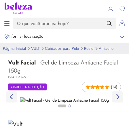
Informar localização
Página Inicial
VULT
Cuidados para Pele
Rosto
Antiacne
Vult Facial
- Gel de Limpeza Antiacne Facial
150g
Cód. Z51365
(14)
+15%OFF NA SELEÇÃO