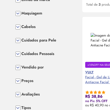
Total de
3
produ
Maquiagem
Cabelos
Cuidados para Pele
Cuidados Pessoais
+15%OFF NA SEL
Vendido por
VULT
Facial - Gel de 
Preços
Antiacne Facial
Avaliações
Compre
R$ 38,86
no Pix 5% OFF
ou R$ 40,90 no 
Tipos