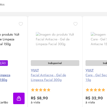
tos
EÇÃO
Indisponível
Ind
VULT
VULT
Limpeza
Facial Antiacne - Gel de
Care - Gel Se
 150g
Limpeza Facial 300g
15g
 Agora ❯
Avise-me
Av
R$ 58,90
R$ 32,90
Adicionar à sacola
cartão
à vista
à vista