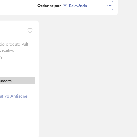
Ordenar por
isponível
cativo Antiacne
ise-me