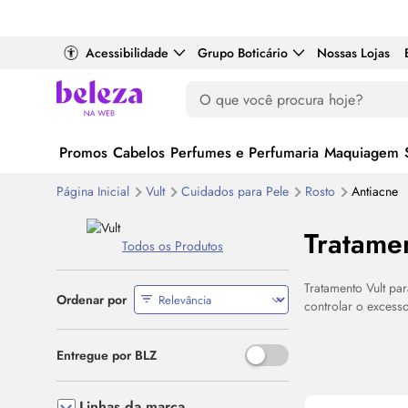
Acessibilidade
Grupo Boticário
Nossas Lojas
Promos
Cabelos
Perfumes e Perfumaria
Maquiagem
Página Inicial
Vult
Cuidados para Pele
Rosto
Antiacne
Tratame
Todos os Produtos
Tratamento Vult pa
Ordenar por
controlar o excess
Use o espaço ou Enter para al
Entregue por BLZ
Linhas da marca