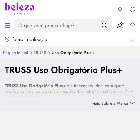
Informar localização
Página Inicial
TRUSS
Uso Obrigatório Plus +
TRUSS Uso Obrigatório Plus+
TRUSS Uso Obrigatório Plus+
é o tratamento ideal para quem
precisa de uma recuperação intensiva dos cabelos danificados. Com
uma fórmula ainda mais potente, ele repara profundamente a fibra
Mais Sobre a Marca
capilar, restaurando proteínas e nutrientes essenciais para fios mais
fortes, saudáveis e brilhantes.
Perfeito para cabelos quimicamente tratados, descoloridos ou
fragilizados pelo uso frequente de calor e agentes externos,
TRUSS
Uso Obrigatório Plus+
reduz a porosidade, previne a quebra e