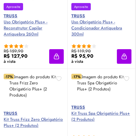
Aproveite
Aproveite
TRUSS
TRUSS
Uso Obrigatório Plus+ -
Uso Obrigatório Plus+ -
Reconstrutor Capilar
Condicionador Antiquebra
Antiquebra 260ml
300ml
R$ 159,90
R$ 119,90
R$ 127,90
R$ 95,90
Adicionar à sacola
Adici
à vista
à vista
-17%
-17%
TRUSS
TRUSS
Kit Truss Spa Obrigatório Plus+
Kit Truss Frizz Zero Obrigatório
(2 Produtos)
Plus+ (2 Produtos)