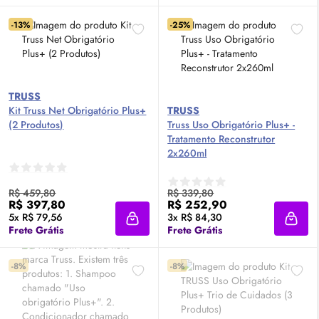
-13%
-25%
TRUSS
Kit Truss Net Obrigatório Plus+
TRUSS
(2 Produtos)
Truss Uso Obrigatório Plus+ -
Tratamento Reconstrutor
2x260ml
R$ 459,80
R$ 339,80
R$ 397,80
R$ 252,90
5x R$ 79,56
3x R$ 84,30
Adicionar à sacola
Adici
Frete Grátis
Frete Grátis
-8%
-8%