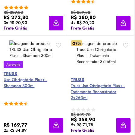
R$ 329,80
R$ 339,80
R$ 272,80
R$ 280,80
3x R$ 90,93
4x R$ 70,20
Adicionar à sacola
Adici
Frete Grátis
Frete Grátis
-29%
Aproveite
TRUSS
Uso Obrigatório Plus+ -
TRUSS
Shampoo 300ml
Truss Uso Obrigatório Plus+ -
Tratamento Reconstrutor
3x260ml
R$ 509,70
R$ 358,90
R$ 169,77
5x R$ 71,78
Adicionar à sacola
Adici
2x R$ 84,89
Frete Grátis