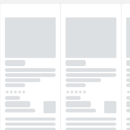
melhora a maciez e a penteabilidade desde a primeira aplicação. Se
você quer cabelos mais resistentes, hidratados e protegidos contra
danos futuros,
TRUSS Uso Obrigatório Plus+
é o cuidado essencial
que não pode faltar na sua rotina!