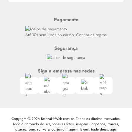
Alterar Senha
Últimas
Meus Pedidos
Resenhas
Pagamento
Alto luxo
Siga nosso canal no Whatsapp
Até 10x sem juros no cartão. Confira as regras
Segurança
Siga a empresa nas redes
Copyright © 2026 BelezaNaWeb.com.br. Todos os direitos reservados.
Todo o conteúdo do site, todas as fotos, imagens, logotipos, marcas,
dizeres, som, software, conjunto imagem, layout, trade dress, aqui