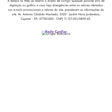
A Beleza na Web se reserva o direito de corrigir qualquer possível erro de
digitação ou gráfico e caso haja divergências entre os valores ofertados
nos e-mails promocionais e valores do site, prevalecem as informações do
site.
Av. Antonio Cândido Machado, 2520 - Jardim Nova Jordanésia,
Cajamar - SP, 07750-000 -
CNPJ 11.137.051/0809-45.
Pode Confiar