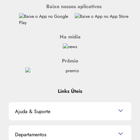
Baixe nossos aplicativos
Na mídia
Prêmio
Links Úteis
Ajuda & Suporte
Relacionamento com o Cliente
Departamentos
Política de Devolução