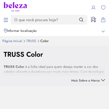
Informar localização
Página Inicial
TRUSS
Color
TRUSS Color
TRUSS Color
é a linha ideal para quem deseja manter a cor dos
cabelos vibrante e duradoura por muito mais tempo. Com tecnologia
avançada, ela protege os fios contra o desbotamento, preservando a
Mais Sobre a Marca
intensidade da cor enquanto hidrata e fortalece a fibra capilar.
Sua fórmula contém antioxidantes e ativos que garantem brilho
intenso, maciez e proteção contra agressões externas, como raios UV
e calor térmico. Além disso,
TRUSS Color
sela as cutículas, evitando
o ressecamento e deixando os cabelos saudáveis e radiantes. Com