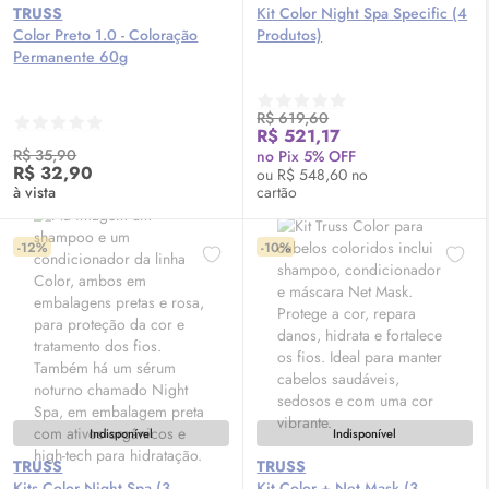
TRUSS
Kit Color Night Spa Specific (4
Color Preto 1.0 - Coloração
Produtos)
Permanente 60g
R$ 619,60
R$ 521,17
R$ 35,90
no Pix 5% OFF
R$ 32,90
ou R$ 548,60 no
à vista
cartão
-12%
-10%
Indisponível
Indisponível
TRUSS
TRUSS
Kits Color Night Spa (3
Kit Color + Net Mask (3