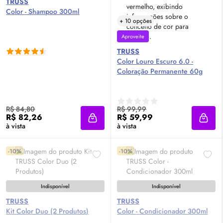
TRUSS
Color - Shampoo 300ml
+ 10 opções
Aproveite
TRUSS
Color Louro Escuro 6.0 -
Coloração Permanente 60g
R$ 84,80
R$ 99,99
R$ 82,26
R$ 59,99
Adicionar à sacola
Adici
à vista
à vista
-10%
-10%
Indisponível
Indisponível
TRUSS
TRUSS
Kit Color Duo (2 Produtos)
Color - Condicionador 300ml