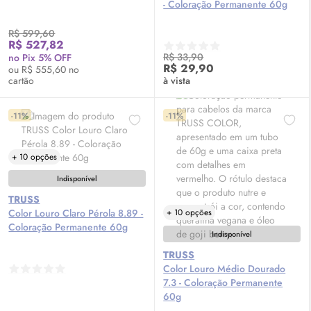
- Coloração Permanente 60g
R$ 599,60
R$ 527,82
R$ 33,90
no Pix 5% OFF
R$ 29,90
ou R$ 555,60 no
cartão
à vista
-11%
-11%
+ 10 opções
Indisponível
TRUSS
Color Louro Claro Pérola 8.89 -
+ 10 opções
Coloração Permanente 60g
Indisponível
TRUSS
Color Louro Médio Dourado
7.3 - Coloração Permanente
60g