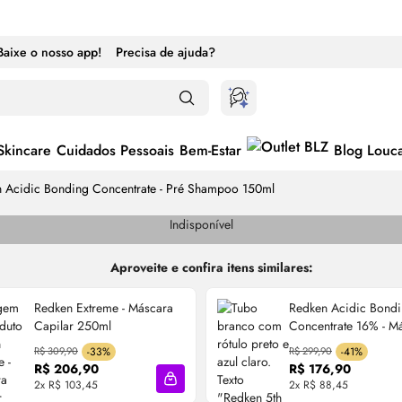
Baixe o nosso app!
Precisa de ajuda?
Skincare
Cuidados Pessoais
Bem-Estar
Blog Louc
 Acidic Bonding Concentrate - Pré Shampoo 150ml
Indisponível
Aproveite e confira itens similares:
Redken Extreme - Máscara
Redken Acidic Bond
Capilar 250ml
Concentrate 16% - M
Capilar 250ml
R$ 309,90
-33%
R$ 299,90
-41%
R$ 206,90
R$ 176,90
2x R$ 103,45
2x R$ 88,45
cola
Adicionar à sacola