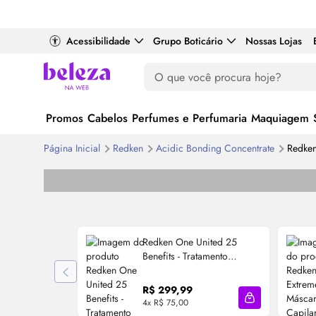
Acessibilidade
Grupo Boticário
Nossas Lojas
Promos
Cabelos
Perfumes e Perfumaria
Maquiagem
Página Inicial
Redken
Acidic Bonding Concentrate
Redken
Redken One United 25
Benefits - Tratamento
Multibenefícios 150ml
R$ 299,99
4x R$ 75,00
Adicionar à sa