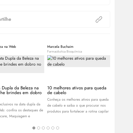
tilhe
eza na Web
Marcela Buchaim
Marcela Buc
Farmacêutica Bioquímica
Farmacêutica 
a Dupla da Beleza na
10 melhores ativos para queda
Foliculite
he brindes em dobro
de cabelo
que é e c
Conheça os melhores ativos para queda
Do diagnósti
xclusivos na data dupla da
de cabelo e saiba o que procurar nos
tricologista 
eb: confira os destaques de
produtos para fortalecer a rotina capilar
as suas dúvid
ncare
, Maquiagem e
Vem ver!