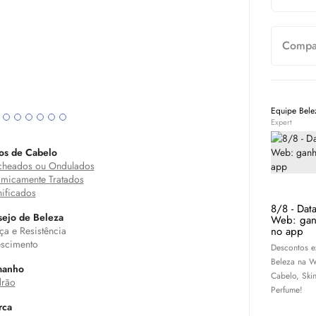
Compar
Equipe Bel
Expert
os de Cabelo
heados ou Ondulados
micamente Tratados
ificados
8/8 - Dat
ejo de Beleza
Web: gan
no app
ça e Resistência
scimento
Descontos e
Beleza na W
manho
Cabelo,
Ski
rão
Perfume!
rca