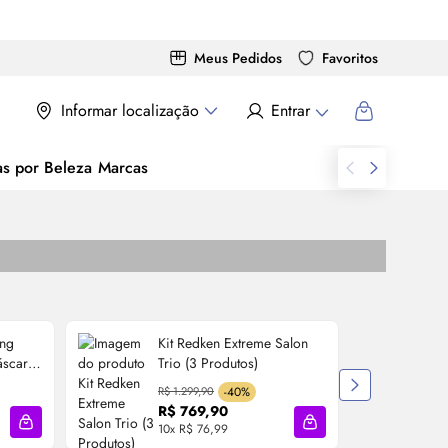
Meus Pedidos
Favoritos
Informar localização
Entrar
as por Beleza
Marcas
ing
Kit Redken Extreme Salon
áscara
Trio (3 Produtos)
R$ 1.299,90
-40%
R
R$ 769,90
10x R$ 76,99
1
Adicionar à sacola
Adicionar à sacola