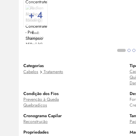
+ 4
Cod:
20051639
Categorias
Tip
Cac
Cabelos
Tratamento
Qui
Dan
Condição dos Fios
Des
Prevenção à Queda
For
Quebradiços
Cre
Cronograma Capilar
Ta
Reconstrução
Pad
Propriedades
Ma