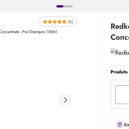
(6)
Redk
Conc
Produto
Co