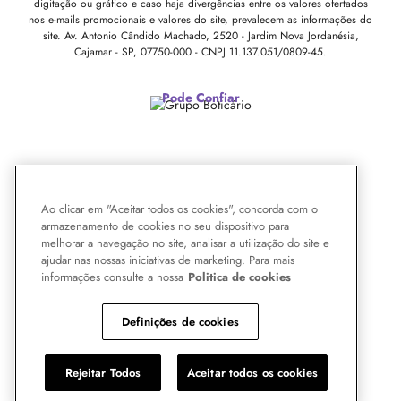
digitação ou gráfico e caso haja divergências entre os valores ofertados
nos e-mails promocionais e valores do site, prevalecem as informações do
site.
Av. Antonio Cândido Machado, 2520 - Jardim Nova Jordanésia,
Cajamar - SP, 07750-000 -
CNPJ 11.137.051/0809-45.
Pode Confiar
Ao clicar em "Aceitar todos os cookies", concorda com o
armazenamento de cookies no seu dispositivo para
melhorar a navegação no site, analisar a utilização do site e
ajudar nas nossas iniciativas de marketing. Para mais
informações consulte a nossa
Politica de cookies
Definições de cookies
Rejeitar Todos
Aceitar todos os cookies