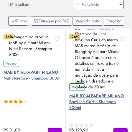
(16 resultados)
Filtros
Entregue por BLZ
Vendido por
Preços
-16%
-26%
Vegano
MAB BY ALFAPARF MILANO
Nutri Restore - Shampoo 300ml
Vegano
MAB BY ALFAPARF MILANO
Brazilian Curls - Shampoo
300ml
R$ 81,02
R$ 128,90