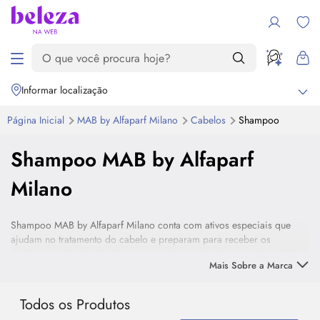
Informar localização
Página Inicial
MAB by Alfaparf Milano
Cabelos
Shampoo
Shampoo MAB by Alfaparf
Milano
Shampoo MAB by Alfaparf Milano conta com ativos especiais que
ajudam no tratamento do cabelo e preparam para receber os
próximos cuidados. Confira aqui a seleção de shampoos da MAB by
Mais Sobre a Marca
Alfaparf.
Todos os Produtos