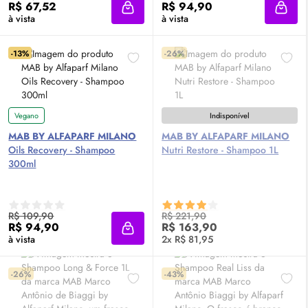
R$ 67,52
R$ 94,90
Adicionar à sacola
Adici
à vista
à vista
-13%
-26%
Vegano
Indisponível
MAB BY ALFAPARF MILANO
MAB BY ALFAPARF MILANO
Oils Recovery - Shampoo
Nutri Restore - Shampoo 1L
300ml
R$ 109,90
R$ 221,90
R$ 94,90
R$ 163,90
Adicionar à sacola
à vista
2x R$ 81,95
-26%
-43%