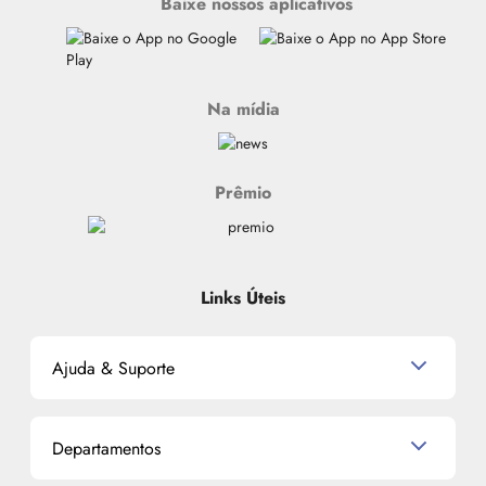
Baixe nossos aplicativos
Na mídia
Prêmio
Links Úteis
Ajuda & Suporte
Relacionamento com o Cliente
Departamentos
Política de Devolução
Política de Privacidade