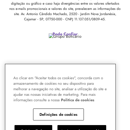
digitação ou gráfico e caso haja divergências entre os valores ofertados
nos e-mails promocionais e valores do site, prevalecem as informações do
site.
Av. Antonio Cândido Machado, 2520 - Jardim Nova Jordanésia,
Cajamar - SP, 07750-000 -
CNPJ 11.137.051/0809-45.
Pode Confiar
Ao clicar em "Aceitar todos os cookies", concorda com o
armazenamento de cookies no seu dispositivo para
melhorar a navegação no site, analisar a utilização do site e
ajudar nas nossas iniciativas de marketing. Para mais
informações consulte a nossa
Politica de cookies
Definições de cookies