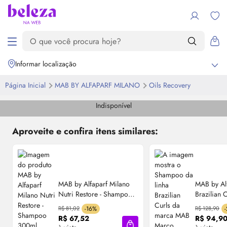
Informar localização
Página Inicial
MAB BY ALFAPARF MILANO
Oils Recovery
Indisponível
Aproveite e confira itens similares:
MAB by Alfaparf Milano
MAB by Al
Nutri Restore - Shampoo
Brazilian 
300ml
300ml
R$ 81,02
-16%
R$ 128,90
R$ 67,52
R$ 94,9