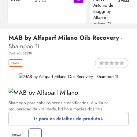
à vista
à vista
Adicionar à sacola
MAB by Alfaparf Milano Oils Recovery
-
Shampoo 1L
Cód. 20066238
Outlet
Shampoo para cabelos secos e danificados. Auxilia na
recuperação da vitalidade, brilho e maciez dos fios.
Ir para os detalhes do produto
300ml
1l