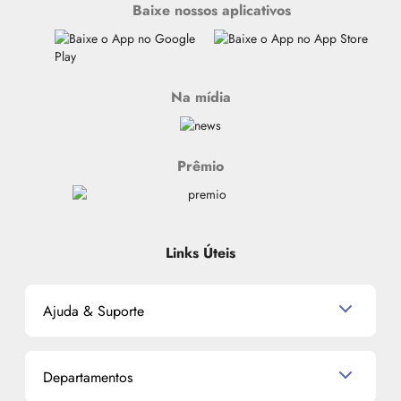
Baixe nossos aplicativos
Na mídia
Prêmio
Links Úteis
Ajuda & Suporte
Relacionamento com o Cliente
Departamentos
Política de Devolução