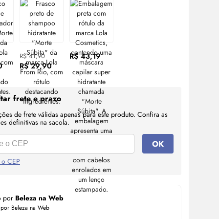
R$ 43,19
R$ 41,90
0
R$ 29,90
tar frete e prazo
ções de frete válidas apenas para este produto. Confira as
s definitivas na sacola.
OK
 o CEP
o por
Beleza na Web
 por Beleza na Web