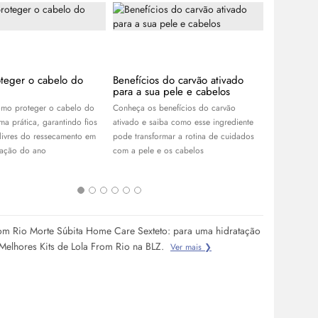
teger o cabelo do
Benefícios do carvão ativado
APP Day B
para a sua pele e cabelos
descontos
R$100 no
mo proteger o cabelo do
Conheça os benefícios do carvão
Aproveite o
ma prática, garantindo fios
ativado e saiba como esse ingrediente
Garanta os 
 livres do ressecamento em
pode transformar a rotina de cuidados
skincare
, pe
tação do ano
com a pele e os cabelos
cabelos, e r
melhores ofe
rom Rio Morte Súbita Home Care Sexteto: para uma hidratação
Melhores Kits de Lola From Rio na BLZ.
Ver mais ❯