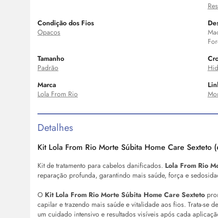
Res
Condição dos Fios
Des
Opacos
Mac
For
Tamanho
Cro
Padrão
Hid
Marca
Lin
Lola From Rio
Mor
Detalhes
Kit Lola From Rio Morte Súbita Home Care Sexteto (
Kit de tratamento para cabelos danificados.
Lola From Rio M
reparação profunda, garantindo mais saúde, força e sedosida
O
Kit Lola From Rio Morte Súbita Home Care Sexteto
prom
capilar e trazendo mais saúde e vitalidade aos fios. Trata-se 
um cuidado intensivo e resultados visíveis após cada aplicaç