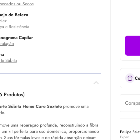
secados ou Secos
ejo de Beleza
iez
ça e Resistência
nograma Capilar
ratação
ha
te Súbita
Co
6 Produtos)
Compar
orte Súbita Home Care Sexteto
promove uma
de.
ove uma reparação profunda, reconstruindo a fibra
de um kit perfeito para uso doméstico, proporcionando
Equipe Bel
ão. Suas fórmulas leves e de rápida absorção deixam
Expert