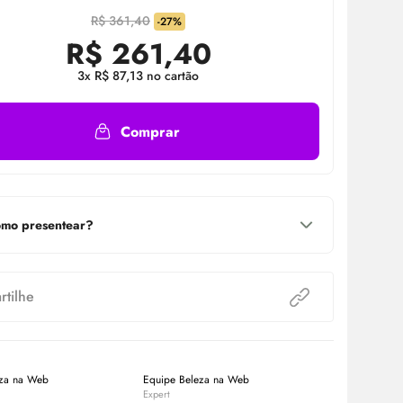
R$ 361,40
-27%
R$
261,40
3x R$ 87,13 no cartão
Comprar
mo presentear?
tilhe
eza na Web
Equipe Beleza na Web
Beleza na W
Expert
Expert