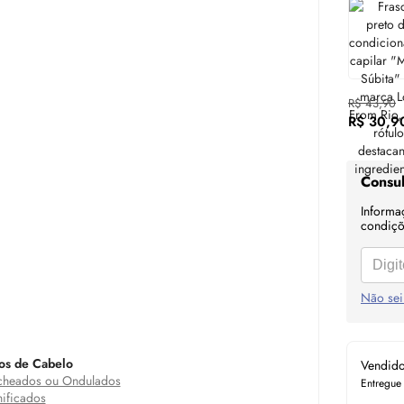
R$ 43,90
R$ 30,9
Consul
Informa
condiçõe
Não sei
os de Cabelo
Vendid
heados ou Ondulados
Entregue
ificados