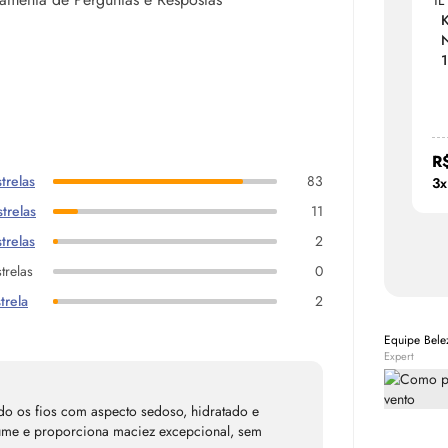
K
N
1
R
trelas
83
3x
trelas
11
trelas
2
trelas
0
trela
2
Equipe Bel
Expert
do os fios com aspecto sedoso, hidratado e
lume e proporciona maciez excepcional, sem