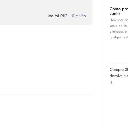
Como pro
vento
Isto foi útil?
Sim
Não
Descubra co
vento de for
alinhados e
qualquer es
Compre Sha
devolve a
❯