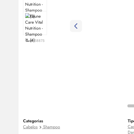
Cod:
58875
Categorias
Tip
Cac
Cabelos
Shampoo
Dan