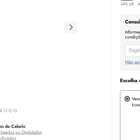
49% off
4
Consul
Informa
condiçõe
Não sei
Escolha 
Ven
Entr
os de Cabelo
heados ou Ondulados
ificados