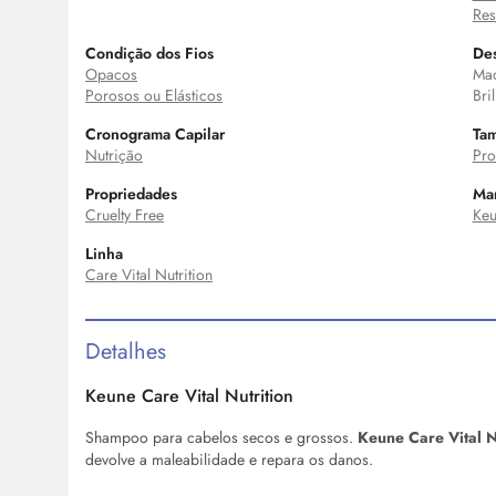
Res
Condição dos Fios
Des
Opacos
Mac
Porosos ou Elásticos
Bri
Cronograma Capilar
Ta
Nutrição
Pro
Propriedades
Ma
Cruelty Free
Ke
Linha
Care Vital Nutrition
Detalhes
Keune Care Vital Nutrition
Shampoo para cabelos secos e grossos.
Keune Care Vital N
devolve a maleabilidade e repara os danos.