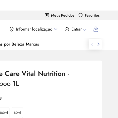
Meus Pedidos
Favoritos
Informar localização
Entrar
as por Beleza
Marcas
 Care Vital Nutrition
-
poo 1L
300ml
80ml