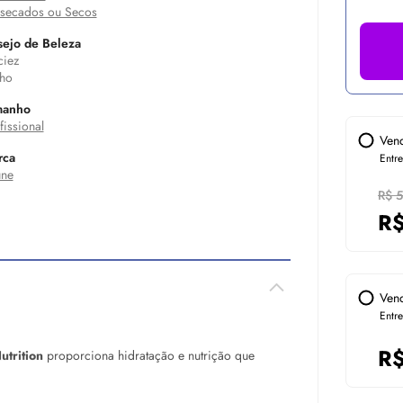
secados ou Secos
ejo de Beleza
iez
lho
manho
fissional
Ven
rca
Entr
une
R$ 
R
Ven
Entr
R
utrition
proporciona hidratação e nutrição que