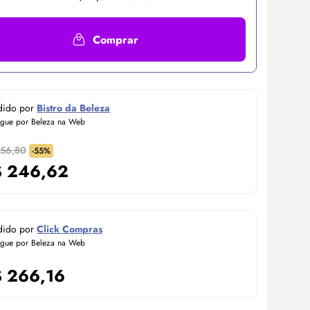
Comprar
dido por
Bistro da Beleza
egue por Beleza na Web
556,80
-55%
$
246,62
dido por
Click Compras
egue por Beleza na Web
$
266,16