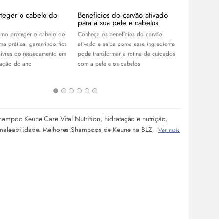
teger o cabelo do
Benefícios do carvão ativado
APP Day B
para a sua pele e cabelos
descontos
R$100 no
mo proteger o cabelo do
Conheça os benefícios do carvão
Aproveite o
ma prática, garantindo fios
ativado e saiba como esse ingrediente
Garanta os 
 livres do ressecamento em
pode transformar a rotina de cuidados
skincare
, pe
tação do ano
com a pele e os cabelos
cabelos, e r
melhores ofe
mpoo Keune Care Vital Nutrition, hidratação e nutrição,
 maleabilidade. Melhores Shampoos de Keune na BLZ.
Ver mais