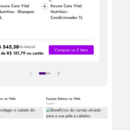
eune Care Vital
Keune Care Vital
Keune Car
utrition - Shampoo
Nutrition -
Nutrition
L
Condicionador 1L
1L
$ 545,38
R$ 555,
R$ 980,02
Comprar os 2 itens
 de R$ 181,79 no cartão
3x de R$ 1
eza na Web
Equipe Beleza na Web
Beleza na W
Expert
Expert