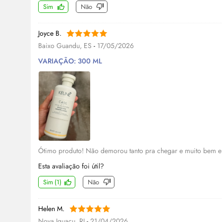
Sim
Não
Joyce B.
Baixo Guandu, ES
-
17/05/2026
VARIAÇÃO: 300 ML
Ótimo produto! Não demorou tanto pra chegar e muito bem 
Esta avaliação foi útil?
Sim
(
1
)
Não
Helen M.
Nova Iguaçu, RJ
-
21/04/2026