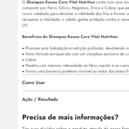
O
Shampoo Keune Care Vital Nutrition
conta com uma nova
composto por Ferro, Silício, Magnésio, Zinco e Cobre, que pe
couro cabeludo para devolver a vitalidade dos fios e formar u
recuperar a vitalidade, o cabelo ganha proteção contra o res
UV.
Benefícios do
Shampoo Keune Care Vital Nutrition:
▸ Promove uma hidratação e nutrição profunda, devolvendo ins
▸ Nova fórmula enriquecida com um complexo exclusivo de cinco
e Cobre;
▸ Penetra com máxima intensidade na fibra capilar e no cour
▸ Forma uma barreira protetora invisível ao redor das áreas f
Como Usar
Ação / Resultado
Precisa de mais informações?
Tire suas dúvidas sobre o produto através da nossa fe