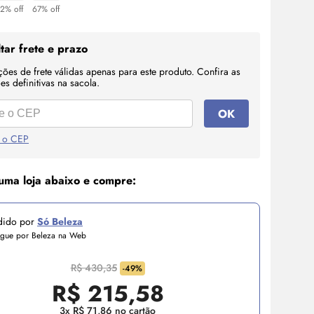
2% off
67% off
tar frete e prazo
ções de frete válidas apenas para este produto. Confira as
s definitivas na sacola.
OK
 o CEP
uma loja abaixo e compre:
dido por
Só Beleza
egue por Beleza na Web
R$ 430,35
-49%
R$
215,58
3x R$ 71,86 no cartão