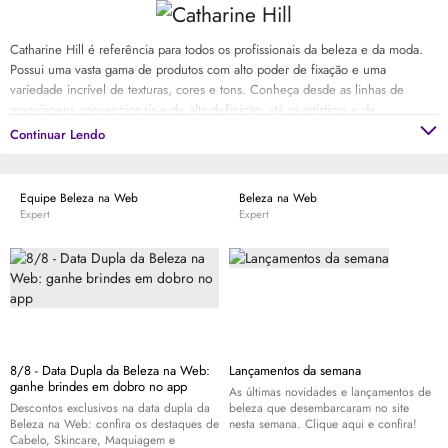
Catharine Hill é referência para todos os profissionais da beleza e da moda.
Possui uma vasta gama de produtos com alto poder de fixação e uma
variedade incrível de texturas, cores e tons. Conheça desde as linhas de
maquiagens convencionais e de alta definição, até as artísticas e de
caracterização. Experimente aqui Catharine Hill e descubra o porquê a marca
Continuar Lendo
é considerada a melhor escola de maquiagem do país.
Equipe Beleza na Web
Beleza na Web
Expert
Expert
8/8 - Data Dupla da Beleza na Web:
Lançamentos da semana
ganhe brindes em dobro no app
As últimas novidades e lançamentos de
Descontos exclusivos na data dupla da
beleza que desembarcaram no site
Beleza na Web: confira os destaques de
nesta semana. Clique aqui e confira!
Cabelo,
Skincare
, Maquiagem e