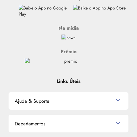
Na mídia
Prêmio
Links Úteis
Ajuda & Suporte
Relacionamento com o Cliente
Departamentos
Política de Devolução
Política de Privacidade