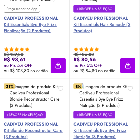
Preço menor no App
+15%OFF NA SELEÇÃO
CADIVEU PROFESSIONAL
CADIVEU PROFESSIONAL
Kit Essentials Bye Bye Frizz
Kit Essentials Hair Remedy (2
Finalização (2 Produtos)
Produtos)
R$ 137,80
R$ 106,80
R$ 98,61
R$ 80,56
no Pix 5% OFF
no Pix 5% OFF
Adicionar à sacola
Adici
ou R$ 103,80 no cartão
ou R$ 84,80 no cartão
-21%
-8%
+15%OFF NA SELEÇÃO
+15%OFF NA SELEÇÃO
CADIVEU PROFESSIONAL
CADIVEU PROFESSIONAL
Kit Blonde Reconstructor Care
Kit Essentials Bye Bye Frizz
(3 Produtos)
Nutrição (3 Produtos)