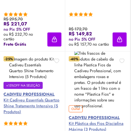
R$ 295,70
R$ 221,07
R$ 172,70
no Pix 5% OFF
R$ 149,82
ou R$ 232,70 no
cartão
no Pix 5% OFF
Adicionar à sacola
Adici
Frete Grátis
ou R$ 157,70 no cartão
-25%
-40%
+15%OFF NA SELEÇÃO
CADIVEU PROFESSIONAL
Kit Cadiveu Essentials Quartzo
Shine Tratamento Intensivo (5
Outlet
Produtos)
CADIVEU PROFESSIONAL
Kit Plástica dos Fios Disciplina
Máxima (3 Produtos)