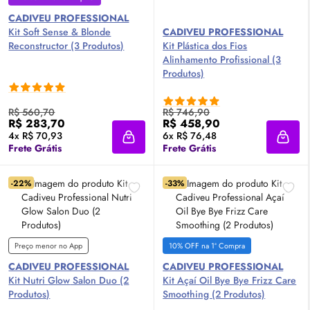
CADIVEU PROFESSIONAL
Kit Soft Sense & Blonde
CADIVEU PROFESSIONAL
Reconstructor (3 Produtos)
Kit Plástica dos Fios
Alinhamento Profissional (3
Produtos)
R$ 560,70
R$ 746,90
R$ 283,70
R$ 458,90
4x R$ 70,93
6x R$ 76,48
Adicionar à sacola
Adici
Frete Grátis
Frete Grátis
-22%
-33%
Preço menor no App
10% OFF na 1ª Compra
CADIVEU PROFESSIONAL
CADIVEU PROFESSIONAL
Kit Nutri
Glow
Salon Duo (2
Kit Açaí
Oil
Bye Bye Frizz Care
Produtos)
Smoothing (2 Produtos)