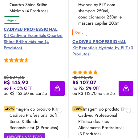
Vegano
CADIVEU PROFESSIONAL
Outlet
Kit Cadiveu Essentials Quartzo
Shine Brilho Máximo (4
CADIVEU PROFESSIONAL
Produtos)
Kit Essentials Hydrate by BLZ (3
Produtos)
R$ 204,60
R$ 196,70
R$ 145,92
R$ 107,07
no Pix 5% OFF
no Pix 5% OFF
Adicionar à sacola
Adici
ou R$ 153,60 no cartão
ou R$ 112,70 no cartão
-49%
-38%
+15%OFF NA SELEÇÃO