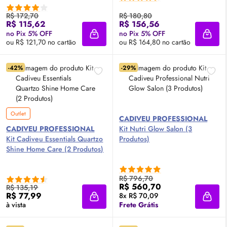
R$ 172,70
R$ 180,80
R$ 115,62
R$ 156,56
no Pix 5% OFF
no Pix 5% OFF
Adicionar à sacola
Adici
ou R$ 121,70 no cartão
ou R$ 164,80 no cartão
-42%
-29%
Outlet
CADIVEU PROFESSIONAL
CADIVEU PROFESSIONAL
Kit Nutri
Glow
Salon (3
Kit Cadiveu Essentials Quartzo
Produtos)
Shine Home Care (2 Produtos)
R$ 796,70
R$ 560,70
R$ 135,19
R$ 77,99
8x R$ 70,09
Adicionar à sacola
Adici
à vista
Frete Grátis