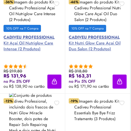
-36%
-46%
10% OFF na 1ª Compra
10% OFF na 1ª Compra
CADIVEU PROFESSIONAL
CADIVEU PROFESSIONAL
Kit Açaí
Oil
Nutriglow Care
Kit Nutri
Glow
Care Açaí
Oil
Intense (2 Produtos)
Duo Salon (2 Produtos)
R$ 219,80
R$ 318,80
R$ 131,96
R$ 163,31
no Pix 5% OFF
no Pix 5% OFF
Adicionar à sacola
Adici
ou R$ 138,90 no cartão
ou R$ 171,90 no cartão
-12%
-19%