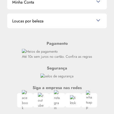
Minha Conta
La Vie Est Belle Lancôme
Quem somos
Miniaturas de Perfumes
Promoções de cupons
Dados Pessoais
Miniaturas de Produtos de Cabelo
Loucas por beleza
Meus endereços
Alterar Senha
Últimas
Meus Pedidos
Resenhas
Pagamento
Alto luxo
Siga nosso canal no Whatsapp
Até 10x sem juros no cartão. Confira as regras
Segurança
Siga a empresa nas redes