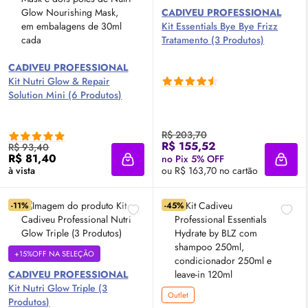
CADIVEU PROFESSIONAL
Kit Essentials Bye Bye Frizz
Tratamento (3 Produtos)
CADIVEU PROFESSIONAL
Kit Nutri
Glow
& Repair
Solution Mini (6 Produtos)
R$ 203,70
R$ 155,52
R$ 93,40
R$ 81,40
no Pix 5% OFF
Adicionar à sacola
Adici
à vista
ou R$ 163,70 no cartão
-11%
-45%
+15%OFF NA SELEÇÃO
CADIVEU PROFESSIONAL
Kit Nutri
Glow
Triple (3
Outlet
Produtos)