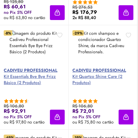
R$ 125,80
R$ 60,61
R$ 276,53
R$ 176,79
no Pix 5% OFF
Adicionar à sacola
Adici
ou R$ 63,80 no cartão
2x R$ 88,40
-8%
-29%
CADIVEU PROFESSIONAL
CADIVEU PROFESSIONAL
Kit Essentials Bye Bye Frizz
Kit Quartzo Shine Care (2
Básico (2 Produtos)
Produtos)
R$ 106,80
R$ 106,80
R$ 92,91
R$ 72,01
no Pix 5% OFF
no Pix 5% OFF
Adicionar à sacola
Adici
ou R$ 97,80 no cartão
ou R$ 75,80 no cartão
-49%
-19%