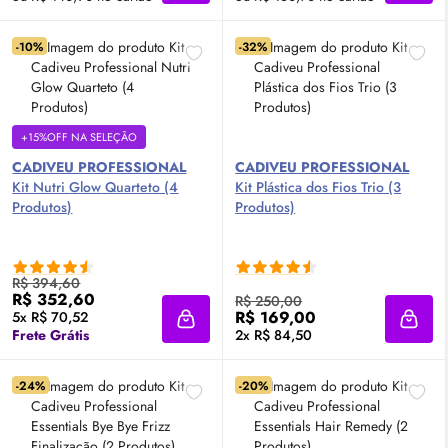
-10%
-32%
+15%OFF NA SELEÇÃO
CADIVEU PROFESSIONAL
CADIVEU PROFESSIONAL
Kit Nutri
Glow
Quarteto (4
Kit Plástica dos Fios Trio (3
Produtos)
Produtos)
R$ 394,60
R$ 352,60
R$ 250,00
R$ 169,00
5x R$ 70,52
Adicionar à sacola
Adici
Frete Grátis
2x R$ 84,50
-24%
-20%