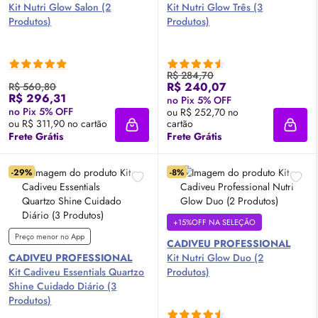
Kit Nutri
Glow
Salon (2
Kit Nutri
Glow
Três (3
Produtos)
Produtos)
R$ 284,70
R$ 240,07
R$ 560,80
R$ 296,31
no Pix 5% OFF
no Pix 5% OFF
ou R$ 252,70 no
ou R$ 311,90 no cartão
cartão
Adicionar à sacola
Adici
Frete Grátis
Frete Grátis
-29%
-8%
+15%OFF NA SELEÇÃO
Preço menor no App
CADIVEU PROFESSIONAL
CADIVEU PROFESSIONAL
Kit Nutri
Glow
Duo (2
Kit Cadiveu Essentials Quartzo
Produtos)
Shine Cuidado Diário (3
Produtos)