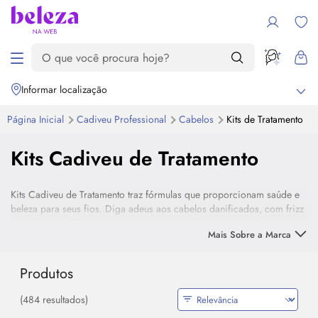
Informar localização
Página Inicial
Cadiveu Professional
Cabelos
Kits de Tratamento
Kits Cadiveu de Tratamento
Kits Cadiveu de Tratamento traz fórmulas que proporcionam saúde e
beleza para seus fios. Diga adeus aos cabelos danificados, com frizz
ou volumosos! Em apenas uma compra você consegue o shampoo,
Mais Sobre a Marca
condicionador e o tratamento que mais precisa.
Produtos
(484 resultados)