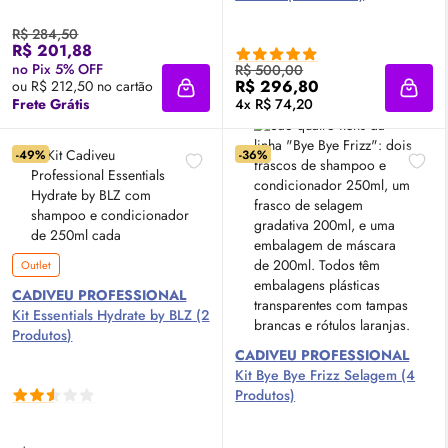
R$ 284,50
R$ 201,88
no Pix 5% OFF
R$ 500,00
R$ 296,80
ou R$ 212,50 no cartão
Adicionar à sacola
Adici
Frete Grátis
4x R$ 74,20
-49%
-36%
Outlet
CADIVEU PROFESSIONAL
Kit Essentials Hydrate by BLZ (2
Produtos)
CADIVEU PROFESSIONAL
Kit Bye Bye Frizz Selagem (4
Produtos)