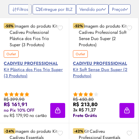
Filtros
Entregue por BLZ
Vendido por
Preços
-55%
-52%
Outlet
Outlet
CADIVEU PROFESSIONAL
CADIVEU PROFESSIONAL
Kit Plástica dos Fios Trio Super
Kit Soft Sense Duo Super (2
(3 Produtos)
Produtos)
R$ 399,90
R$ 450,80
R$ 161,91
R$ 213,80
3x R$ 71,27
no Pix 10% OFF
Adicionar à sacola
Adici
ou R$ 179,90 no cartão
Frete Grátis
-24%
-42%