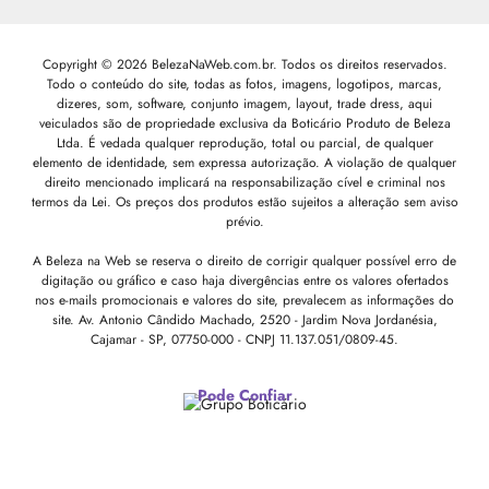
Copyright © 2026 BelezaNaWeb.com.br. Todos os direitos reservados.
Todo o conteúdo do site, todas as fotos, imagens, logotipos, marcas,
dizeres, som, software, conjunto imagem, layout, trade dress, aqui
veiculados são de propriedade exclusiva da Boticário Produto de Beleza
Ltda. É vedada qualquer reprodução, total ou parcial, de qualquer
elemento de identidade, sem expressa autorização. A violação de qualquer
direito mencionado implicará na responsabilização cível e criminal nos
termos da Lei. Os preços dos produtos estão sujeitos a alteração sem aviso
prévio.
A Beleza na Web se reserva o direito de corrigir qualquer possível erro de
digitação ou gráfico e caso haja divergências entre os valores ofertados
nos e-mails promocionais e valores do site, prevalecem as informações do
site.
Av. Antonio Cândido Machado, 2520 - Jardim Nova Jordanésia,
Cajamar - SP, 07750-000 -
CNPJ 11.137.051/0809-45.
Pode Confiar