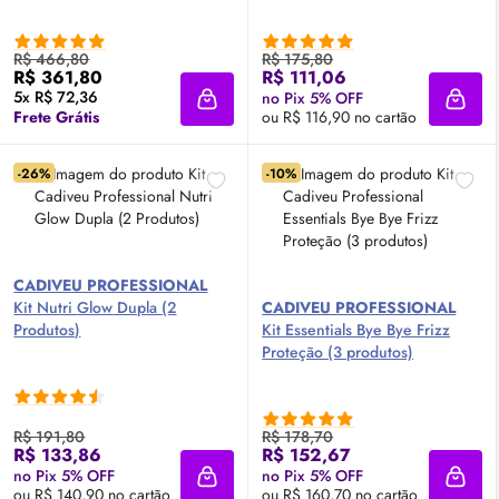
R$ 466,80
R$ 175,80
R$ 361,80
R$ 111,06
5x R$ 72,36
no Pix 5% OFF
Adicionar à sacola
Adici
Frete Grátis
ou R$ 116,90 no cartão
-26%
-10%
CADIVEU PROFESSIONAL
Kit Nutri
Glow
Dupla (2
CADIVEU PROFESSIONAL
Produtos)
Kit Essentials Bye Bye Frizz
Proteção (3 produtos)
R$ 191,80
R$ 178,70
R$ 133,86
R$ 152,67
no Pix 5% OFF
no Pix 5% OFF
Adicionar à sacola
Adici
ou R$ 140,90 no cartão
ou R$ 160,70 no cartão