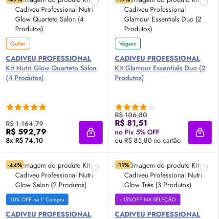
Outlet
Vegano
CADIVEU PROFESSIONAL
CADIVEU PROFESSIONAL
Kit Nutri
Glow
Quarteto Salon
Kit Glamour Essentials Duo (2
(4 Produtos)
Produtos)
R$ 106,80
R$ 81,51
R$ 1.164,79
R$ 592,79
no Pix 5% OFF
Adicionar à sacola
Adici
8x R$ 74,10
ou R$ 85,80 no cartão
-44%
-11%
10% OFF na 1ª Compra
+15%OFF NA SELEÇÃO
CADIVEU PROFESSIONAL
CADIVEU PROFESSIONAL