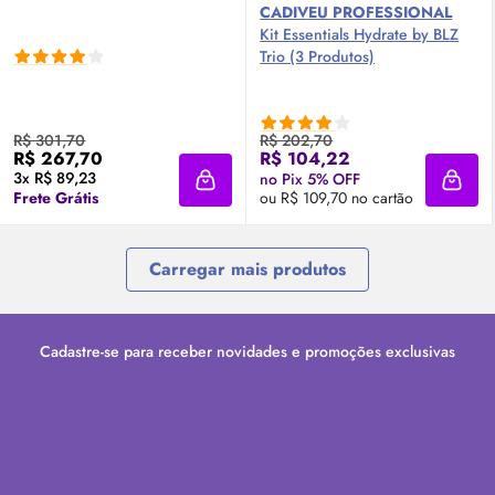
CADIVEU PROFESSIONAL
Kit Essentials Hydrate by BLZ
Trio (3 Produtos)
R$ 301,70
R$ 202,70
R$ 267,70
R$ 104,22
3x R$ 89,23
no Pix 5% OFF
Adicionar à sacola
Adici
Frete Grátis
ou R$ 109,70 no cartão
Carregar mais produtos
Cadastre-se para receber novidades e promoções exclusivas