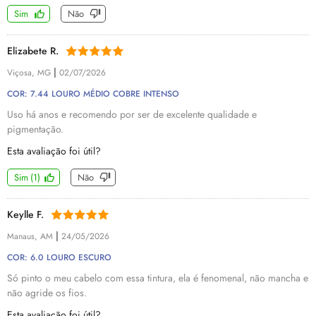
Sim
Não
Elizabete R.
|
Viçosa, MG
02/07/2026
COR: 7.44 LOURO MÉDIO COBRE INTENSO
Uso há anos e recomendo por ser de excelente qualidade e
pigmentação.
Esta avaliação foi útil?
Sim
(
1
)
Não
Keylle F.
|
Manaus, AM
24/05/2026
COR: 6.0 LOURO ESCURO
Só pinto o meu cabelo com essa tintura, ela é fenomenal, não mancha e
não agride os fios.
Esta avaliação foi útil?