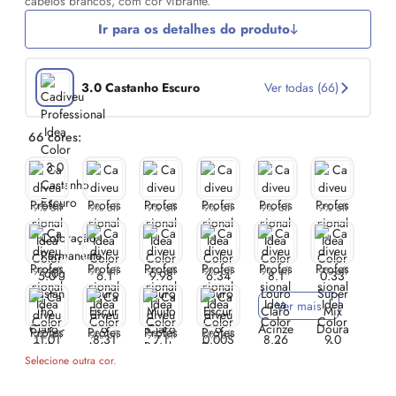
cabelos brancos, com cor vibrante.
Ir para os detalhes do produto
3.0 Castanho Escuro
Ver todas (66)
66 cores:
9% off
9% off
9% off
9% off
9% off
9% off
9% off
9% off
9% off
9% off
9% off
9% off
Ver mais
9% off
9% off
9% off
9% off
Selecione outra cor.