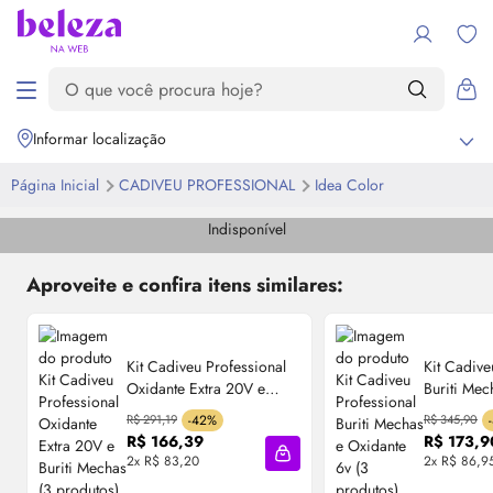
Informar localização
Página Inicial
CADIVEU PROFESSIONAL
Idea Color
Indisponível
Aproveite e confira itens similares:
Kit Cadiveu Professional
Kit Cadive
Oxidante Extra 20V e
Buriti Mec
Buriti Mechas (3 produtos)
6v (3 prod
R$ 291,19
-42%
R$ 345,90
R$ 166,39
R$ 173,9
2x R$ 83,20
2x R$ 86,9
Adicionar à sacola