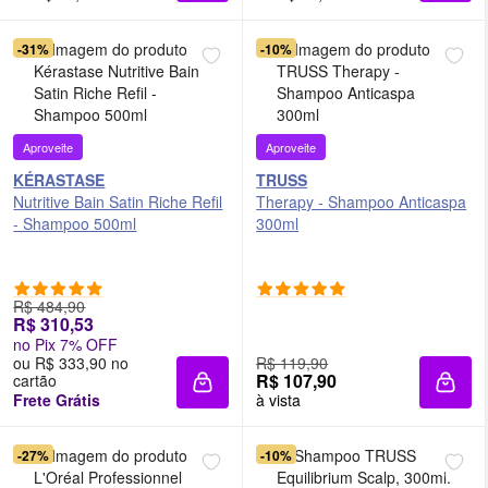
-31%
-10%
Aproveite
Aproveite
KÉRASTASE
TRUSS
Nutritive Bain Satin Riche Refil
Therapy - Shampoo Anticaspa
- Shampoo 500ml
300ml
R$ 484,90
R$ 310,53
no Pix 7% OFF
ou R$ 333,90 no
R$ 119,90
R$ 107,90
cartão
Adicionar à sacola
Adici
Frete Grátis
à vista
-27%
-10%