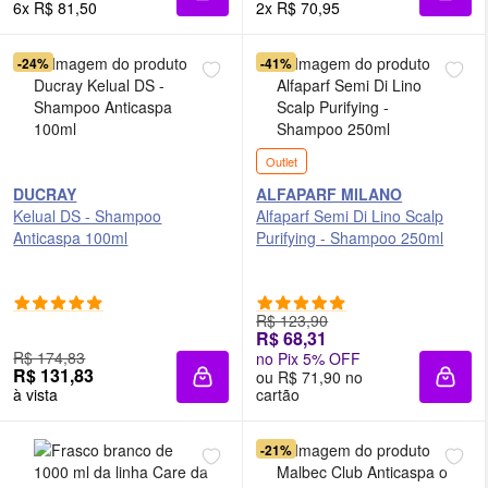
Adicionar à sacola
Adici
6x R$ 81,50
2x R$ 70,95
-24%
-41%
Outlet
DUCRAY
ALFAPARF MILANO
Kelual DS - Shampoo
Alfaparf Semi Di Lino Scalp
Anticaspa 100ml
Purifying - Shampoo 250ml
R$ 123,90
R$ 68,31
R$ 174,83
no Pix 5% OFF
R$ 131,83
ou R$ 71,90 no
Adicionar à sacola
Adici
à vista
cartão
-21%