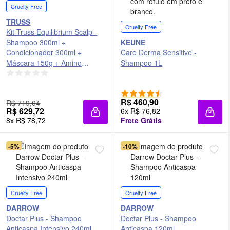
Cruelty Free
TRUSS
Cruelty Free
Kit Truss Equilibrium Scalp -
Shampoo 300ml +
KEUNE
Condicionador 300ml +
Care Derma Sensitive -
Máscara 150g + Amino
Shampoo 1L
Liponutriente 225ml
R$ 460,90
R$ 719,04
R$ 629,72
6x R$ 76,82
Adicionar à sacola
Adici
8x R$ 78,72
Frete Grátis
-5%
-10%
Cruelty Free
Cruelty Free
DARROW
DARROW
Doctar Plus - Shampoo
Doctar Plus - Shampoo
Anticaspa Intensivo 240ml
Anticaspa 120ml