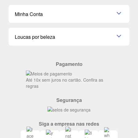
Shampoo
K-Beauty e J-Beauty
Dermocosméticos
Outlet
Mascavo
Cupom de Desconto
Nossas lojas
Minha Conta
La Vie Est Belle Lancôme
Quem somos
Miniaturas de Perfumes
Promoções de cupons
Dados Pessoais
Miniaturas de Produtos de Cabelo
Loucas por beleza
Meus endereços
Alterar Senha
Últimas
Meus Pedidos
Resenhas
Pagamento
Alto luxo
Siga nosso canal no Whatsapp
Até 10x sem juros no cartão. Confira as
regras
Segurança
Siga a empresa nas redes