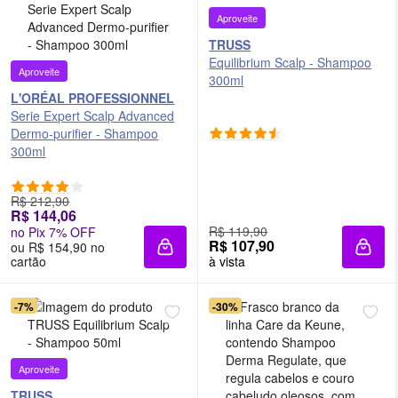
Aproveite
TRUSS
Equilibrium Scalp - Shampoo
Aproveite
300ml
L'ORÉAL PROFESSIONNEL
Serie Expert Scalp Advanced
Dermo-purifier - Shampoo
300ml
R$ 212,90
R$ 144,06
R$ 119,90
no Pix 7% OFF
R$ 107,90
ou R$ 154,90 no
Adicionar à sacola
Adici
cartão
à vista
-7%
-30%
Aproveite
TRUSS