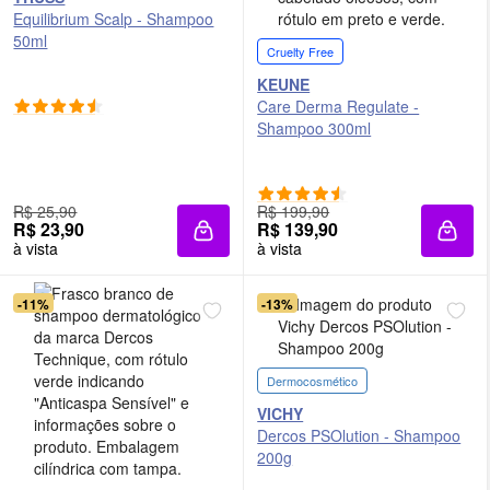
Equilibrium Scalp - Shampoo
50ml
Cruelty Free
KEUNE
Care Derma Regulate -
Shampoo 300ml
R$ 25,90
R$ 199,90
R$ 23,90
R$ 139,90
Adicionar à sacola
Adici
à vista
à vista
-11%
-13%
Dermocosmético
VICHY
Dercos PSOlution - Shampoo
200g