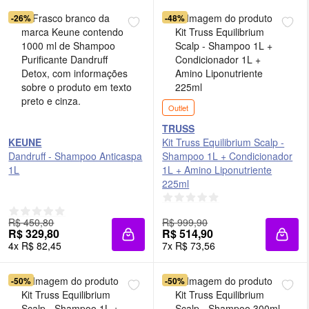
-26%
-48%
Outlet
TRUSS
KEUNE
Kit Truss Equilibrium Scalp -
Dandruff - Shampoo Anticaspa
Shampoo 1L + Condicionador
1L
1L + Amino Liponutriente
225ml
R$ 450,80
R$ 999,90
R$ 329,80
R$ 514,90
Adicionar à sacola
Adici
4x R$ 82,45
7x R$ 73,56
-50%
-50%