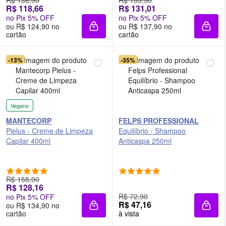
R$ 136,90
R$ 155,90
R$ 118,66
R$ 131,01
no Pix 5% OFF
no Pix 5% OFF
ou R$ 124,90 no
ou R$ 137,90 no
Adicionar à sacola
Adici
cartão
cartão
-13%
-35%
Vegano
MANTECORP
FELPS PROFESSIONAL
Pielus - Creme de Limpeza
Equilíbrio - Shampoo
Capilar 400ml
Anticaspa 250ml
R$ 155,90
R$ 128,16
R$ 72,90
no Pix 5% OFF
R$ 47,16
ou R$ 134,90 no
Adicionar à sacola
Adici
cartão
à vista