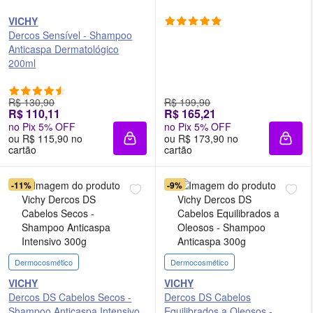
VICHY
Dercos Sensível - Shampoo
Anticaspa Dermatológico
200ml
R$ 130,90
R$ 199,90
R$ 110,11
R$ 165,21
no Pix 5% OFF
no Pix 5% OFF
ou R$ 115,90 no
ou R$ 173,90 no
Adicionar à sacola
Adici
cartão
cartão
-11%
-9%
Dermocosmético
Dermocosmético
VICHY
VICHY
Dercos DS Cabelos Secos -
Dercos DS Cabelos
Shampoo Anticaspa Intensivo
Equilibrados a Oleosos -