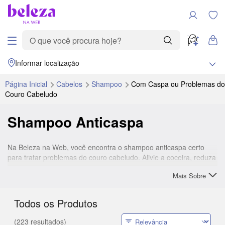
Informar localização
Página Inicial
Cabelos
Shampoo
Com Caspa ou Problemas do
Couro Cabeludo
Shampoo Anticaspa
Na Beleza na Web, você encontra o shampoo anticaspa certo
para tratar problemas do couro cabeludo. Alivie a coceira, reduza
a descamação, trate a sensibilidade e recupere o bem-estar com
Mais Sobre
fórmulas eficazes e inovadoras. Temos uma seleção completa de
shampoos anticaspa de marcas nacionais e internacionais para
você conquistar cabelos saudáveis e bonitos.
Todos os Produtos
Explore nossa variedade de opções de shampoo para tratamento
(223 resultados)