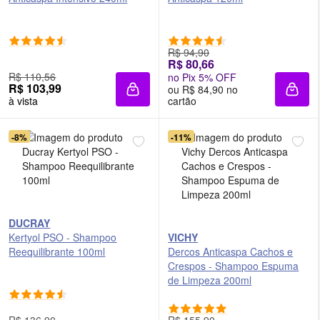
R$ 94,90
R$ 80,66
R$ 110,56
no Pix 5% OFF
R$ 103,99
ou R$ 84,90 no
Adicionar à sacola
Adici
à vista
cartão
-8%
-11%
DUCRAY
Kertyol PSO - Shampoo
VICHY
Reequilibrante 100ml
Dercos Anticaspa Cachos e
Crespos - Shampoo Espuma
de Limpeza 200ml