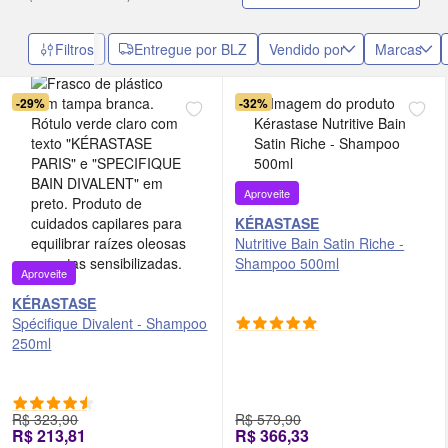
da caspa, seja ela seca ou oleosa e escolha o ideal para o que
você precisa!
Filtros
Entregue por BLZ
Vendido por
Marcas
-29%
-32%
Aproveite
KÉRASTASE
Nutritive Bain Satin Riche -
Shampoo 500ml
Aproveite
KÉRASTASE
Spécifique Divalent - Shampoo
250ml
R$ 323,90
R$ 579,90
R$ 213,81
R$ 366,33