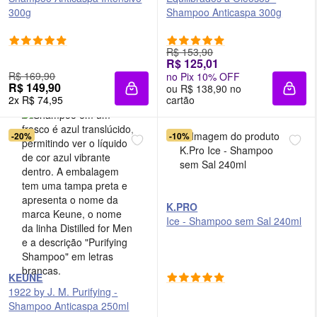
300g
Shampoo Anticaspa 300g
R$ 153,90
R$ 125,01
R$ 169,90
no Pix 10% OFF
R$ 149,90
ou R$ 138,90 no
Adicionar à sacola
Adici
2x R$ 74,95
cartão
-20%
-10%
K.PRO
Ice - Shampoo sem Sal 240ml
KEUNE
1922 by J. M. Purifying -
Shampoo Anticaspa 250ml