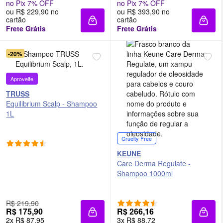
no Pix 7% OFF
no Pix 7% OFF
ou R$ 229,90 no
ou R$ 393,90 no
cartão
cartão
Adicionar à sacola
Adici
Frete Grátis
Frete Grátis
-20%
Aproveite
TRUSS
Equilibrium Scalp - Shampoo
1L
Cruelty Free
KEUNE
Care Derma Regulate -
Shampoo 1000ml
R$ 219,90
R$ 175,90
R$ 266,16
Adicionar à sacola
Adici
2x R$ 87,95
3x R$ 88,72