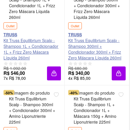
Outlet
Outlet
TRUSS
TRUSS
Kit Truss Equilibrium Scalp -
Kit Truss Equilibrium Scalp -
Shampoo 1L + Condicionador
Shampoo 300ml +
1L + Frizz Zero Máscara
Condicionador 300ml + Frizz
Líquida 260ml
Zero Máscara Líquida 260ml
R$ 1.092,00
R$ 680,00
R$ 546,00
R$ 340,00
Adicionar à sacola
Adici
7x R$ 78,00
4x R$ 85,00
-50%
-40%