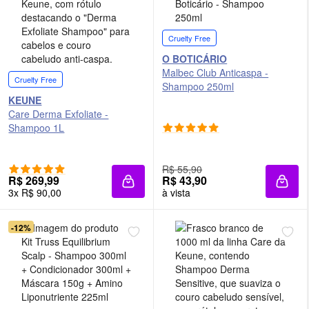
Cruelty Free
O BOTICÁRIO
Malbec Club Anticaspa -
Cruelty Free
Shampoo 250ml
KEUNE
Care Derma Exfoliate -
Shampoo 1L
R$ 55,90
R$ 269,99
R$ 43,90
Adicionar à sacola
Adici
3x R$ 90,00
à vista
-12%