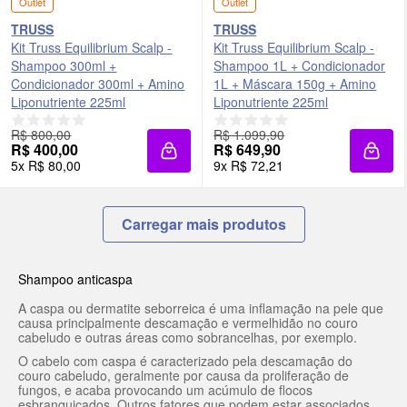
Outlet
Outlet
TRUSS
TRUSS
Kit Truss Equilibrium Scalp -
Kit Truss Equilibrium Scalp -
Shampoo 300ml +
Shampoo 1L + Condicionador
Condicionador 300ml + Amino
1L + Máscara 150g + Amino
Liponutriente 225ml
Liponutriente 225ml
R$ 800,00
R$ 1.099,90
R$ 400,00
R$ 649,90
Adicionar à sacola
Adici
5x R$ 80,00
9x R$ 72,21
Carregar mais produtos
Shampoo anticaspa
A caspa ou dermatite seborreica é uma inflamação na pele que
causa principalmente descamação e vermelhidão no couro
cabeludo e outras áreas como sobrancelhas, por exemplo.
O cabelo com caspa é caracterizado pela descamação do
couro cabeludo, geralmente por causa da proliferação de
fungos, e acaba provocando um acúmulo de flocos
esbranquiçados. Outros fatores que podem estar associados