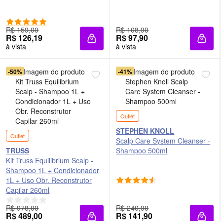
R$ 159,00
R$ 108,90
R$ 126,19
R$ 97,90
Adicionar à sacola
Adici
à vista
à vista
-50%
-41%
Outlet
STEPHEN KNOLL
Outlet
Scalp Care System Cleanser -
TRUSS
Shampoo 500ml
Kit Truss Equilibrium Scalp -
Shampoo 1L + Condicionador
1L + Uso Obr. Reconstrutor
Capilar 260ml
R$ 978,00
R$ 240,90
R$ 489,00
R$ 141,90