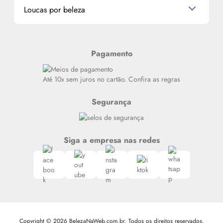
Miniaturas de Produtos de Cabelo
Loucas por beleza
Meus endereços
Alterar Senha
Últimas
Meus Pedidos
Resenhas
Pagamento
Alto luxo
Siga nosso canal no Whatsapp
Até 10x sem juros no cartão. Confira as regras
Segurança
Siga a empresa nas redes
Copyright © 2026 BelezaNaWeb.com.br. Todos os direitos reservados.