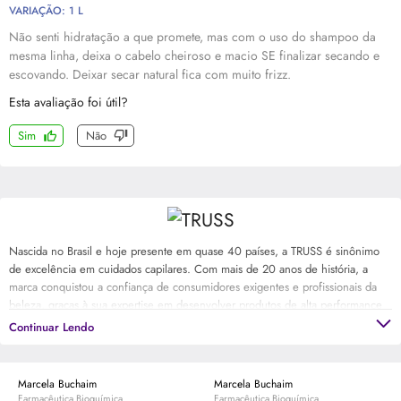
VARIAÇÃO: 1 L
Não senti hidratação a que promete, mas com o uso do shampoo da
mesma linha, deixa o cabelo cheiroso e macio SE finalizar secando e
escovando. Deixar secar natural fica com muito frizz.
Esta avaliação foi útil?
Sim
Não
Nascida no Brasil e hoje presente em quase 40 países, a TRUSS é sinônimo
de excelência em cuidados capilares. Com mais de 20 anos de história, a
marca conquistou a confiança de consumidores exigentes e profissionais da
beleza, graças à sua expertise em desenvolver produtos de alta performance
com ingredientes de última geração. Desde 2022, a TRUSS faz parte do
Continuar Lendo
Grupo Boticário, ampliando ainda mais sua presença no mercado e
oferecendo um portfólio completo de soluções para os cabelos. Encontre o
produto ideal para você!
Marcela Buchaim
Marcela Buchaim
Farmacêutica Bioquímica
Farmacêutica Bioquímica